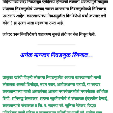
महिन्यामध्ये सदर निवडणूक प्रक्रिया होण्याची शक्यता असल्यामुळे तालुका
संघाच्या निवडणुकीचे पडसाद साखर कारखाना निवडणुकीमध्ये निश्चितच
उमटणार आहेत. कारखान्याच्या निवडणुकीत बिनविरोधी चर्चा करणार तरी
कोण ? हा प्रश्न आता महत्त्वाचा ठरत आहे.
एकंदर काय बिनविरोधचे शहाणपण सुचले होते पण वेळ निघून गेली.
अनेक मान्यवर निवडणूक रिंगणात…
तालुका खरेदी विक्री संघाच्या निवडणुकीत आजरा कारखान्याचे माजी
संचालक अल्बर्ट डिसोझा, उदय पवार, अशोकअण्णा चराटी, या साखर
कारखान्याच्या माजी अध्यक्षांसह आजरा नगरपंचायतीचे नगरसेवक अभिषेक
शिंपी, अनिरुद्ध केसरकर, आजरा सूतगिरणीचे चे संचालक इंद्रजीत देसाई,
कारखान्याचे संचालक व जि. प. सदस्या सौ. सुनिता रेडेकर, जिल्हा
परिषदेच्या माजी महिला व बालकल्याण समिती सभापती सौ. मनीषा गुरव,