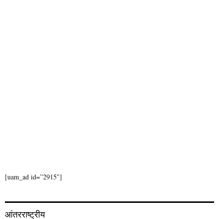
H
[uam_ad id=”2915″]
आंतरराष्ट्रीय