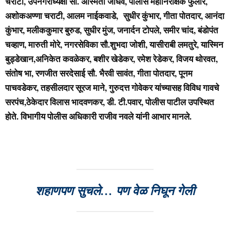
चराटी, उपनगराध्यक्षा सौ. अस्मिता जाधव, पोलीस महानिरीक्षक फुलारे,
अशोकअण्णा चराटी, आलम नाईकवाडे, सुधीर कुंभार, गीता पोतदार, आनंदा
कुंभार, मलीककुमार बुरुड, सुधीर मुंज, जनार्दन टोपले, समीर चांद, बंडोपंत
चव्हाण, मारुती मोरे, नगरसेविका सौ.शुभदा जोशी, यासीराबी लमतुरे, यास्मिन
बुड्डेखान,अनिकेत कवळेकर, बशीर खेडेकर, रमेश रेडेकर, विजय थोरवत,
संतोष भा, रणजीत सरदेसाई सौ. भैरवी सावंत, गीता पोतदार, पूनम
पाचवडेकर, तहसीलदार सूरज माने, गुरुदत्त गोवेकर यांच्यासह विविध गावचे
सरपंच,ठेकेदार विलास भादवणकर, डी. टी.पवार, पोलीस पाटील उपस्थित
होते. विभागीय पोलीस अधिकारी राजीव नवले यांनी आभार मानले.
शहाणपण सुचले… पण वेळ निघून गेली