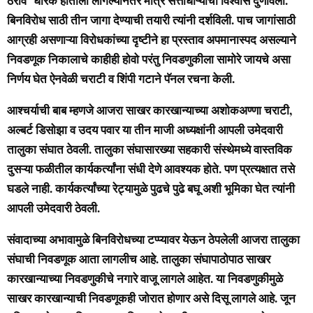
ठराव धारक हाताला लागल्यानंतर मात्र सत्ताधाऱ्यांचा विश्वास दुणावला.
बिनविरोध साठी तीन जागा देण्याची तयारी त्यांनी दर्शविली. पाच जागांसाठी
आग्रही असणाऱ्या विरोधकांच्या दृष्टीने हा प्रस्ताव अपमानास्पद असल्याने
निवडणूक निकालाचे काहीही होवो परंतु निवडणुकीला सामोरे जायचे असा
निर्णय घेत ऐनवेळी चराटी व शिंपी गटाने पॅनल रचना केली.
आश्चर्याची बाब म्हणजे आजरा साखर कारखान्याच्या अशोकअण्णा चराटी,
अल्बर्ट डिसोझा व उदय पवार या तीन माजी अध्यक्षांनी आपली उमेदवारी
तालुका संघात ठेवली. तालुका संघासारख्या सहकारी संस्थेमध्ये वास्तविक
दुसऱ्या फळीतील कार्यकर्त्यांना संधी देणे आवश्यक होते. पण प्रत्यक्षात तसे
घडले नाही. कार्यकर्त्यांच्या रेट्यामुळे पुढचे पुढे बघू अशी भूमिका घेत त्यांनी
आपली उमेदवारी ठेवली.
संवादाच्या अभावामुळे बिनविरोधच्या टप्प्यावर येऊन ठेपलेली आजरा तालुका
संघाची निवडणूक आता लागलीच आहे. तालुका संघापाठोपाठ साखर
कारखान्याच्या निवडणुकीचे नगारे वाजू लागले आहेत. या निवडणुकीमुळे
साखर कारखान्याची निवडणूकही जोरात होणार असे दिसू लागले आहे. जून