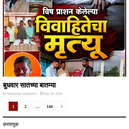
बुधवार सातच्या बातम्या
by
mrityunjay mahanews
July 28, 2026
Posts
1
2
…
144
pagination
करमणूक