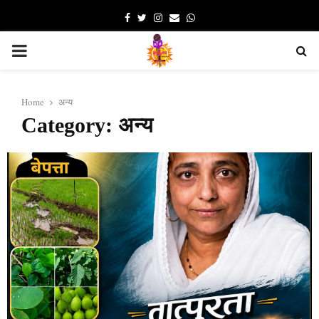
Facebook
Twitter
Instagram
Email
Whatsapp
PRIMARY
MENU
Home
अन्य
Category: अन्य