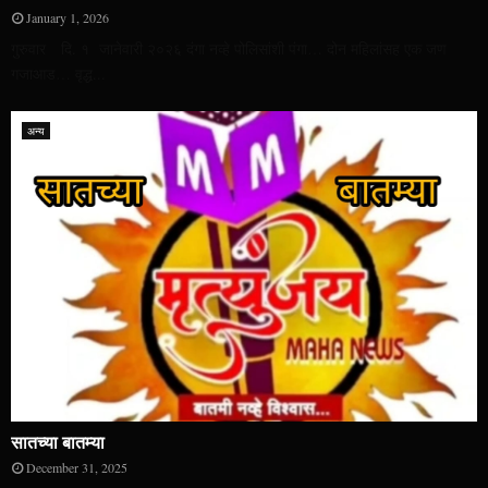
January 1, 2026
गुरुवार दि. १ जानेवारी २०२६ दंगा नव्हे पोलिसांशी पंगा… दोन महिलांसह एक जण
गजाआड… वृद्ध...
अन्य
सातच्या बातम्या
December 31, 2025