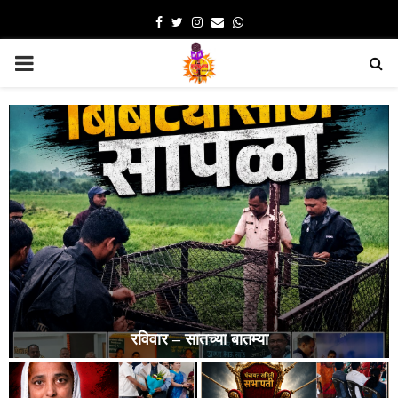
Facebook
Twitter
Instagram
Email
Whatsapp
PRIMARY
MENU