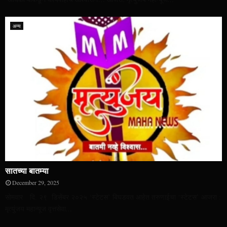
अन्य
सातच्या बातम्या
December 29, 2025
सोमवार दि. २९ डिसेंबर २०२५ ‘स्टेटस’ बिघडवत आहेत तरुणाईचा ‘स्टेटस’ आजरा :
मृत्युंजय महान्यूज वृत्तसेवा...