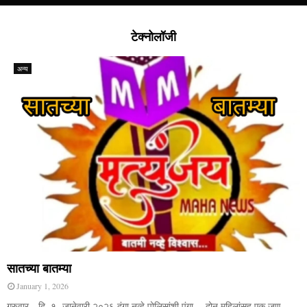
टेक्नोलॉजी
अन्य
सातच्या बातम्या
January 1, 2026
गुरुवार दि. १ जानेवारी २०२६ दंगा नव्हे पोलिसांशी पंगा… दोन महिलांसह एक जण