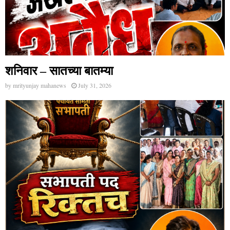
शनिवार – सातच्या बातम्या
by
mrityunjay mahanews
July 31, 2026