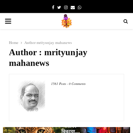
Facebook
Twitter
Instagram
Email
Whatsapp
PRIMARY
MENU
Home
Author
mrityunjay mahanews
Author :
mrityunjay
mahanews
1561 Posts
-
0 Comments