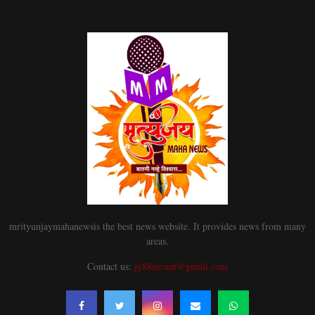
mrityunjaymahanewsis the best news website. It provides news from many
areas.
Contact us:
jy88savant@gmail.com