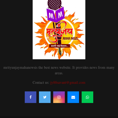
mrityunjaymahanewsis the best news website. It provides news from many
areas.
Contact us:
jy88savant@gmail.com