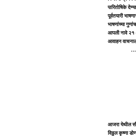
पारितोषिके देण्य
पूर्वतयारी भाषणा
भाषणांच्या गुणा
आपली नावे २१ 
आवाहन वाचनालया
………
आजरा येथील सौ. 
विठ्ठल कृष्णा डो