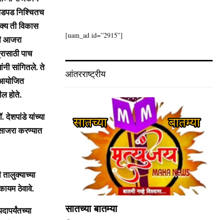
 धडपड निश्चितच
शक्य ती विकास
[uam_ad id=”2915″]
धी आजरा
त्रासाठी पाच
ंनी सांगितले. ते
आंतरराष्ट्रीय
्त आयोजित
ील होते.
देशपांडे यांच्या
 साजरा करण्यात
तालुक्याच्या
कायम ठेवावे.
सातच्या बातम्या
ापर्यंतच्या