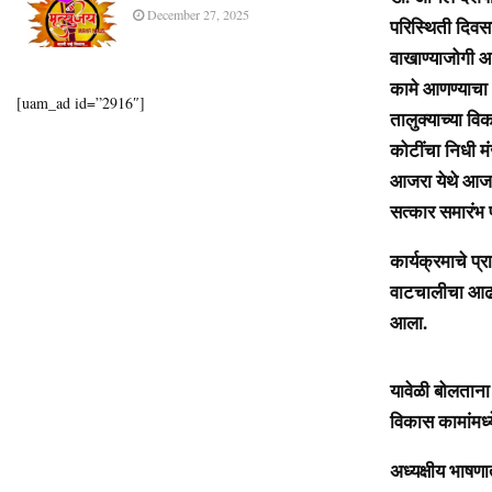
December 27, 2025
परिस्थिती दिव
वाखाण्याजोगी आ
कामे आणण्याचा
[uam_ad id=”2916″]
तालुक्याच्या वि
कोटींचा निधी मं
आजरा येथे आजरा 
सत्कार समारंभ प्
कार्यक्रमाचे प्
वाटचालीचा आढाव
आला.
यावेळी बोलताना 
विकास कामांमध्य
अध्यक्षीय भाषणा