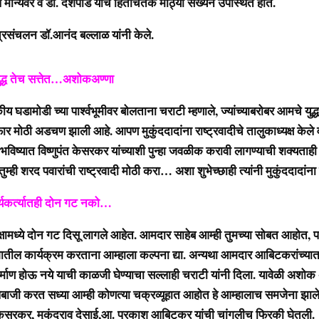
मान्यवर व डॉ. देशपांडे यांचे हितचिंतक मोठ्या संख्येने उपस्थित होते.
त्रसंचलन डॉ.आनंद बल्लाळ यांनी केले.
 युद्ध तेच सत्तेत…अशोकअण्णा
य घडामोडी च्या पार्श्वभूमीवर बोलताना चराटी म्हणाले, ज्यांच्याबरोबर आमचे यु
फार मोठी अडचण झाली आहे. आपण मुकुंददादांना राष्ट्रवादीचे तालुकाध्यक्ष केले व
भविष्यात विष्णुपंत केसरकर यांच्याशी पुन्हा जवळीक करावी लागण्याची शक्यताही त
म्ही शरद पवारांची राष्ट्रवादी मोठी करा… अशा शुभेच्छाही त्यांनी मुकुंददादांना 
र्यकर्त्यातही दोन गट नको…
पक्षामध्ये दोन गट दिसू लागले आहेत. आमदार साहेब आम्ही तुमच्या सोबत आहोत, प
ातील कार्यक्रम करताना आम्हाला कल्पना द्या. अन्यथा आमदार आबिटकरांच्य
्माण होऊ नये याची काळजी घेण्याचा सल्लाही चराटी यांनी दिला. यावेळी अशोक
लेबाजी करत सध्या आम्ही कोणत्या चक्रव्यूहात आहोत हे आम्हालाच समजेना झाल
त केसरकर, मुकुंदराव देसाई,आ. प्रकाश आबिटकर यांची चांगलीच फिरकी घेतली.