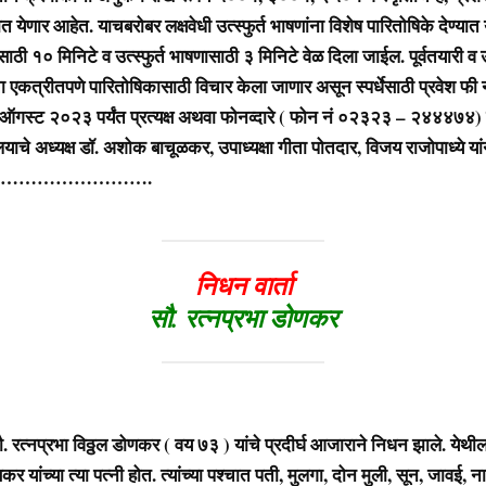
ात येणार आहेत. याचबरोबर लक्षवेधी उत्स्फुर्त भाषणांना विशेष पारितोषिके देण्यात
साठी १० मिनिटे व उत्स्फुर्त भाषणासाठी ३ मिनिटे वेळ दिला जाईल. पूर्वतयारी व उत
ंचा एकत्रीतपणे पारितोषिकासाठी विचार केला जाणार असून स्पर्धेसाठी प्रवेश फी ना
ऑगस्ट २०२३ पर्यंत प्रत्यक्ष अथवा फोनव्दारे ( फोन नं ०२३२३ – २४४४७४) 
चे अध्यक्ष डॉ. अशोक बाचूळकर, उपाध्यक्षा गीता पोतदार, विजय राजोपाध्ये यां
……………….
निधन वार्ता
सौ. रत्नप्रभा डोणकर
रत्नप्रभा विठ्ठल डोणकर ( वय ७३ ) यांचे प्रदीर्घ आजाराने निधन झाले. येथील
णकर यांच्या त्या पत्नी होत. त्यांच्या पश्चात पती, मुलगा, दोन मुली, सून, जावई, 