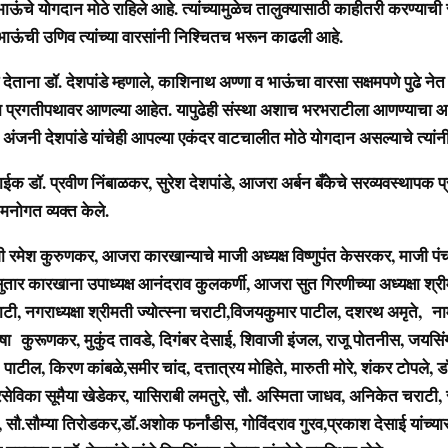
ाऊंचे योगदान मोठे राहिले आहे. त्यांच्यामुळेच तालुक्यासाठी काहीतरी करण्याच
भाऊंची उणिव त्यांच्या वारसांनी निश्चितच भरून काढली आहे.
 देताना डॉ. देशपांडे म्हणाले, काशिनाथ अण्णा व भाऊंचा वारसा सक्षमपणे पुढे नेत 
ा प्रगतीपथावर आणल्या आहेत. यापुढेही संस्था अशाच भरभराटीला आणण्याचा आ
. अंजनी देशपांडे यांचेही आपल्या एकंदर वाटचालीत मोठे योगदान असल्याचे त्यांनी
ईक डॉ. प्रवीण निंबाळकर, सुरेश देशपांडे, आजरा अर्बन बँकेचे सरव्यवस्थापक प्
 मनोगत व्यक्त केले.
ंगी रमेश कुरुणकर, आजरा कारखान्याचे माजी अध्यक्ष विष्णुपंत केसरकर, माजी प
तार कारखाना उपाध्यक्ष आनंदराव कुलकर्णी, आजरा सुत गिरणीच्या अध्यक्षा श्र
चराटी, नगराध्यक्षा श्रीमती ज्योत्स्ना चराटी,विजयकुमार पाटील, दशरथ अमृते,
नाम
निषा कुरूणकर, मुकुंद तावडे, दिगंबर देसाई, शिवाजी इंजल, राजू पोतनीस, जयसि
. पाटील, किरण कांबळे,समीर चांद, दत्तात्रय मोहिते, मारुती मोरे, शंकर टोपले, 
विका सूमैया खेडेकर, यासिराबी लमतुरे, सौ. अस्मिता जाधव, अनिकेत चराटी, स
ौ.सौम्या तिरोडकर,डॉ.अशोक फर्नांडीस, गोविंदराव गुरव,प्रकाश देसाई यांच्