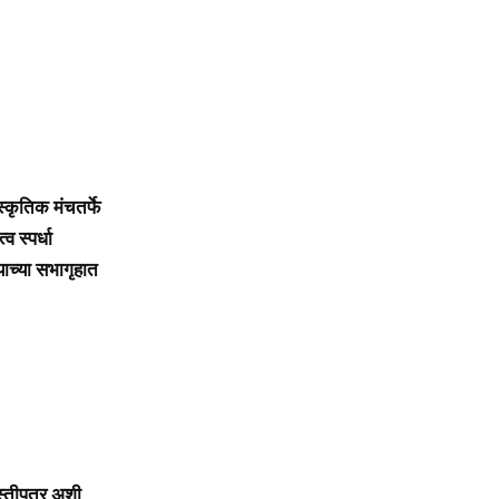
्कृतिक मंचतर्फे
व स्पर्धा
च्या सभागृहात
स्तीपत्र अशी