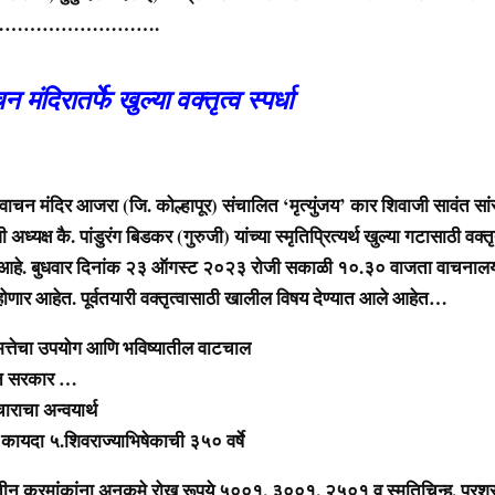
……………….
 मंदिरातर्फे खुल्या वक्तृत्व स्पर्धा
 वाचन मंदिर आजरा (जि. कोल्हापूर) संचालित ‘मृत्युंजय’ कार शिवाजी सावंत सांस
अध्यक्ष कै. पांडुरंग बिडकर (गुरुजी) यांच्या स्मृतिप्रित्यर्थ खुल्या गटासाठी वक्तृत्
हे. बुधवार दिनांक २३ ऑगस्ट २०२३ रोजी सकाळी १०.३० वाजता वाचनालया
्न होणार आहेत. पूर्वतयारी वक्तृत्वासाठी खालील विषय देण्यात आले आहेत…
धिमत्तेचा उपयोग आणि भविष्यातील वाटचाल
िन सरकार …
चाराचा अन्वयार्थ
कायदा ५.शिवराज्याभिषेकाची ३५० वर्षे
 तीन क्रमांकांना अनुकमे रोख रूपये ५००१, ३००१, २५०१ व स्मृतिचिन्ह, प्रश