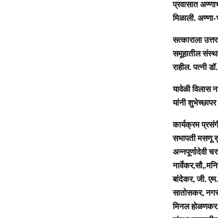
प्रवासात अण्णाभ
मिळाली. अण्णा-
सत्काराला उत्तर
समूहातील संस्थ
राहील. पत्नी डॉ
यावेळी विलास ना
यांनी शुभेच्छापर
कार्यक्रम प्रस
सभापती मसणू सु
अन्नपूर्णादेवी 
नार्वेकर,सौ,.म
बांदेकर, जी. एम
सातोसकर, नगरसे
मिनल होळणकर, स