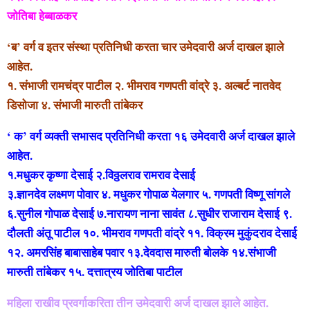
जोतिबा हेब्बाळकर
‘ब’ वर्ग व इतर संस्था प्रतिनिधी करता चार उमेदवारी अर्ज दाखल झाले
आहेत.
१. संभाजी रामचंद्र पाटील २. भीमराव गणपती वांद्रे ३. अल्बर्ट नातवेद
डिसोजा ४. संभाजी मारुती तांबेकर
‘ क’ वर्ग व्यक्ती सभासद प्रतिनिधी करता १६ उमेदवारी अर्ज दाखल झाले
आहेत.
१.मधुकर कृष्णा देसाई २.विठ्ठलराव रामराव देसाई
३.ज्ञानदेव लक्ष्मण पोवार ४. मधुकर गोपाळ येलगार ५. गणपती विष्णू सांगले
६.सुनील गोपाळ देसाई ७.नारायण नाना सावंत ८.सुधीर राजाराम देसाई ९.
दौलती अंतू पाटील १०. भीमराव गणपती वांद्रे ११. विक्रम मुकुंदराव देसाई
१२. अमरसिंह बाबासाहेब पवार १३.देवदास मारुती बोलके १४.संभाजी
मारुती तांबेकर १५. दत्तात्रय जोतिबा पाटील
महिला राखीव प्रवर्गाकरिता तीन उमेदवारी अर्ज दाखल झाले आहेत.