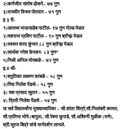
२)कर्णजीत संतोष ढोकरे.- ७७ गुण
३)राजवीर विजय पोतदार – ७१ गुण
इ ३ री-
१)आराध्य भाऊसाहेब पाटील- ९७ गुण गोल्ड मेडल
२)यशराज प्रविण पाटील – ९० गुण ब्राॅन्झ मेडल
३)स्वरूप शरद कुंभार ८८ गुण ब्राॅन्झ मेडल
४)सार्थक नरेश केरकर- ८३ गुण*
५)निधी अनिल मोरबाळे – ७२ गुण
इ.४ थी-
१)श्रृतिका लक्ष्मण कांबळे – ५८ गुण
२)रिया निलेश पेंडसे – ५८ गुण
३) यश प्रसाद सुतार – ५५ गुण
४) प्रिती निलेश पेंडसे – ५४ गुण
या सर्व विद्यार्थ्यांना मुख्याध्यापिका – सौ.शांता शिंत्रे,
सौ.निलांबरी कामत,
सौ.प्रतिभा भोये (बागुल), सौ.रेश्मा कुराडे, सौ.अश्विनी मुळीक (राणे),
श्री.सुरज बिद्रे यांचे मार्गदर्शन लाभले.