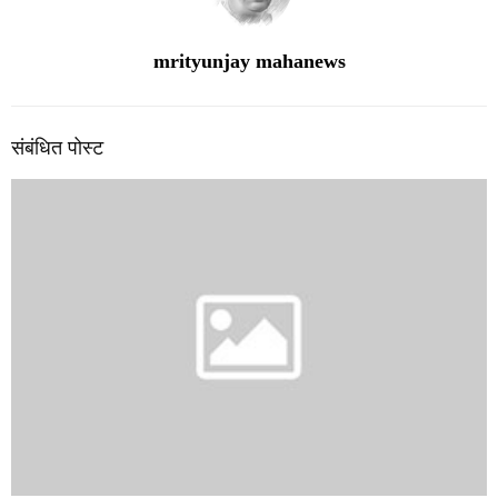
mrityunjay mahanews
संबंधित पोस्ट