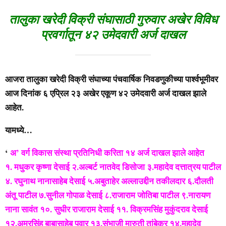
तालुका खरेदी विक्री संघासाठी गुरुवार अखेर विविध
प्रवर्गातून ४२ उमेदवारी अर्ज दाखल
आजरा तालुका खरेदी विक्री संघाच्या पंचवार्षिक निवडणुकीच्या पार्श्वभूमीवर
आज दिनांक ६ एप्रिल २३ अखेर एकूण ४२ उमेदवारी अर्ज दाखल झाले
आहेत.
यामध्ये…
‘
अ’ वर्ग विकास संस्था प्रतिनिधी करिता १४ अर्ज दाखल झाले आहेत
१. मधुकर कृष्णा देसाई २.अल्बर्ट नातवेद डिसोजा ३.महादेव दत्तात्रय पाटील
४. रघुनाथ नानासाहेब देसाई ५.अबुताहेर अल्लाउद्दीन तकीलदार ६.दौलती
अंतू पाटील ७.सुनील गोपाळ देसाई ८.राजाराम जोतिबा पाटील ९.नारायण
नाना सावंत १०. सुधीर राजाराम देसाई ११. विक्रमसिंह मुकुंदराव देसाई
१२.अमरसिंह बाबासाहेब पवार १३.संभाजी मारुती तांबेकर १४.महादेव