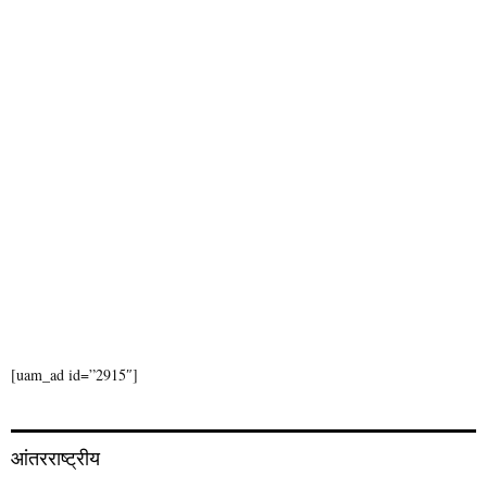
H
[uam_ad id=”2915″]
आंतरराष्ट्रीय