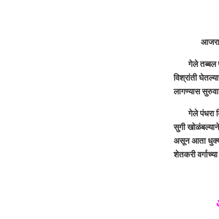
आजरा : मृत्यु
गेले तब्बल पं
विश्रांती घेतल्
लागण्यास सुरुव
गेले पंधरा दिव
सुगी खोळंबल्यान
असून आता धुक्
शेतकरी वर्गाच्या