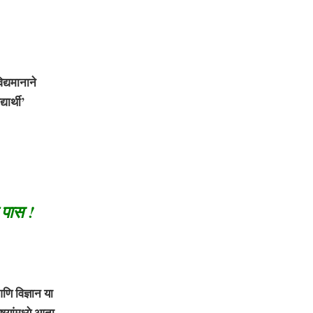
द्यमानाने
ार्थी’
 पास !
णि विज्ञान या
िषयांमध्ये आता