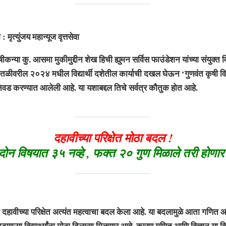
ंजय महान्यूज वृत्तसेवा
्या कु. आसमा मुकीमुद्दीन शेख हिची ह्युमन सर्विस फाउंडेशन यांच्या संयुक्त वि
ातळीवरील २०२४ मधील विद्यार्थी दशेतील कार्याची दखल घेऊन ‘गुणवंत कृषी विद्य
निवड करण्यात आलेली आहे. या यशाबद्दल तिचे सर्वत्र कौतुक होत आहे.
दहावीच्या परिक्षेत मोठा बदल !
 दोन विषयात ३५ नव्हे , फक्त २० गुण मिळाले तरी होणार
डाने दहावीच्या परिक्षेत अत्यंत महत्वाचा बदल केला आहे. या बदलामुळे आता गणित आ
ाटणाऱ्या विद्यार्थ्यांना मोठा दिलासा मिळणार आहे. कारण गणित आणि विज्ञान या व