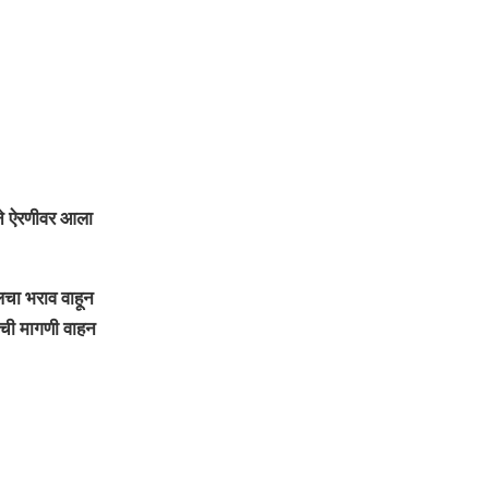
याने ऐरणीवर आला
लचा भराव वाहून
ाची मागणी वाहन