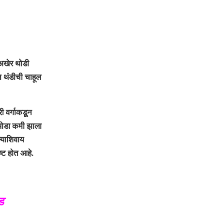
अखेर थोडी
न थंडीची चाहूल
ी वर्गाकडून
 थोडा कमी झाला
्याशिवाय
ष्ट होत आहे.
ड