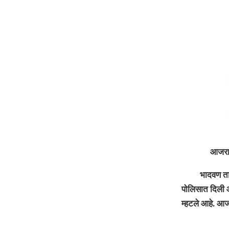
आजरा : मृत्यु
भादवण ता. आजरा
पोलिसात दिली आ
म्हटले आहे.
आजर