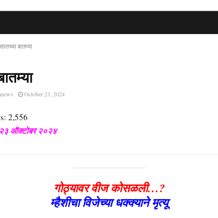
सातच्या बातम्या
बातम्या
anews
October 23, 2024
s:
2,556
क २३ ऑक्टोबर २०२४
गोठ्यावर वीज कोसळली…?
म्हैशीचा विजेच्या धक्क्याने मृत्यू