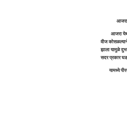
आजरा : मृत्यु
आजरा येथील गट
वीज कोसळल्याने प
झाला यामुळे दुभ
सदर प्रकार घड
यामध्ये पीरखान