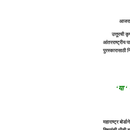
आजरा : मृत्यु
उत्तूरची कृषीकन
आंतरराष्ट्रीय प
पुरस्कारासाठी 
‘या ‘
महाराष्ट्र बोर्
विषयांची भीती व