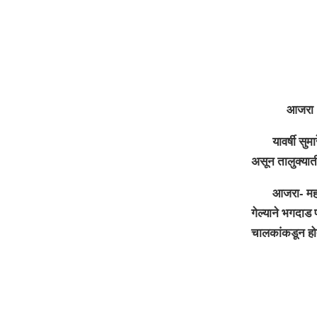
आजरा : मृत्यु
यावर्षी सुमारे 
असून तालुक्याती
आजरा- महागाव म
गेल्याने भगदाड
चालकांकडून हो