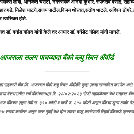
 फेलिक्स लोबो, अनिकेत चराटी, नगरसेवक आनंदा कुंभार, संपतराव देसाई, सहाय
 हारुगडे, निलेश घाटगे,संजय पाटील,विजय थोरवत,संतोष भाटले, अश्विन डोंगरे,
वर उपस्थित होते.
ागत डॉ. बर्नाड गॉडद यांनी केले तर आभार डॉ. बर्नडेट गॉडद यांनी मानले.
जराला सलग पाचव्यादा बँको ब्ल्यु रिबन अँवाँर्ड
सहकारी बँक लि. आजराला बँको ब्ल्यु रिबन अँवाँर्डने पुन्हा एकदा सन्मानित करणेत आल
ऱ्या देशभरातील सर्व बँकांच्यामधून दि. २८/०२/२०२३ रोजी महाबळेश्वर येथे उत्कृष्ट बँक 
 बँकेच्या एकूण ठेवी रु. ३१० कोटी व कर्जे रु. २१० कोटी असून बँकेचा शुन्य टक्के नेट
 १७ शाखा कार्यरत असून परत मुंबई येथे दोन शाखा चालू करणेसाठी रिझर्व बँकेकडे प्रस्ता