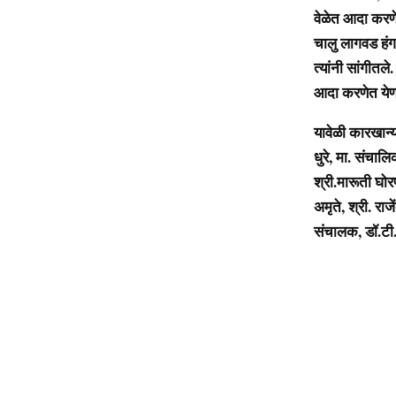
वेळेत आदा करणेच
चालु लागवड हंग
त्यांनी सांगीत
आदा करणेत येण
यावेळी कारखान्य
धुरे, मा. संचाल
श्री.मारूती घोर
अमृते, श्री. रा
संचालक, डॉ.टी.ए