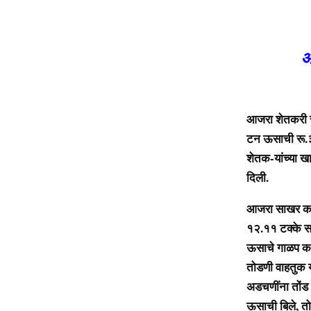
आ
आजरा शेतकरी स
टन ऊसाची रू.३
शेतक-यांच्या खा
दिली.
आजरा साखर का
१२.११ टक्के सा
ऊसाचे गाळप करण
तोडणी वाहतुक यं
अडचणींना तोंड 
ऊसाची बिले, तो