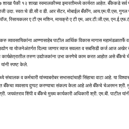
७ शाखा पैकी १२ शाखा स्वमालकीच्या इमारतीमध्ये कार्यरत आहेत. बँकेकडे सर्व 
ोजी उदा. स्वतःचे डी.सी व डी. आर सेंटर, मोबाईल बँकींग, आय.एम.पी.एस, गुगल प
 पॉज, रिसायकलर ए टी एम मशिन, मायक्रो ए टी एम, आर.टी.जी.एस, एन.ई.एफ.टी
करु व्यावसायिकांना आण्णासाहेब पाटील आर्थिक विकास मागास महामंडळातर्फे व पं
 उद्योग या योजनेअंतर्गत दिल्या जाणार व्याज सवलत व सबसिडी कर्ज आज अखेर
कार्यक्षेत्रातील तरुण उद्योजकांना उभा करणेचे काम करत आहोत असे बँकेचे 
यांनी स्पष्ट केले.
मध्ये संचालक व कर्मचारी यांच्याबरोबर सभासदांचाही सिंहाचा वाटा आहे. या विश्व
्षात बँकेचा व्यवसाय दुप्पट करण्याचा संकल्प केला आहे असे बँकेचे चेअरमन श्री. म
श्री. जयवंतराव शिंपी व बँकेचे मुख्य कार्यकारी अधिकारी श्री. एम.बी. पाटील यांन