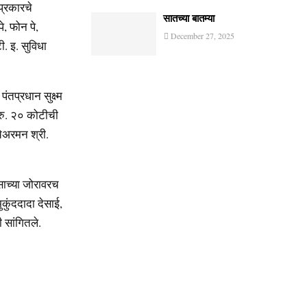
प्रकारचे
सातच्या बातम्या
े, फोन पे,
December 27, 2025
. इ. सुविधा
तप्रधान सुक्ष्म
 रु. २० कोटीची
चेअरमन श्री.
ासाच्या जोरावरच
ुकुंददादा देसाई,
ी सांगितले.