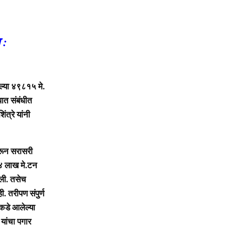
 :
्या ४९८१५ मे.
ात संबंधीत
त्रे यांनी
ून सरासरी
 ४ लाख मे.टन
ाली. तसेच
. तरीपण संपुर्ण
कडे आलेल्या
यांचा पगार