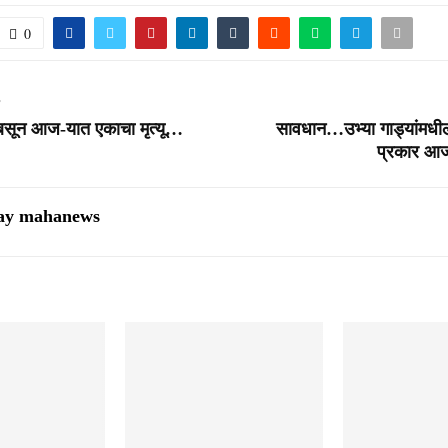
0
T
 बसून आज-यात एकाचा मृत्यू…
सावधान…उभ्या गाड्यांमधील
प्रकार आ
ay mahanews