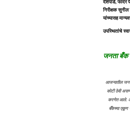
देशपांडे, फादर
निरीक्षक सुनील
यांच्यासह मान्य
उपस्थितांचे स्व
जनता बँक आ
आजऱ्यातील जनता 
कोटी ठेवी असणा
करणेत आले. आज
बँकेच्या एकूण