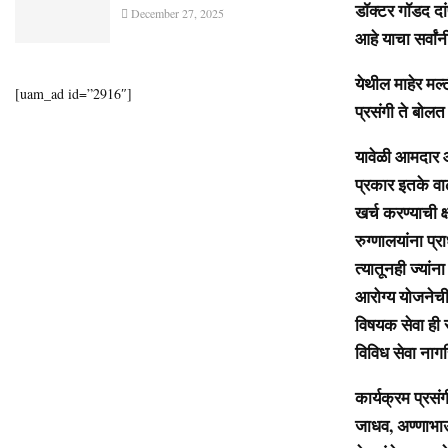
डॉक्टर गॉडद दा
December 27, 2025
आहे याचा सर्वा
येथील माहेर मल्
[uam_ad id=”2916″]
प्रसंगी ते बोलत 
यावेळी आमदार 
प्रकार इतके वा
खर्च करण्याची क
रुग्णालयांना प्र
त्यातूनही ज्यां
आरोग्य योजनेची 
विषयक सेवा ही स
विविध
सेवा नागर
कार्यक्रम प्रसं
जाधव, अण्णाभाऊ