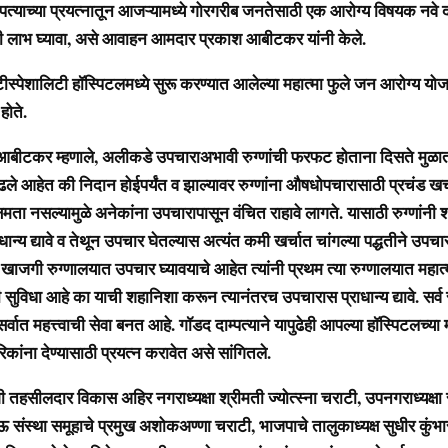
ंपत्याच्या प्रयत्नातून आजऱ्यामध्ये गोरगरीब जनतेसाठी एक आरोग्य विषयक नवे 
ंनी लाभ घ्यावा, असे आवाहन आमदार प्रकाश आबीटकर यांनी केले.
टीस्पेशालिटी हॉस्पिटलमध्ये सुरू करण्यात आलेल्या महात्मा फुले जन आरोग्य यो
होते.
आबीटकर म्हणाले, अलीकडे उपचाराअभावी रुग्णांची फरफट होताना दिसते मुळा
ढले आहेत की निदान होईपर्यंत व झाल्यावर रुग्णांना औषधोपचारासाठी प्रचंड खर
्षमता नसल्यामुळे अनेकांना उपचारापासून वंचित राहावे लागते. यासाठी रुग्णांन
ाधान्य द्यावे व तेथून उपचार घेतल्यास अत्यंत कमी खर्चात चांगल्या पद्धतीने उपचार
ना खाजगी रुग्णालयात उपचार घ्यावयाचे आहेत त्यांनी प्रथम त्या रुग्णालयात महात
सुविधा आहे का याची शहानिशा करून त्यानंतरच उपचारास प्राधान्य द्यावे. सर्व से
र्वात महत्त्वाची सेवा बनत आहे. गॉडद दाम्पत्याने यापुढेही आपल्या हॉस्पिटलच्या 
िकांना देण्यासाठी प्रयत्न करावेत असे सांगितले.
गी तहसीलदार विकास अहिर नगराध्यक्षा श्रीमती ज्योत्स्ना चराटी, उपनगराध्यक्षा
 संस्था समूहाचे प्रमुख अशोकअण्णा चराटी, भाजपाचे तालुकाध्यक्ष सुधीर कुंभ