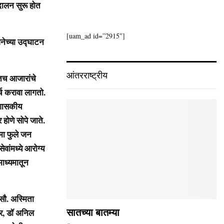
दालन सुरू होत
[uam_ad id=”2915″]
जनेच्या उद्घाटन
आंतरराष्ट्रीय
तच आजारांचे
्च करावा लागतो.
ी शासकीय
 होणे सोपे जाते.
्मा फुले जन
वांमध्ये आरोग्य
माध्यमातून
 सौ. अस्मिता
ार, डॉ अनिल
सातच्या बातम्या