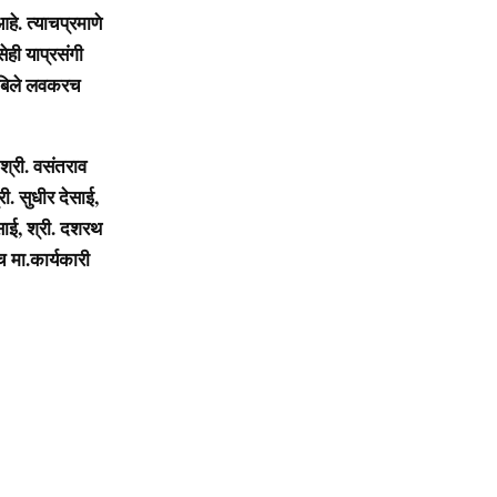
हे. त्याचप्रमाणे
ेही याप्रसंगी
ी बिले लवकरच
श्री. वसंतराव
ी. सुधीर देसाई,
ेसाई, श्री. दशरथ
च मा.कार्यकारी