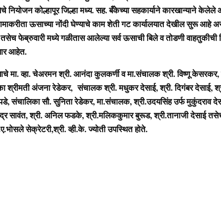
े नियोजन कोल्हापूर जिल्हा मध्य. सह. बँकेच्या सहकार्याने कारखान्याने केलेले आ
ामाकरीता ऊसाच्या नोंदी घेण्याचे काम शेती गट कार्यालयात देखील सुरू आहे अस
ले. तसेच फेब्रुवारी मध्ये गळीतास आलेल्या सर्व ऊसाची बिले व तोडणी वाहतुकीच
ार आहेत.
ाचे मा. व्हा. चेअरमन श्री. आनंदा कुलकर्णी व मा.संचालक श्री. विष्णू केसरकर, 
िका श्रीमती अंजना रेडेकर, संचालक श्री. मधुकर देसाई, श्री. दिगंबर देसाई, श्र
पडे, संचालिका सौ. सुनिता रेडेकर, मा.संचालक, श्री.उदयसिंह उर्फ मुकुंदराव द
जेंद्र सावंत, श्री. अनिल फडके, श्री.मलिककुमार बुरूड, श्री.तानाजी देसाई तसे
.भोसले सेक्रेटरी,श्री. व्ही.के. ज्योती उपस्थित होते.