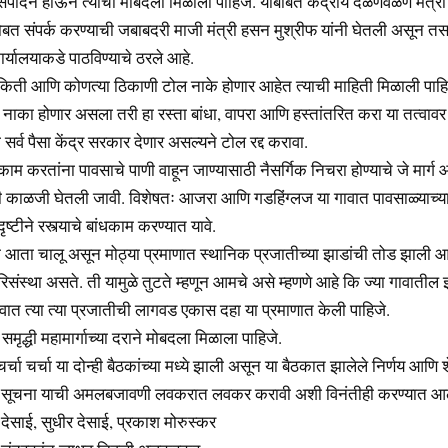
ही संपादन होऊन त्याचा मोबदला मिळाला पाहिजे. याबाबत केंद्रीय दळणवळण मंत्र
बत संपर्क करण्याची जबाबदरी माजी मंत्री हसन मुश्रीफ यांनी घेतली असून तसा रि
र्यालयाकडे पाठविण्याचे ठरले आहे.
र किती आणि कोणत्या ठिकाणी टोल नाके होणार आहेत त्याची माहिती मिळाली पाह
 नाका होणार असला तरी हा रस्ता बांधा, वापरा आणि हस्तांतरित करा या तत्वावर
सर्व पैसा केंद्र सरकार देणार असल्यने टोल रद्द करावा.
ंधकाम करतांना पावसाचे पाणी वाहून जाण्यासाठी नैसर्गिक निचरा होण्याचे जे मार्ग 
ी काळजी घेतली जावी. विशेषतः आजरा आणि गडहिंग्लज या गावात पावसाळ्याच्य
दृष्टीने रस्त्याचे बांधकाम करण्यात यावे.
म आता चालू असून मोठ्या प्रमाणात स्थानिक प्रजातीच्या झाडांची तोड झाली आहे.
िसंस्था असते. ती यामुळे तुटते म्हणून आमचे असे म्हणणे आहे कि ज्या गावातील
वात त्या त्या प्रजातीची लागवड एकास दहा या प्रमाणात केली पाहिजे.
समृद्धी महामार्गाच्या दराने मोबदला मिळाला पाहिजे.
चर्चा चर्चा या दोन्ही बैठकांच्या मध्ये झाली असून या बैठकात झालेले निर्णय आणि श
्या सूचना याची अमलबजावणी लवकरात लवकर करावी अशी विनंतीही करण्यात आ
देसाई, सुधीर देसाई, प्रकाश मोरुस्कर