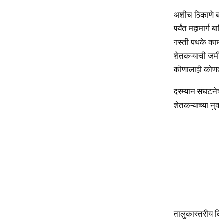
अशीच ठिकाणे बदल
पर्यंत महामार्
गस्ती पथके काम
शेतकऱ्याची जमीन
कोणालाही कोणत्
दरम्यान संघटनेच
शेतकऱ्याच्या नु
तालुकास्तरीय क्र