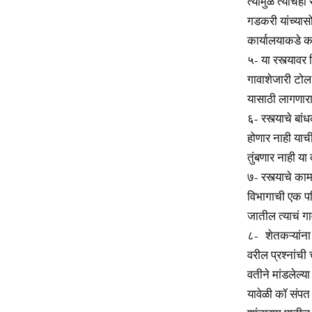
त्यामुळे त्याचे
गडकरी यांच्यासो
कार्यालयाकडे का
५- या रस्त्याव
गावाशेजारी टोल
यासाठी लागणारा 
६- रस्त्याचे बा
होणार नाही याच
तुंबणार नाही या 
७- रस्त्याचे का
विभागाची एक पर
जातील त्याचं गा
८- शेतकऱ्यांना 
वरील प्रश्नांची 
वतीने मांडलेल
यावेळी कॉ संपत 