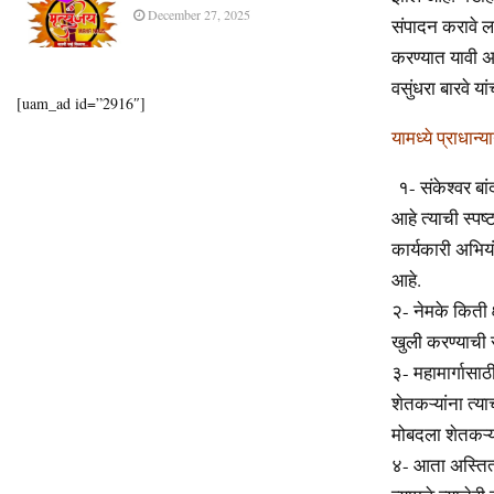
December 27, 2025
संपादन करावे लाग
करण्यात यावी अ
वसुंधरा बारवे य
[uam_ad id=”2916″]
यामध्ये प्राधान्य
१- संकेश्वर बां
आहे त्याची स्पष्
कार्यकारी अभिय
आहे.
२- नेमके किती क
खुली करण्याची स
३- महामार्गासाठ
शेतकऱ्यांना त्या
मोबदला शेतकऱ्य
४- आता अस्तित्