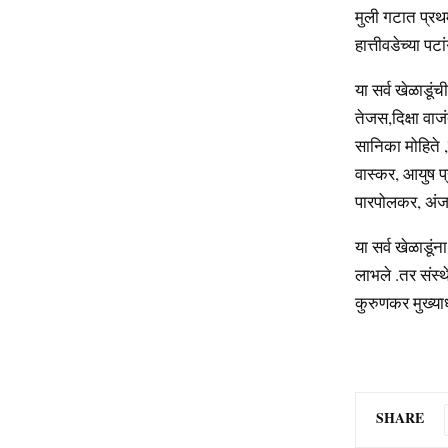
मुली गटात प्रथम
हात्तीवडेच्या प
या सर्व खेळाडूं
तेजस,दिक्षा वाज
सानिका मोहिते ,
वास्कर, आयुष प्
पारपोलकर, अंज
या सर्व खेळाडूंन
लाभले .तर संस्
कुरुणकर मुख्याध
SHARE