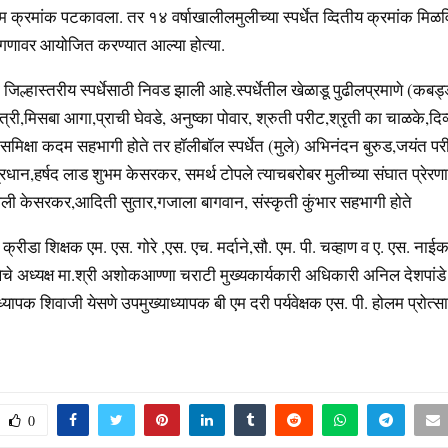
 क्रमांक पटकावला. तर १४ वर्षाखालीलमुलीच्या स्पर्धेत व्दितीय क्रमांक मिळवि
टांगणावर आयोजित करण्यात आल्या होत्या.
ची जिल्हास्तरीय स्पर्धेसाठी निवड झाली आहे.स्पर्धेतील खेळाडू पुढीलप्रमाणे (कब
ंत्री,मिसबा आगा,प्राची घेवडे, अनुष्का पोवार, श्रुती परीट,श्रृती का चाळके,दि
समिक्षा कदम सहभागी होते तर हॉलीबॉल स्पर्धेत (मुले) अभिनंदन बुरुड,जयंत परी
रधान,हर्षद लाड शुभम केसरकर, समर्थ टोपले त्याचबरोबर मुलीच्या संघात प्रेरणा
ली केसरकर,आदिती सुतार,गजाला बागवान, संस्कृती कुंभार सहभागी होते
ा क्रीडा शिक्षक एम. एस. गोरे ,एस. एच. मर्दाने,सौ. एम. पी. चव्हाण व ए. एस. नाईक 
थेचे अध्यक्ष मा.श्री अशोकआण्णा चराटी मुख्यकार्यकारी अधिकारी अनिल देशपां
्यापक शिवाजी येसणे उपमुख्याध्यापक बी एम दरी पर्यवेक्षक एस. पी. होलम प्रोत्
0