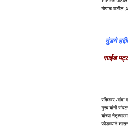
शांताराम पाटील
गोपाळ पाटील ,आ
दुंडगे हद्
साईड पट्ट
संकेश्वर -बांदा 
गुरव यांनी संघ
यांच्या नेतृत्वा
फोडल्याने शासन