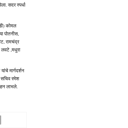
ला. सदर स्पर्धा
ड्डी) कोमल
व्या पोतनीस,
ट, रामचंद्र
 लवटे ,मधुरा
यांचे मार्गदर्शन
डे सचिव रमेश
साहन लाभले.