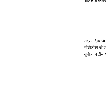
पोलिस अधिकारी
सदर मंदिरामध्ये 
सीसीटीव्ही ची सं
सुनील पाटील य