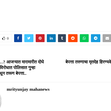
0
…? आजऱ्यात मारामारीत दोघे
बेपत्ता तरुणाचा मृतदेह हिरण्य
रोधात पोलिसात गुन्हा
ेथून तरूण बेपत्ता..
mrityunjay mahanews