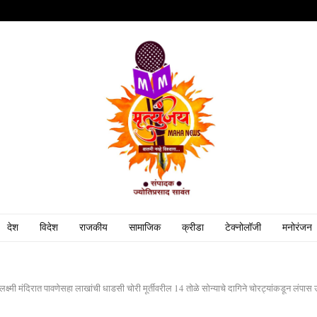
देश
विदेश
राजकीय
सामाजिक
क्रीडा
टेक्नोलॉजी
मनोरंजन
लक्ष्मी मंदिरात पावणेसहा लाखांची धाडसी चोरी मूर्तीवरील 14 तोळे सोन्याचे दागिने चोरट्यांकडून लंपास उ