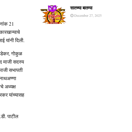
सातच्या बातम्या
December 27, 2025
िनांक 21
कारखान्याचे
साई यांनी दिली.
रेडेकर, गोकुळ
िषद माजी सदस्य
 माजी सभापती
वनाथअण्णा
े अध्यक्ष
सरकर यांच्यासह
म.डी. पाटील