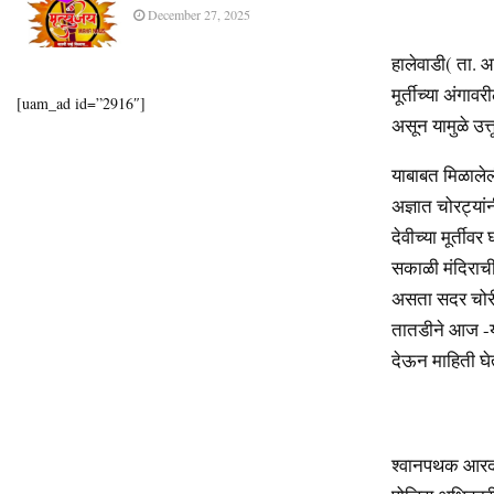
December 27, 2025
हालेवाडी( ता. आ
मूर्तीच्या अंगा
[uam_ad id=”2916″]
असून यामुळे उत
याबाबत मिळालेल
अज्ञात चोरट्यां
देवीच्या मूर्ती
सकाळी मंदिराची 
असता सदर चोरी 
तातडीने आज -याच
देऊन माहिती घे
श्वानपथक आरदाळ