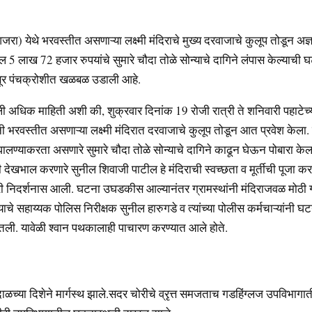
जरा) येथे भरवस्तीत असणाऱ्या लक्ष्मी मंदिराचे मुख्य दरवाजाचे कुलूप तोडून अज्
वरील 5 लाख 72 हजार रुपयांचे सुमारे चौदा तोळे सोन्याचे दागिने लंपास केल्याच
्तूर पंचक्रोशीत खळबळ उडाली आहे.
ी अधिक माहिती अशी की, शुक्रवार दिनांक 19 रोजी रात्री ते शनिवारी पहाटेच्
नी भरवस्तीत असणाऱ्या लक्ष्मी मंदिरात दरवाजाचे कुलूप तोडून आत प्रवेश केला. त्
वर घालण्याकरता असणारे सुमारे चौदा तोळे सोन्याचे दागिने काढून घेऊन पोबारा के
देखभाल करणारे सुनील शिवाजी पाटील हे मंदिराची स्वच्छता व मूर्तीची पूजा करण
निदर्शनास आली. घटना उघडकीस आल्यानंतर ग्रामस्थांनी मंदिराजवळ मोठी गर
े सहाय्यक पोलिस निरीक्षक सुनील हारुगडे व त्यांच्या पोलीस कर्मचाऱ्यांनी घ
तली. यावेळी श्वान पथकालाही पाचारण करण्यात आले होते.
च्या दिशेने मार्गस्थ झाले.सदर चोरीचे व्रृत्त समजताच गडहिंग्लज उपविभागात