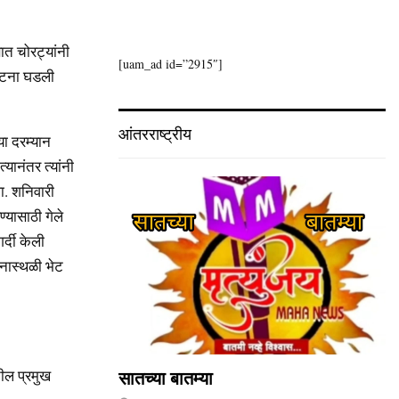
ञात चोरट्यांनी
[uam_ad id=”2915″]
ी घटना घडली
आंतरराष्ट्रीय
या दरम्यान
यानंतर त्यांनी
ला. शनिवारी
्यासाठी गेले
्दी केली
टनास्थळी भेट
ील प्रमुख
सातच्या बातम्या