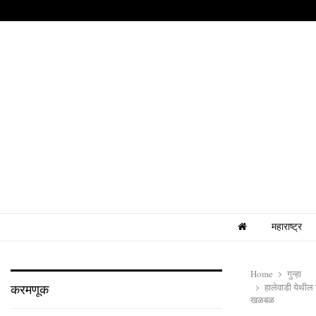
महाराष्ट्र
Home
गुन्हा
हालेवाडी येथील 
करमणूक
खळबळ