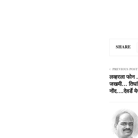
SHARE
PREVIOUS POST
लव्हरला फोन 
जखमी… तिघांवि
नोंद….देवर्डे य