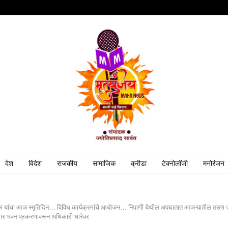
देश
विदेश
राजकीय
सामाजिक
क्रीडा
टेक्नोलॉजी
मनोरंजन
ेकर यांचा आज स्मृतिदिन… विविध कार्यक्रमांचे आयोजन… निपाणी येथील अपघातात आजऱ्यातील तरुण 
मार भवन प्रकरणावरून अधिकारी धारेवर