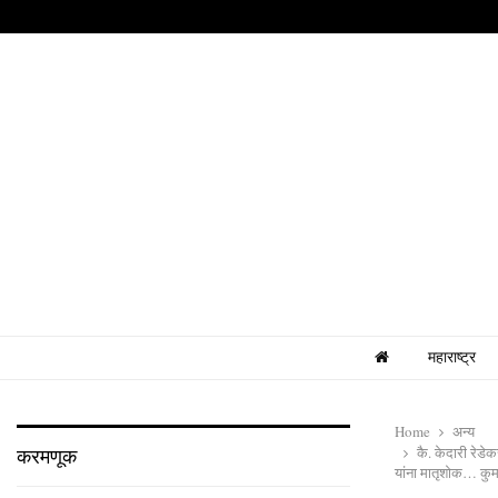
महाराष्ट्र
Home
अन्य
कै. केदारी रेड
करमणूक
यांना मातृशोक… कु