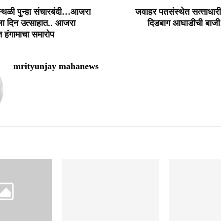
स्थळी पुन्हा संचारबंदी…आजरा
जवाहर पतसंस्थेत सत्‍ताधारी
ला दिन उत्साहात.. आजरा
दिडबाग आघाडीची बाजी
 हंगामाचा समारोप
mrityunjay mahanews