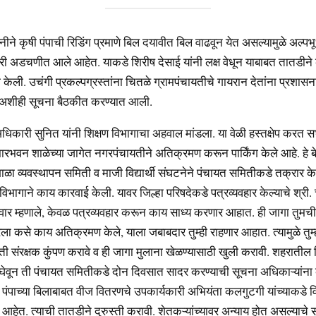
ीने कृषी पंपाची रिडिंग प्रमाणे बिल दयावीत बिल वाढवून येत असल्यामुळे अल्प
ी अडचणीत आले आहेत. याकडे शिरीष देसाई यांनी लक्ष वेधून याबाबत तातडीने क
केली. उचंगी प्रकल्पग्रस्तांना चितळे ग्रामपंचायतीचे गायरान देतांना प्रशासनान
वे अशीही सूचना बैठकीत करण्यात आली.
अधिकारी सुनित यांनी शिक्षण विभागाचा अहवाल मांडला. या वेळी हस्तक्षेप करत स
ुमारभवन शाळेच्या जागेत नगरपंचायतीने अतिक्रमण करून पार्किंग केले आहे. हे 
ळा व्यवस्थापन समिती व माजी विद्यार्थी संघटनेने पंचायत समितीकडे तक्रार क
 विभागाने काय कारवाई केली. यावर जिल्हा परिषदेकडे पत्रव्यवहार केल्याचे श्री. 
पवार म्हणाले, केवळ पत्रव्यवहार करून काय साध्य करणार आहात. ही जागा तुमची
रला कसे काय अतिक्रमण केले, याला जबाबदार तुम्ही राहणार आहात. त्यामुळे तुम
ी संरक्षक कुंपण करावे व ही जागा मुलाना खेळण्यासाठी खुली करावी. शहरातील जि
 घेवून ती पंचायत समितीकडे दोन दिवसात सादर करण्याची सूचना अधिकाऱ्यांना 
षी पंपाच्या बिलाबाबत वीज वितरणचे उपकार्यकारी अभियंता कलगुटगी यांच्याकडे 
आहेत. त्याची तातडीने दुरुस्ती करावी. शेतकऱ्यांच्यावर अन्याय होत असल्याचे 