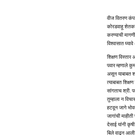
वीज वितरण कंपन
कोरडवाहू शेतकर
करण्याची मागणी 
विश्वासात घ्या
शिक्षण विस्तार 
पवार म्हणाले क
असून याबाबत शा
त्याबाबत शिक्षण
सांगताच श्री. 
तुम्हाला न विचा
हटवून जागे भोवत
जागांची माहीती
देसाई यांनी कृ
बिले वाढून आली 