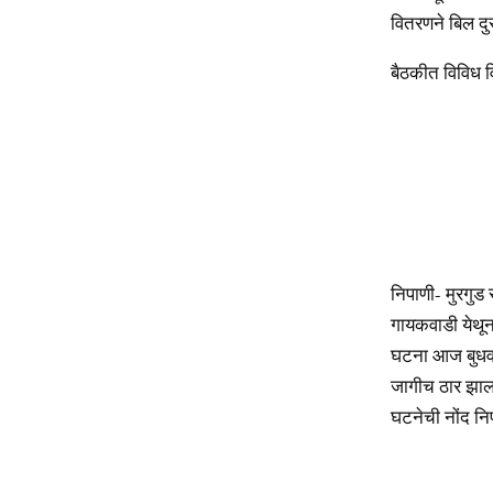
वितरणने बिल दुर
बैठकीत विविध व
निपाणी- मुरगुड
गायकवाडी येथू
घटना आज बुधवा
जागीच ठार झाला.
घटनेची नोंद नि