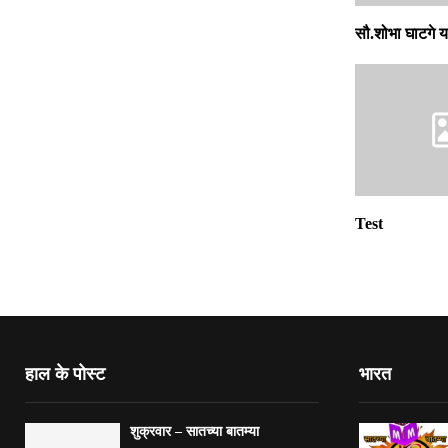
सौ.शोभा घाटगे य
Test
हाल के पोस्ट
भारत
शुक्रवार – सातच्या बातम्या