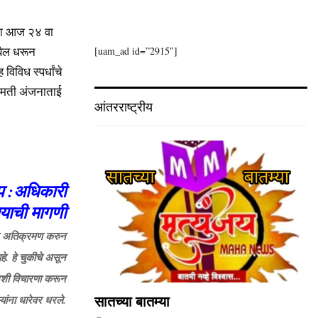
ंचा आज २४ वा
बैल धरून
[uam_ad id=”2915″]
विविध स्पर्धांचे
रीमती अंजनाताई
आंतरराष्ट्रीय
ेप :अधिकारी
्याची मागणी
ने अतिक्रमण करुन
हे. हे चुकीचे असून
 अशी विचारणा करून
ांना धारेवर धरले.
सातच्या बातम्या