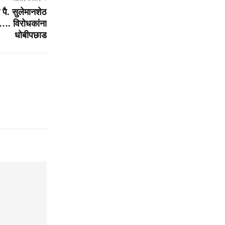
 पै. सुलेमानशेठ
…. विरोधकांना
धोबीपछाड