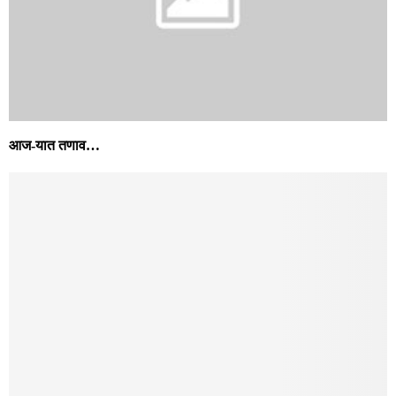
आज-यात तणाव…