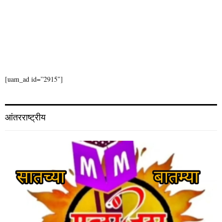
[uam_ad id=”2915″]
आंतरराष्ट्रीय