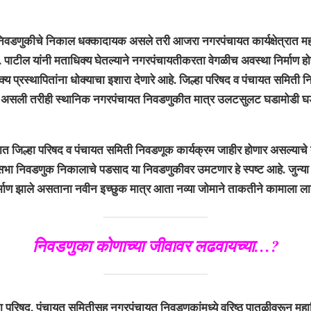
णुकीचे निकाल धक्कादायक असले तरी आजरा नगरपंचायत कार्यक्षेत्रात म
. पाटील यांनी मताधिक्य घेतल्याने नगरपंचायतीकरता वेगळीच अवस्था निर्माण ह
क्य प्रस्थापितांना धोक्याचा इशारा देणारे आहे. जिल्हा परिषद व पंचायत समिती 
 असली तरीही स्थानिक नगरपंचायत निवडणुकीत मात्र उलटसुलट घडामोडी घड
्हा परिषद व पंचायत समिती निवडणूक कार्यक्रम जाहीर होणार असल्याचे ब
भा निवडणुक निकालाचे पडसाद या निवडणुकीवर उमटणार हे स्पष्ट आहे. जुन्या इच
िर्माण झाले असताना नवीन इच्छुक मात्र आता नव्या जोमाने ताकतीने कामाला ल
निवडणुका कोणाच्या जीवावर लढवायच्या…?
ा परिषद, पंचायत समितीसह नगरपंचायत निवडणूकांमध्ये वरिष्ठ पातळीवरून मह