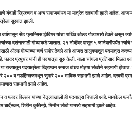
 यंदाही ख्रिश्चन व अन्य समाजबांधव या यात्रेत सहभागी झाले आहेत. आजऱ्
त्रेला सुरवात झाली.
ापासून सेंट फ्रान्सिस झेवियर यांचा पार्थिव ओल्ड गोव्यामध्ये ठेवले असून त्यांच
ांच्या दर्शनासाठी गोव्याकडे जातात. २१ नोव्हेंबर पासून ५ जानेवारीपर्यंत त्यांचे प
ासाठी ओल्ड गोव्याच्या चर्च समोर ठेवले आहे आजरा तालुक्यातून पदयात्रा करण्
 आहे. फादर प्रभुधर यांनी ही पदयात्रा सुरु केली. याला चांगला प्रतिसाद मिळत आहे
या राज्यातून पदयात्रेला ख्रिश्चन समाज बांधव मोठ्या संख्येने सहभागी होतात
ारे २०० व गडहिंग्लजमधून सुमारे २०० भाविक सहभागी झाले आहेत. दरवर्षी प्रमा
्रमाणात सहभागी झाले आहेत.
 फादर विल्सन यांच्या नेतृत्वाखाली ही पदयात्रा निघाली आहे. मायकेल फर्ना
राम बार्देस्कर, शिरीन कुतिन्हो, मिनीन लोबो यामध्ये सहभागी झाले आहेत.