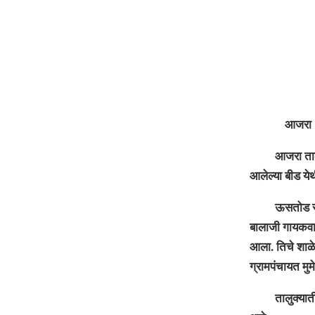
आजरा : मृत्यु
आजरा तालुक्या
आलेल्या बीड ये
ऊसतोड संपेपर्यं
बालाजी गायकवाड 
आला. तिचे शाळेम
ग्रामपंचायत मुम
तालुक्यातील ठ