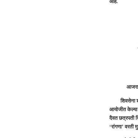
आहे.
आजरा : मृत्यु
शिवसेना शाखा भ
आयोजीत केल्या जा
दैवत छत्रपती शिव
‘रांगणा’ वरती म