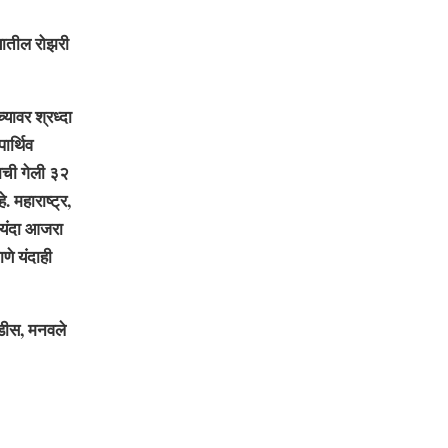
यातील रोझरी
्यावर श्रध्दा
ार्थिव
याची गेली ३२
. महाराष्ट्र,
. यंदा आजरा
णे यंदाही
ंडीस, मनवले