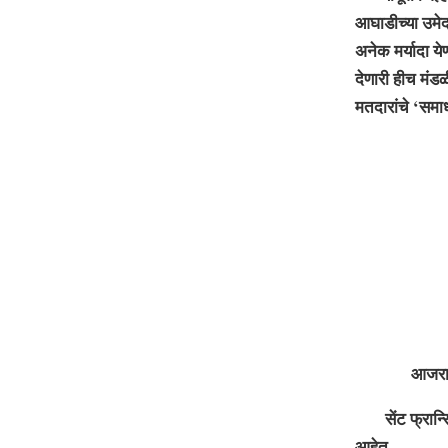
आघाडीच्या उमेद
अनेक मर्यादा ये
देणारी हीच मंडळ
मतदारांचे ‘सम
आजरा : मृत्यु
सेंट फ्रान्सिस
आहेत.