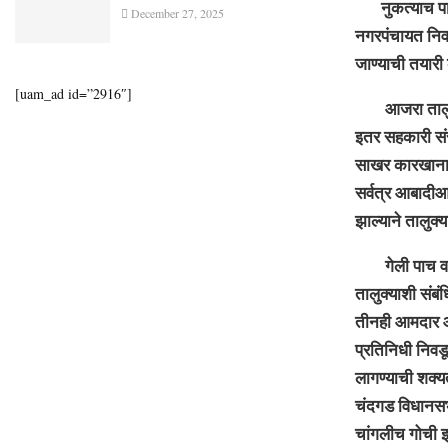
नुकत्याच पार 
December 27, 2025
नगरपंचायत निवड
जाण्याची तयारी 
[uam_ad id=”2916″]
आजरा तालुका ह
इतर सहकारी संस्
साखर कारखाना जि
सर्वत्र आबादीआ
झाल्याने तालुक
गेली पाच वर्षे
तालुक्याशी संबं
तीनही आमदार आप
प्रतिनिधी निव
लागण्याची शक्य
चंदगड विधानसभा
चांगलीच गोची झ