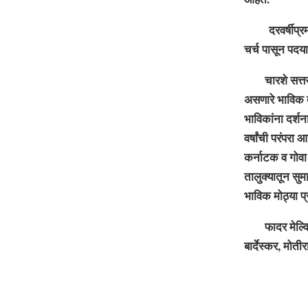
दरवर्षीप्रमाणे
चर्च पासून पदया
चारशे सत्तर वर्ष
असणारे भाविक त्य
भाविकांना दर्शन
वर्षांची परंपरा
कर्नाटक व गोवा 
तालुक्यातून सुम
भाविक मोठ्या प
फादर मेल्विन व
बार्देस्कर, मोती