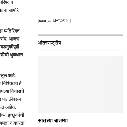
परिषद व
ांना सामोरे
[uam_ad id=”2915″]
व्यतिरिक्त
री संघ, आजरा
आंतरराष्ट्रीय
वडणुकीपूर्वी
घाडीची धुळधाण
सुरू आहे.
ा निश्चितच हे
पल्या विचाराचे
्ठ पातळीवरून
िसत आहेत.
्या इच्छुकांची
सातच्या बातम्या
शक्यता नाकारता