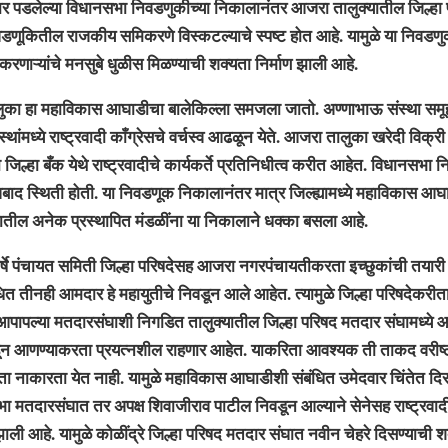
पडलेल्या विधानसभा निवडणुकीच्या निकालानंतर आजरा तालुक्यातील जिल्हा 
णूकितील राजकीय समिकरणे विस्कटल्याचे स्पष्ट होत आहे. यामुळे या निवडणुक
करणाऱ्यांचे मनसुबे धुळीस मिळण्याची शक्यता निर्माण झाली आहे.
ा महाविकास आघाडीचा बालेकिल्ला समजला जातो. अण्णाभाऊ संस्था समूहा 
थांमध्ये राष्ट्रवादी काँग्रेसचे वर्चस्व आढळून येते. आजरा तालुका खरेदी विक्
ल्हा बँक येथे राष्ट्रवादीचे कार्यकर्ते प्रतिनिधीत्व करीत आहेत. विधानसभा नि
बाद स्थिती होती. या निवडणूक निकालानंतर मात्र जिल्ह्यामध्ये महाविकास आ
्यातील अनेक प्रस्थापित मंडळींना या निकालाने धक्का बसला आहे.
 पंचायत समिती जिल्हा परिषदेसह आजरा नगरपंचायतीकरता इच्छुकांची तयारी 
धित तीनही आमदार हे महायुतीचे निवडून आले आहेत. त्यामुळे जिल्हा परिषदेकरीत
ापल्या मतदारसंघाशी निगडित तालुक्यातील जिल्हा परिषद मतदार संघामध्ये आ
डून आणण्याकरता प्रयत्नशील राहणार आहेत. याकरिता आवश्यक ती ताकद वरीष
ता नाकारता येत नाही. यामुळे महाविकास आघाडीशी संबंधित उमेदवार चिंतेत द
 मतदारसंघात तर अपक्ष शिवाजीराव पाटील निवडून आल्याने सेनेसह राष्ट्रवादीच
ाली आहे. यामुळे कोळींद्रे जिल्हा परिषद मतदार संघात नवीन चेहरे दिसण्याची 