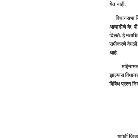
येत नाही.
विधानसभा निवड
आघाडीचे के. पी
दिसते. हे मताधि
समीकरणे वेगळी
आहे.
महिनाभरात जिल
झाल्यास विधानस
विविध प्रश्न न
यापूर्वी जिल्ह