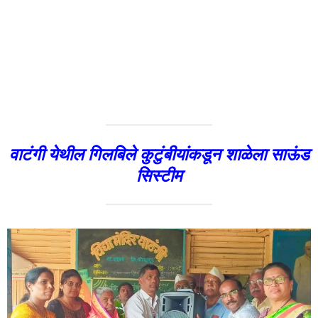
स्मृती दिनानिमित्त पारंपारिक कार्याला फाटा देत गिलबिले कुटुंबीयांनी
प्राथमिक शाळेला साऊंड सिस्टिम भेट देऊन वडिलांच्या स्मृती अनोख्या
पद्धतीने जपण्याचा एक आदर्श समाजासमोर घालून दिला . शाळेविषयी
असणारी आपुलकी व ऋणानुबंध जपण्याचा त्यांनी प्रयत्न केला .
या कार्यक्रमाच्या अध्यक्षस्थानावरून बोलताना सरपंच संजय पवार
म्हणाले , “आज वृद्धाश्रम संस्कृतीमुळे घरातील आई वडील वृद्धापकाळामुळे
अडगळीचे ठरत आहेत . काही जण त्यांना वृद्धाश्रमाचा रस्ता दाखवतात
किंबहुना त्यांना घरातच वेगळ्या पद्धतीची वागणूक देऊन अनादर करतात
अशावेळी गिलबिले कुटुंबीयांनी निर्माण केलेला एकत्र कुटुंब पद्धतीचा आदर्श
आज समाजाने घेण्याची गरज आहे त्याच जाणिवेतून आपल्या वडिलांच्या स्मृती
चिरंतन जपण्यासाठी शाळेला भेट वस्तू दिली ही एक कौतुकास्पद व
प्रेरणादायी गोष्ट आहे .
स्वागत व प्रास्ताविक मुख्याध्यापक सुनील कामत यांनी केले . यावेळी
अनिल तेजम,शिवाजी गिलबिले , मधुकर जाधव ,शंकर गिलबिले आदींनी कै.
जानबा गिलबिले यांच्या आठवणी सांगितल्या . कार्यक्रमासाठी ग्रामपंचायत