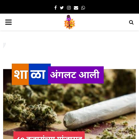
Facebook
Twitter
Instagram
Email
Whatsapp
PRIMARY
MENU