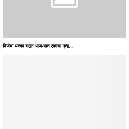
कोरीवडे सेवा संस्थेचे ९० सभासद अपात्र… आजऱ्यात ना. सतेज पाटील
समर्थकांचा जल्‍लोष यासह आजरा स्थानिक बातम्या