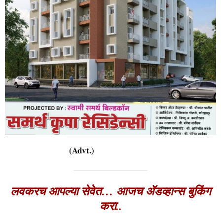
इतर अनेक सुविधा
साईटचा पत्ता :
समर्थ कृपा रेसिडेन्सी , भगवा रक्षक चौक, सोमवार पेठ, दत्त मंदिरा
समोर, आजरा
संपर्क –
+91 9527 97 3969