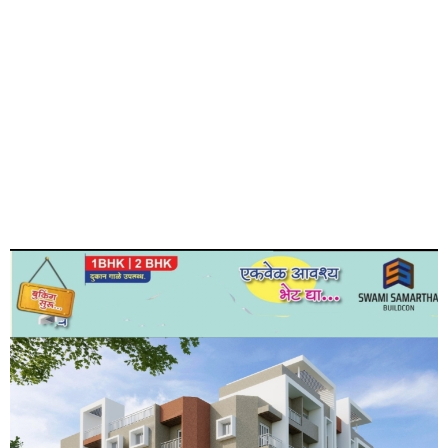
(Advt.)
लवकरच आपल्या सेवेत… आजच ॲडव्हान्स बुकिंग
करा..
तुमच्या स्वप्नातील घर, तुमच्या बजेटमध्ये…”आपलं घर* ” शहराच्या
मध्यवर्ती ठिकाणी सर्व सोयीनीयुक्त
…
शाळा, कॉलेज, बॅंका , स्टँड, हॉस्पिटल, होटेल्स, भाजी मार्केट,
पेट्रोल पंप, मेन मार्केट फक्त 2 मिनिटांवर
1 आणि 2 BHK फ्लॅट्स