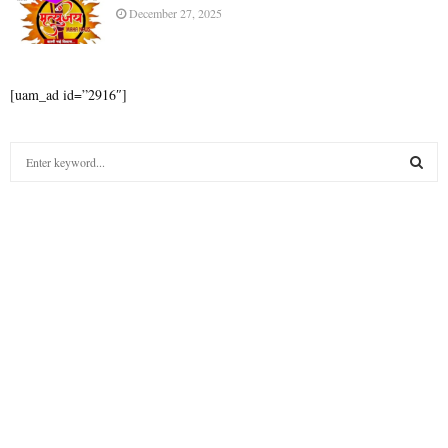
[uam_ad id=”2915″]
आंतरराष्ट्रीय