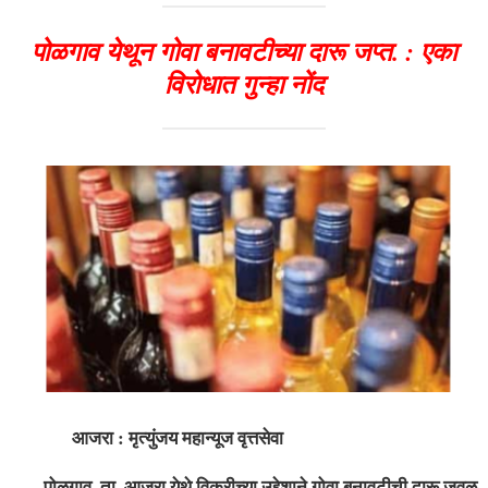
पोळगाव येथून गोवा बनावटीच्या दारू जप्त. : एका
विरोधात गुन्हा नोंद
आजरा : मृत्युंजय महान्यूज वृत्तसेवा
पोळगाव, ता. आजरा येथे विक्रीच्या उद्देशाने गोवा बनावटीची दारू जवळ