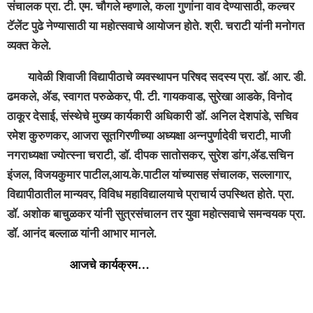
संचालक प्रा. टी. एम. चौगले म्हणाले, कला गुणांना वाव देण्यासाठी, कल्चर
टॅलेंट पुढे नेण्यासाठी या महोत्सवाचे आयोजन होते. श्री. चराटी यांनी मनोगत
व्यक्त केले.
यावेळी शिवाजी वि‌द्यापीठाचे व्यवस्थापन परिषद सदस्य प्रा. डॉ. आर. डी.
ढमकले, ॲड, स्वागत परुळेकर, पी. टी. गायकवाड, सुरेखा आडके, विनोद
ठाकूर देसाई, संस्थेचे मुख्य कार्यकारी अधिकारी डॉ. अनिल देशपांडे, सचिव
रमेश कुरुणकर, आजरा सूतगिरणीच्या अध्यक्षा अन्नपुर्णादेवी चराटी, माजी
नगराध्यक्षा ज्योत्स्ना चराटी, डॉ. दीपक सातोसकर, सुरेश डांग,ॲड.सचिन
इंजल, विजयकुमार पाटील,आय.के.पाटील यांच्यासह संचालक, सल्लागार,
विद्यापीठातील मान्यवर, विविध महाविद्यालयाचे प्राचार्य उपस्थित होते. प्रा.
डॉ. अशोक बाचुळकर यांनी सुत्रसंचालन तर युवा महोत्सवाचे समन्वयक प्रा.
डॉ. आनंद बल्लाळ यांनी आभार मानले.
आजचे कार्यक्रम…