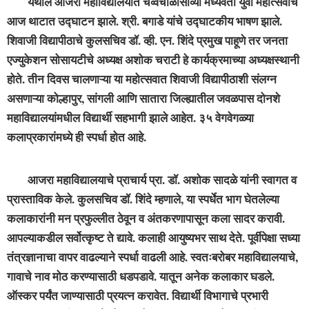
येथील आजरा महावि‌द्यालयात चव्वेचाळीसाव्या मध्यवर्ती युवा महोत्सवाचे
आज थाटात उ‌द्घाटन झाले. श्री. बगाडे यांचे उ‌द्घाटकीय भाषण झाले.
शिवाजी वि‌द्यापीठाचे कुलसचिव डॉ. व्ही. एन. शिंदे प्रमुख पाहूणे तर जनता
एज्युकेशन सोसायटीचे अध्यक्ष अशोक चराटी हे कार्यक्रमाच्या अध्यक्षस्थानी
होते. तीन दिवस चालणाऱ्या या महोत्सवात शिवाजी विद्यापीठाशी संलग्न
असणाऱ्या कोल्हापुर, सांगली आणि सातारा जिल्ह्यातील जवळपास दोनशे
महावि‌द्यालयांमधील विद्यार्थी सहभागी झाले आहेत. ३५ वेगवेगळ्या
कलाप्रकारांमध्ये ही स्पर्धा होत आहे.
आजरा महाविद्यालयाचे प्राचार्य प्रा. डॉ. अशोक सादळे यांनी स्वागत व
प्रास्ताविक केले. कुलसचिव डॉ. शिंदे म्हणाले, या स्पर्धेत भाग घेतलेल्या
कलाकारांनी मन प्रफुल्लीत ठेवून व अंतकरणापासून कला सादर करावी.
आपल्याकडील सर्वोत्कृष्ट ते द्यावे. कलाही आयुष्यभर साथ देते. पूर्वीपेक्षा सध्या
तंत्रज्ञानाचा वापर वाढल्याने स्पर्धा वाढली आहे. स्वतःबरोबर महावि‌द्यालयाचे,
गावाचे नाव मोठ करण्यासाठी धडपडावे. यातून अनेक कलाकार घडले.
ऑस्कर पर्यंत जाण्यासाठी प्रयत्न करावेत. विद्यार्थी विभागाचे प्रभारी