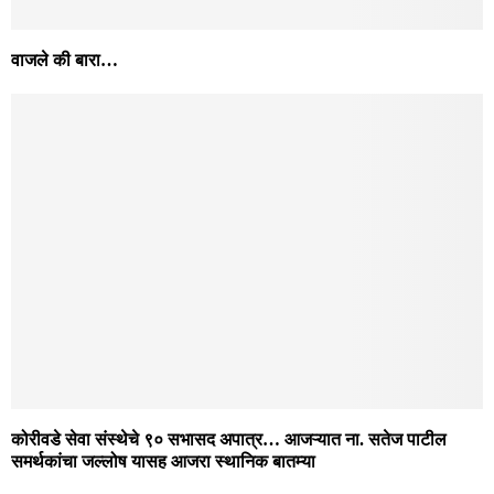
जिल्हा परिषद व पंचायत समिती निवडणूकामध्ये चराटी- शिंपी गटाचे आव्हान
राष्ट्रवादीसमोर कायम
करमणूक
सातच्या बातम्या
January 1, 2026
सातच्या बातम्या
December 31, 2025