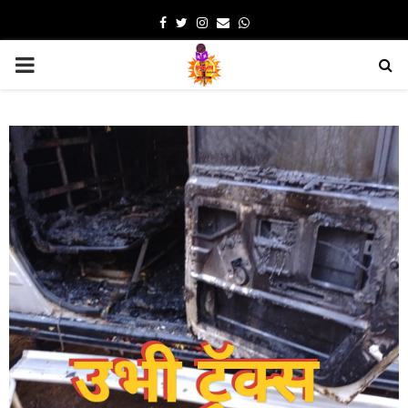
Facebook
Twitter
Instagram
Email
Whatsapp
PRIMARY
MENU