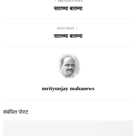
आजरा मुलीची छेडछाड प्रकरण … तणाव निवळला.. शांतता समितीची बैठक
शांतता, सुव्यवस्थेचे आवाहन…
करमणूक
सातच्या बातम्या
January 1, 2026