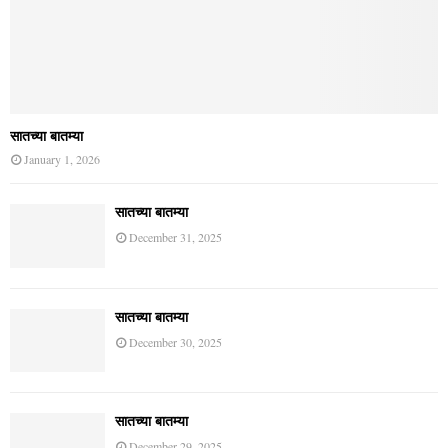
mrityunjaymahanewsis the best news website. It provides news from many
areas.
Contact us:
jy88savant@gmail.com
All Right Reserved. Designed and Developed by
Newsreach
@2021
About Us
Contact Us
Privacy Policy
Disclaimer