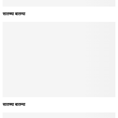
[uam_ad id=”2915″]
आंतरराष्ट्रीय