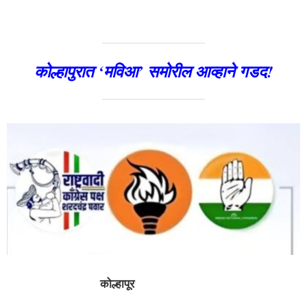
कोल्हापुरात ‘मविआ’ समोरील आव्हाने गडद!
कोल्हापूर