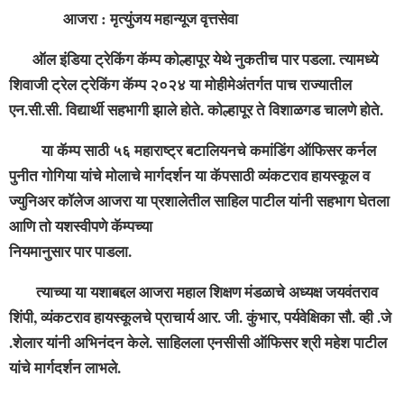
आजरा : मृत्युंजय महान्यूज वृत्तसेवा
ऑल इंडिया ट्रेकिंग कॅम्प कोल्हापूर येथे नुकतीच पार पडला. त्यामध्ये
शिवाजी ट्रेल ट्रेकिंग कॅम्प २०२४ या मोहीमेअंतर्गत पाच राज्यातील
एन.सी.सी. विद्यार्थी सहभागी झाले होते. कोल्हापूर ते विशाळगड चालणे होते.
या कॅम्प साठी ५६ महाराष्ट्र बटालियनचे कमांडिंग ऑफिसर कर्नल
पुनीत गोगिया यांचे मोलाचे मार्गदर्शन या कॅपसाठी व्यंकटराव हायस्कूल व
ज्युनिअर कॉलेज आजरा या प्रशालेतील साहिल पाटील यांनी सहभाग घेतला
आणि तो यशस्वीपणे कॅम्पच्या
नियमानुसार पार पाडला.
त्याच्या या यशाबद्दल आजरा महाल शिक्षण मंडळाचे अध्यक्ष जयवंतराव
शिंपी, व्यंकटराव हायस्कूलचे प्राचार्य आर. जी. कुंभार, पर्यवेक्षिका सौ. व्ही .जे
.शेलार यांनी अभिनंदन केले. साहिलला एनसीसी ऑफिसर श्री महेश पाटील
यांचे मार्गदर्शन लाभले.