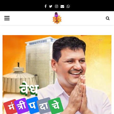
Facebook
Twitter
Instagram
Email
Whatsapp
PRIMARY
MENU