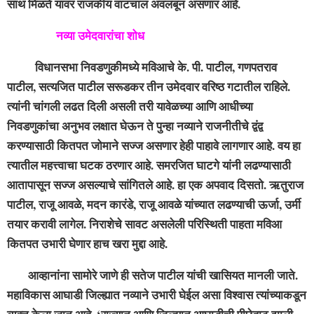
साथ मिळते यावर राजकीय वाटचाल अवलंबून असणार आहे.
नव्या उमेदवारांचा शोध
विधानसभा निवडणुकीमध्ये मविआचे के. पी. पाटील, गणपतराव
पाटील, सत्यजित पाटील सरूडकर तीन उमेदवार वरिष्ठ गटातील राहिले.
त्यांनी चांगली लढत दिली असली तरी यावेळच्या आणि आधीच्या
निवडणुकांचा अनुभव लक्षात घेऊन ते पुन्हा नव्याने राजनीतीचे द्वंद्व
करण्यासाठी कितपत जोमाने सज्ज असणार हेही पाहावे लागणार आहे. वय हा
त्यातील महत्त्वाचा घटक ठरणार आहे. समरजित घाटगे यांनी लढण्यासाठी
आतापासून सज्ज असल्याचे सांगितले आहे. हा एक अपवाद दिसतो. ऋतुराज
पाटील, राजू आवळे, मदन कारंडे, राजू आवळे यांच्यात लढण्याची ऊर्जा, उर्मी
तयार करावी लागेल. निराशेचे सावट असलेली परिस्थिती पाहता मविआ
कितपत उभारी घेणार हाच खरा मुद्दा आहे.
आव्हानांना सामोरे जाणे ही सतेज पाटील यांची खासियत मानली जाते.
महाविकास आघाडी जिल्ह्यात नव्याने उभारी घेईल असा विश्वास त्यांच्याकडून