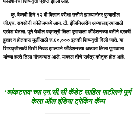
फौंडेशनची शिष्यवृत्ती प्राप्त झाली आहे.
कु. वैष्णवी हिने १२ वी विज्ञान परीक्षा उत्तीर्ण झाल्यानंतर पुण्यातील
जी.एच. रायसोनी कॉलेजमध्ये आय. टी. इंजिनिअरींग अभ्यासक्रमासाठी
प्रवेश घेतला. पूणे येथील पद्‌मश्री लिला पूणावाला फौंडेशनच्या वतीने दरवर्षी
हुशार व होतकरू मुलींसाठी रु.६०,००० इतकी शिष्यवृत्ती दिली जाते. या
शिष्यवृत्तीसाठी तिची निवड झाल्याने फौंडेशनच्या अध्यक्षा लिला पूणावाला
यांच्या हस्ते तिला गौरवण्यात आले. याबद्दल तीचे सर्वत्र कौतुक होत आहे.
‘व्यंकटराव’च्या एन.सी.सी कॅडेट साहिल पाटीलने पूर्ण
केला ऑल इंडिया ट्रेकिंग कॅम्प