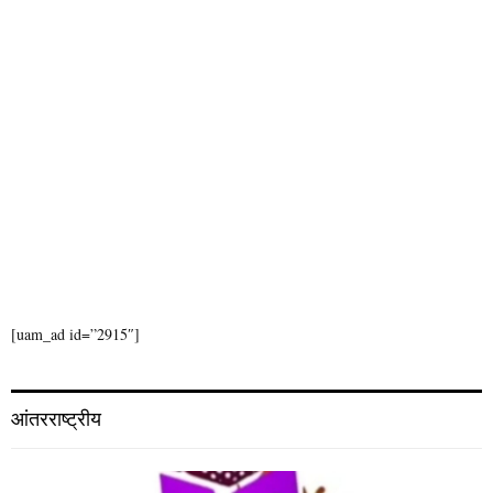
[uam_ad id=”2915″]
आंतरराष्ट्रीय