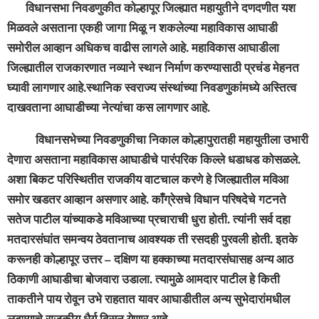
विधानसभा निवडणुकीत कोल्हापूर जिल्ह्यात महायुतीने दणदणीत यश
मिळवले असताना एकही जागा मिळू न शकलेल्या महाविकास आघाडी
समोरील आव्हान अधिकच वाढीस लागले आहे. महाविकास आघाडीला
जिल्ह्यातील राजकारणात नव्याने स्थान निर्माण करण्यासाठी प्रचंड मेहनत
घ्यावी लागणार आहे.स्थानिक स्वराज्य संस्थांच्या निवडणुकांमध्ये अस्तित्व
दाखवताना आघाडीच्या नेत्यांचा कस लागणार आहे.
विधानसभेच्या निवडणुकीचा निकाल कोल्हापुरातही महायुतीला उभारी
देणारा असताना महाविकास आघाडीचे पारंपरिक किल्ले धडाधड कोसळले.
अशा बिकट परिस्थितीत राजकीय वाटचाल करणे हे जिल्ह्यातील मविआ
समोर खडतर आव्हान असणार आहे. काँग्रेसचे विधान परिषदेचे गटनते
सतेज पाटील यांच्याकडे मविआच्या प्रचाराची धुरा होती. त्यांनी सर्व दहा
मतदारसंघांत समन्वय ठेवतानाच आवश्यक ती रसदही पुरवली होती. इतके
करूनही कोल्हापूर उत्तर – दक्षिण या हक्काच्या मतदारसंघासह अन्य आठ
ठिकाणी आघाडीचा बोजवारा उडाला. त्यामुळे आमदार पाटील हे किती
ताकतीने पाय रोवून उभे राहतात यावर आघाडीतील अन्य सुभेदारांमधील
लढण्याचे राजकीय धैर्य दिसून येणार आहे.