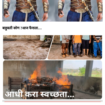
बाहुबली कोण ?आज फैसला…