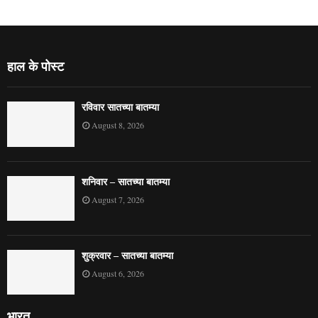
mrityunjaymahanewsis the best news website. It provides news from many
areas.
Contact us:
jy88savant@gmail.com