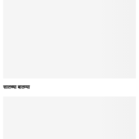
एरंडोळ येथे आणखी एका तरुणाची आत्महत्या
करमणूक
सातच्या बातम्या
January 1, 2026
सातच्या बातम्या
December 31, 2025
सातच्या बातम्या
December 30, 2025