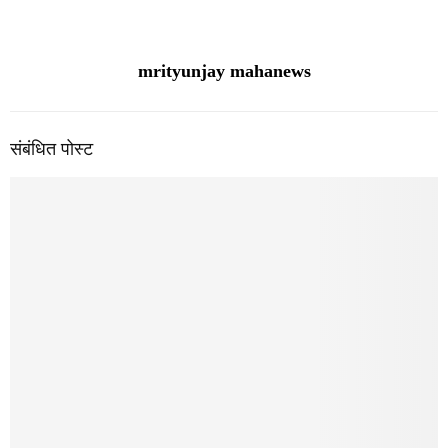
जिल्ह्यात राजकीय त्सुनामी…?