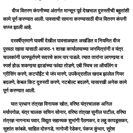
वीज वितरण कंपनीच्या अंतर्गत मान्सून पूर्व देखभाल दुरुस्तीची बहुतांशी
कामे पूर्ण करण्यात आली. पावसाची सामना करण्यासाठी वीज वितरण कंपनी
सज्ज झाली आहे.
दरवर्षीप्रमाणे यावर्षी देखील पावसाळय़ात अखंडित व नियमित वीज
पुरवठा रहावा यासाठी आजरा-१ शाखा कार्यालयाच्या जनमित्रांनी व यंत्र
चालकांनी उत्स्फूर्तपणे सदरचे काम पार पाडले. त्यात तारांना लागणार्‍या व
स्पर्श होऊ शकणार्‍या झाडांच्या फांद्या तोडणे, एबी स्विच ला ऑयलिंग व
ग्रीसिंग करणे, कटपॉईंट चे जंप मारणे, उपकेंद्रातील खराब झालेल गियर
बदलणे, केबल किट दुरुस्ती करणे, नटबोल्ट बदलणे, यासारखी अनेक कामे
पूर्ण करण्यात आली.
यात प्रधान तंत्रज्ञ विनायक खोत, वरिष्ठ यंत्रचालक अनिल
मर्यापगोळ, यंत्र चालक सचिन सोनार, वरिष्ठ तंत्रज्ञ सुनील पाटील, वरिष्ठ
तंत्रज्ञ नागनाथ पवार, विद्युत सहाय्यक शुभांगी पैठणकर, व लहू कापडूसकर,
सुशांत कांबळे, साहिल दोरुगडे, नागोजी रेडेकर, पंकज कुंभार, सुरेश