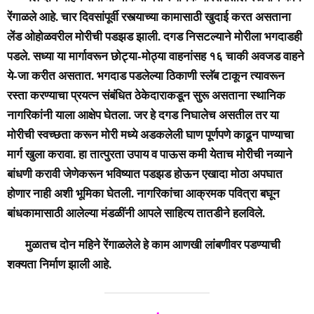
रेंगाळले आहे. चार दिवसांपूर्वी रस्त्याच्या कामासाठी खुदाई करत असताना
लेंड ओहोळवरील मोरीची पडझड झाली. दगड निसटल्याने मोरीला भगदाडही
पडले. सध्या या मार्गावरून छोट्या-मोठ्या वाहनांसह १६ चाकी अवजड वाहने
ये-जा करीत असतात. भगदाड पडलेल्या ठिकाणी स्लॅब टाकून त्यावरून
रस्ता करण्याचा प्रयत्न संबंधित ठेकेदाराकडून सुरू असताना स्थानिक
नागरिकांनी याला आक्षेप घेतला. जर हे दगड निघालेच असतील तर या
मोरीची स्वच्छता करून मोरी मध्ये अडकलेली घाण पूर्णपणे काढून पाण्याचा
मार्ग खुला करावा. हा तात्पुरता उपाय व पाऊस कमी येताच मोरीची नव्याने
बांधणी करावी जेणेकरून भविष्यात पडझड होऊन एखादा मोठा अपघात
होणार नाही अशी भूमिका घेतली. नागरिकांचा आक्रमक पवित्रा बघून
बांधकामासाठी आलेल्या मंडळींनी आपले साहित्य तातडीने हलविले.
मुळातच दोन महिने रेंगाळलेले हे काम आणखी लांबणीवर पडण्याची
शक्यता निर्माण झाली आहे.