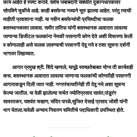
काय आहेत हे स्पष्ट करावे. सर्वच जबाबदारी संबंधीत दु‌कानधारकावर
सोपविणे चुकीचे आहे. काही बसफेऱ्या नव्याने सुरु झाल्या आहेत. परंतु त्याची
माहीती प्रवाशाना नाही. या नवीन बसफेऱ्यांची प्रसिध्दीचा फलक
बसस्थानकावर लावावा. समीर लतिफ यांनी बसस्थानक आवारात लावल्या
जाणाऱ्या डिजीटल फलकांना नेमकी परवनागी कोण देते अशी विचारणा केली
व कोणालाही असे फलक लावण्याची परवानगी देवू नये व तशा सूचना दर्शनी
भागावर लिहाव्यात.
आगार प्रमुख श्री. शिंदे म्हणाले, यापूढे स्वच्छतेबाबत योग्य ती कार्यवाही
करू. बसस्थानक आवारात लावल्या जाणाऱ्या फलकांची कोणतीही परवानगी
आगाराकडून दिली जात नाही. नगरपंचायतीनेही ती देवू नये अशा सूचना
केल्या जातील. या वेळी झालेल्या चर्चत ज्योतिप्रसाद सावंत,पांडुरंग
सावरतकर, यशवंत चव्हाण, संदिप पारळे,सुजित देसाई प्रसाद जोशी यांनी
भाग घेतला.यावेळी अन्याय निवारण समितीचे पदाधिकारी उपस्थित होते.