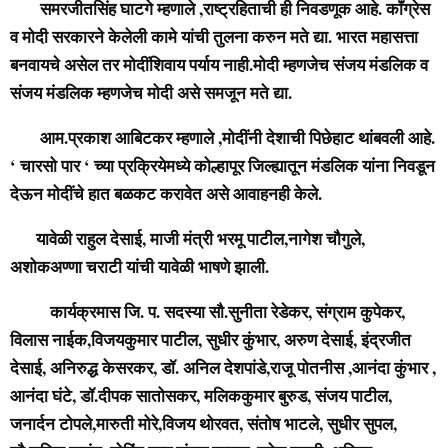
समरजीतसिंह घाटगे म्हणाले ,राष्ट्रहिताची ही निवडणूक आहे. काॅंग्रेस
व मोदी सरकारने केलेली कामे यांची तुलना करुन मते द्या. भारत महासत्ता
बनवायचे असेल तर मोदींशिवाय पर्याय नाही.मोदी म्हणजेच संजय मंडलिक व
संजय मंडलिक म्हणजेच मोदी असे समजून मते द्या.
आम.प्रकाश आबिटकर म्हणाले ,मोदींनी देशाची पिछेहाट थांबवली आहे.
‘ चारसो पार ‘ च्या प्रक्रियेमध्ये कोल्हापूर जिल्ह्यातून मंडलिक यांना निवडून
देऊन मोदींचे हात बळकट करावेत असे आवाहनही केले.
यावेळी राहुल देसाई,
माजी मंत्री भरमू पाटील,नागेश चौगुले,
अशोकअण्णा चराटी यांची यावेळी भाषणे झाली.
कार्यक्रमास जि. प. सदस्या सौ.सुनीता रेडेकर, संग्राम कुपेकर,
विलास नाईक,विजयकुमार पाटील, सुधीर कुंभार, अरुण देसाई, इंद्रजीत
देसाई, अनिरुद्ध केसरकर, डॉ. अनिल देशपांडे,राजू पोतनीस ,आनंदा कुंभार ,
आनंदा घंटे, डॉ.दीपक सातोसकर, मलिककुमार बुरुड, संजय पाटील,
जनार्दन टोपले,मारुती मोरे,विजय थोरवत, संतोष भाटले, सुधीर सुपल,