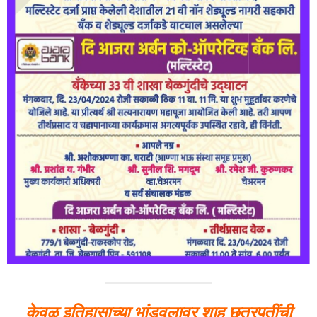
केवळ इतिहासाच्या भांडवलावर शाहू छत्रपतींची