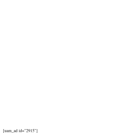
o
r
R
:
C
H
[uam_ad id=”2915″]