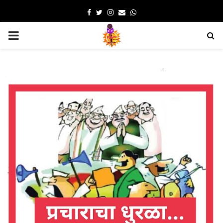
Facebook
Twitter
Instagram
Email
Whatsapp
PRIMARY
MENU