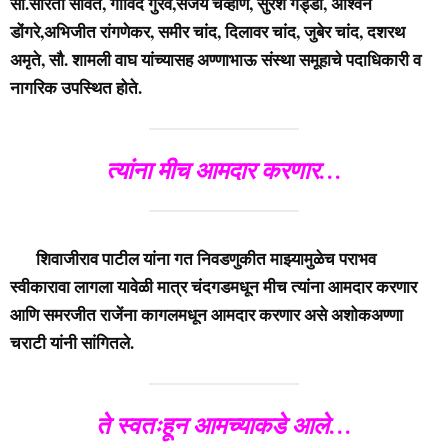
सौ.सरिता सावंत, गोविंद गुरव,संजय चव्हाण, सुरेश गड्डी, अश्विन
डोंगरे,अभिजीत रांगणेकर, समीर चांद, दिलावर चांद, जुबेर चांद, दशरथ
अमृते, सौ. शामली वाघ यांच्यासह अण्णाभाऊ संस्था समूहाचे पदाधिकारी व
नागरिक उपस्थित होते.
त्यांना मीच आमदार करणार…
शिवाजीराव पाटील यांना गत निवडणुकीत माझ्यामुळेच पराभव
स्वीकारावा लागला यावेळी मात्र चंदगडमधून मीच त्यांना आमदार करणार
आणि समरजीत राजेंना कागलमधून आमदार करणार असे अशोकअण्णा
चराटी यांनी सांगितले.
ते स्वतःहून आमच्याकडे आले…