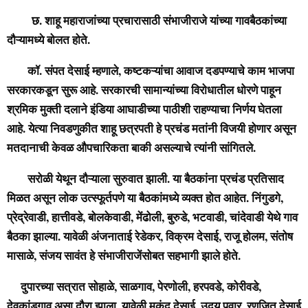
छ. शाहू महाराजांच्या प्रचारासाठी संभाजीराजे यांच्या गावबैठकांच्या
दौऱ्यामध्ये बोलत होते.
कॉ. संपत देसाई म्हणाले, कष्टकऱ्यांचा आवाज दडपण्याचे काम भाजपा
सरकारकडून सुरू आहे. सरकारची सामान्यांच्या विरोधातील धोरणे पाहून
श्रमिक मुक्ती दलाने इंडिया आघाडीच्या पाठीशी राहण्याचा निर्णय घेतला
आहे. येत्या निवडणुकीत शाहू छत्रपती हे प्रचंड मतांनी विजयी होणार असून
मतदानाची केवळ औपचारिकता बाकी असल्याचे त्यांनी सांगितले.
सरोळी येथून दौऱ्याला सुरुवात झाली. या बैठकांना प्रचंड प्रतिसाद
मिळत असून लोक उत्स्फूर्तपणे या बैठकांमध्ये व्यक्त होत आहेत. निंगुडगे,
प्रेद्रेवाडी, हात्तीवडे, बोलकेवाडी, मेंढोली, बुरुडे, भटवाडी, चांदेवाडी येथे गाव
बैठका झाल्या. यावेळी अंजनाताई रेडेकर, विक्रम देसाई, राजू होलम, संतोष
मासाळे, संजय सावंत हे संभाजीराजेंसोबत सहभागी झाले होते.
दुपारच्या सत्रात सोहाळे, साळगाव, पेरणोली, हरपवडे, कोरीवडे,
देवकांडगाव असा दौरा झाला. यावेळी मुकुंद देसाई, उदय पवार, रणजित देसाई