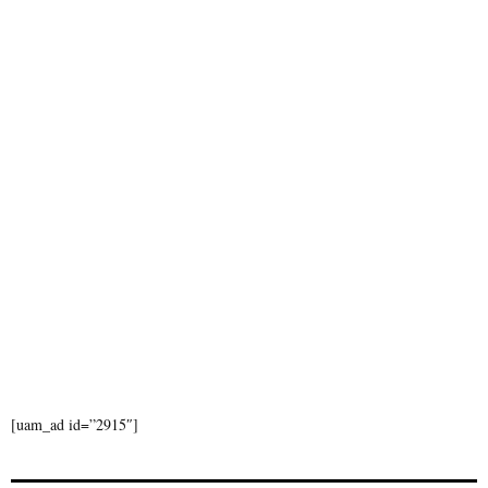
:
C
H
[uam_ad id=”2915″]