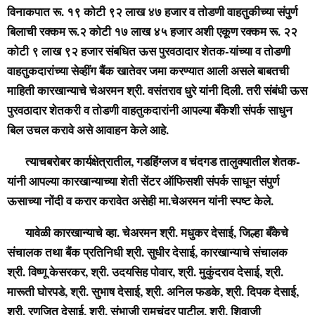
विनाकपात रू. १९ कोटी ९२ लाख ४७ हजार व तोडणी वाहतुकीच्या संपुर्ण
बिलाची रक्कम रू.२ कोटी १७ लाख ४५ हजार अशी एकूण रक्कम रू. २२
कोटी ९ लाख ९२ हजार संबधित ऊस पुरवठादार शेतक-यांच्या व तोडणी
वाहतुकदारांच्या सेव्हींग बैंक खातेवर जमा करण्यात आली असले बाबतची
माहिती कारखान्याचे चेअरमन श्री. वसंतराव धुरे यांनी दिली. तरी संबंधी ऊस
पुरवठादार शेतकरी व तोडणी वाहतुकदारांनी आपल्या बँकेशी संपर्क साधुन
बिल उचल करावे असे आवाहन केले आहे.
त्याचबरोबर कार्यक्षेत्रातील, गडहिंग्लज व चंदगड तालुक्यातील शेतक-
यांनी आपल्या कारखान्याच्या शेती सेंटर ऑफिसशी संपर्क साधून संपुर्ण
ऊसाच्या नोंदी व करार करावेत असेही मा.चेअरमन यांनी स्पष्ट केले.
यावेळी कारखान्याचे व्हा. चेअरमन श्री. मधुकर देसाई, जिल्हा बँकेचे
संचालक तथा बैंक प्रतिनिधी श्री. सुधीर देसाई, कारखान्याचे संचालक
श्री. विष्णू केसरकर, श्री. उदयसिह पोवार, श्री. मुकुंदराव देसाई, श्री.
मारूती घोरपडे, श्री. सुभाष देसाई, श्री. अनिल फडके, श्री. दिपक देसाई,
श्री. रणजित देसाई, श्री. संभाजी रामचंद्र पाटील, श्री. शिवाजी