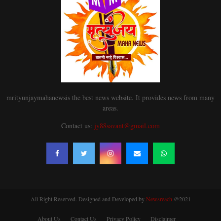
mrityunjaymahanewsis the best news website. It provides news from many
areas.
Contact us:
jy88savant@gmail.com
All Right Reserved. Designed and Developed by
Newsreach
@2021
About Us
Contact Us
Privacy Policy
Disclaimer