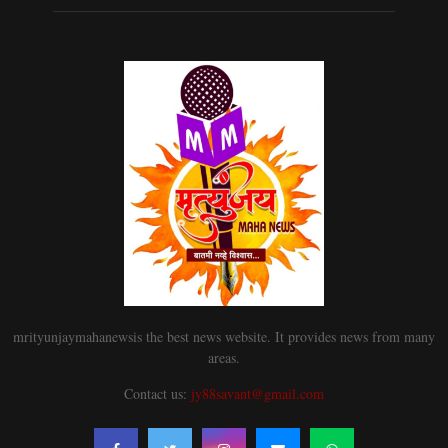
mrityunjaymahanewsis the best news website. It provides news from many
areas.
Contact us:
jy88savant@gmail.com