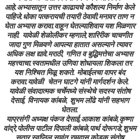
आहे.अभ्यासातून उत्तर काढायचे कौशल्य निर्माण केले
पाहिजे.धोका पत्करायची तयारी ठेवावी.मनावर ताण न
घेता अभ्यास करावा.वाहून घेतल्याशिवाय यश मिळणार
नाही.
यावेळी
शेळोलीकर म्हणाले,शारिरीक चाचणीत
जादा गुण मिळवणे आपल्या हातात असल्याने त्यावर
अधिक लक्ष द्यावे.मराठी, गणित व बुद्धिमत्तेचा अभ्यास
महत्त्वाचा.स्वतामधील उणिवा शोधायला शिकला तर
यश निश्चित मिळू शकते. मोबाईलचा वापर बंद
करावा.यावेळी चेतन घाटगे यांनी मार्गदर्शन केले.
यावेळी संवादात्मक चर्चेमध्ये संस्थेचे सदस्य संतोष
देसाई, विनायक कांबळे, शुभम लोंढे यांनी सहभाग
घेतला.
याप्रसंगी अध्यक्ष पंकज देसाई,आकाश कांबळे,कृष्णा
वांद्रे,पोलीस पाटील दिपाली कांबळे,पार्थ दोरूगडे,शुभम
सुतार,स्वप्निल सावंत,रामदास कोडक,संतोष