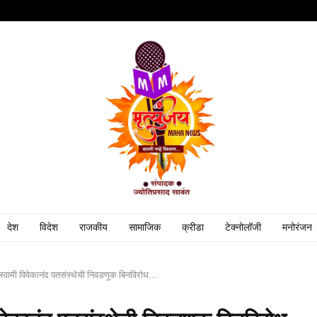
देश
विदेश
राजकीय
सामाजिक
क्रीडा
टेक्नोलॉजी
मनोरंजन
स्वामी विवेकानंद पतसंस्थेची निवडणूक बिनविरोध…