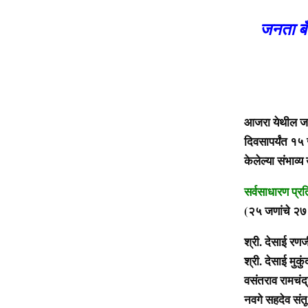
जनता बँ
आजरा येथील जनत
दिवसापर्यंत १५
केलेल्या संभाव्य
सर्वसाधारण प्रत
(२५ जणांचे २७ 
श्री. देसाई रण
श्री. देसाई मुकु
वसंतराव रामचंद्
नवगे सहदेव संतू