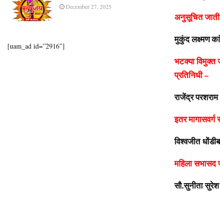
December 27, 2025
अनुसूचित जाती
मु
कुंद लक्ष्मण का
[uam_ad id=”2916″]
भटक्या विमुक्त
प्रतिनिधी –
राजेंद्र परशराम
इतर मागासवर्ग
विश्वजीत धोंडीबा
महिला सभासद प
सौ.सुनीता सुरेश