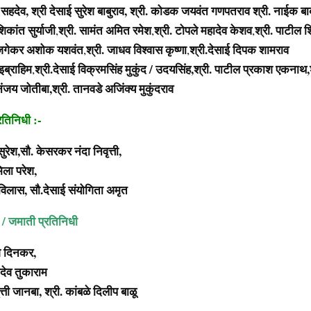
ष सहदेव,
श्री देसाई सुरेश बाबुराव, श्री. कोडक जयवंत गणपतराव
श्री. नाईक ब
शिकांत सुर्याजी
श्री. सामंत अमित रमेश
श्री. टोपले महादेव केशव
श्री. पाटील 
,
,
,
अजगेकर अशोक यशवंत
श्री. जाधव विश्वास कृष्णा
श्री.देसाई दिपक शामराव
,
,
इब्राहिम
श्री.देसाई विक्रमसिंह मुकुंद / उदयसिंह,श्री. पाटील प्रकाश एकनाथ,श
,
य जोतीबा,श्री. तानवडे अजिंक्य मुकुंदराव
रतिनिधी :-
सुरेश,सौ. केसरकर नंदा निवृत्ती,
िला परेश,
विलास, सौ.देसाई संयोगिता अमृत
/ जमाती प्रतिनिधी
ेश दिनकर,
मदेव तुकाराम
ृत्ती जानबा, श्री. कांबळे दिलीप बाळू