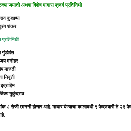
टक्या जमाती अथवा विशेष मागास प्रवर्ग प्रतिनिधी
राव कुशाप्पा
डुरंग शंकर
य प्रतिनिधी
 गुंडोपंत
नंजय मनोहर
ोष मारुती
ा निवृत्ती
 इब्राहिम
िंक्य मुकुंदराव
क ८ रोजी छाननी होणार आहे. माघार घेण्याचा कालावधी ९ फेब्रुवारी ते २३ फेब्
हे.