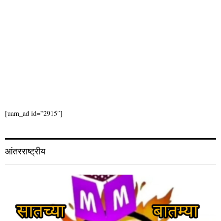
[uam_ad id=”2915″]
आंतरराष्ट्रीय