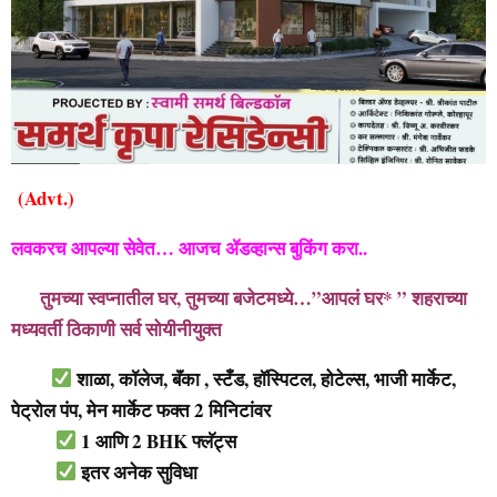
(Advt.)
लवकरच आपल्या सेवेत… आजच ॲडव्हान्स बुकिंग करा..
तुमच्या स्वप्नातील घर, तुमच्या बजेटमध्ये…”आपलं घर* ” शहराच्या
मध्यवर्ती ठिकाणी सर्व सोयीनीयुक्त
शाळा, कॉलेज, बॅंका , स्टँड, हॉस्पिटल, होटेल्स, भाजी मार्केट,
पेट्रोल पंप, मेन मार्केट फक्त 2 मिनिटांवर
1 आणि 2 BHK फ्लॅट्स
इतर अनेक सुविधा