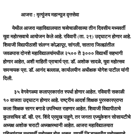
आजरा : मृत्युंजय महान्यूज वृत्तसेवा
येथील आजरा महाविद्यालयात चव्वेचाळीसाव्या तीन दिवसीय मध्यवर्ती
युवा महोत्सवाचे आयोजन केले आहे. रविवारी (ता. २९) उ‌द्घाटन होणार आहे.
शिवाजी विद्यापीठाशी संलग्न कोल्हापूर, सांगली, सातारा जिल्ह्यांतील
जवळपास दोनशे महाविद्यालयांमधील २५०० ते ३००० विद्यार्थी सहभागी
होणार आहेत, अशी माहिती प्राचार्य प्रा. डॉ. अशोक सादळे, युवा महोत्सव
समन्वयक प्रा. डॉ. आनंद बल्लाळ, कार्यालयीन अधीक्षक योगेश पाटील यांनी
दिली.
३५ वेगवेगळ्या कलाप्रकारांत स्पर्धा होणार आहेत. रविवारी सकाळी
१० वाजता उद्घाटन होणार आहे. राष्ट्रीय आदर्श शिक्षक पुरस्कारप्राप्त
कला शिक्षक सागर बगाडे उपस्थित राहणार आहेत. शिवाजी विद्यापीठाचे
कुलसचिव डॉ. व्ही. एन. शिंदे प्रमुख पाहुणे, तर जनता एज्युकेशन सोसायटीचे
अध्यक्ष
अशोक चराटी अध्यक्षस्थानी आहेत. आजरा महाविद्यालयात
पहिल्यांदाच मध्यवर्ती महोत्सव होत असून, यापूर्वी जिल्हास्तरीय महोत्सवाचे