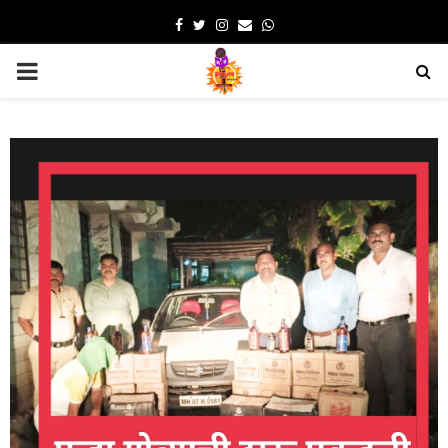
Facebook
Twitter
Instagram
Email
Whatsapp
PRIMARY
MENU