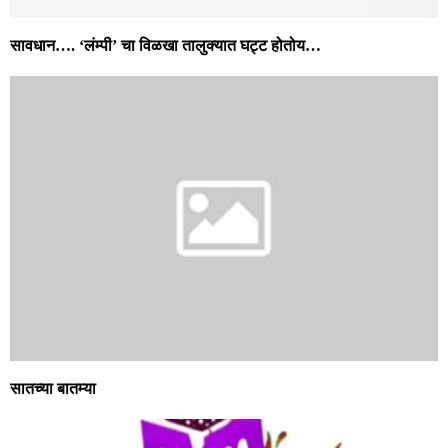
सावधान…. ‘लंम्पी’ चा विळखा तालुक्यात घट्ट होतोय…
सातच्या बातम्या