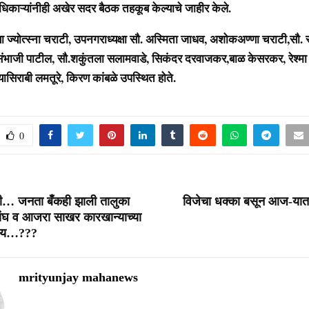
अधिकाऱ्यांनीही अखेर सदर बैठक तहकूब केल्याचे जाहीर केले.
्षा ज्योत्स्ना चराटी, उपनगराध्यक्षा सौ. अस्मिता जाधव, अशोकअण्णा चराटी,सौ. 
संभाजी पाटील, सौ.शकुंतला सलामवाडे, सिकंदर दरवाजकर,बाळ केसरकर, रेश्मा
,यासिराबी लमतूरे, किरण कांबळे उपस्थित होते.
0
ली… जनता बँकही झाली तालुका
विजेचा धक्का बसून आज-यात 
संघ व आजरा साखर कारखान्याच्या
काय…???
mrityunjay mahanews