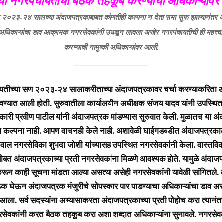
वाची नगरपंचायतीची बैठक तहकूब करण्याची अधिकाऱ्यांवर न
 २०२३-२४ सालच्या अंदाजपत्रकाबाबत कोणतीही कल्पना न देता सभा सुरू झाल्यानंतर 
 अधिकाऱ्यांचा डाव आक्रमक नगरसेवकांनी उधळून लावला अखेर नगरपंचायतीची ही महत्त्व
करण्याची नामुष्की अधिकाऱ्यांवर आली.
तीच्या सण २०२३-२४ सालाकरीताच्या अंदाजपत्रकावर चर्चा करण्याकरिता
वण्यात आली होती. सुरुवातीला कार्यालयीन अधीक्षक संजय यादव यांनी उपस्थितां
िकारी प्रवीण पाटील यांनी अंदाजपत्रक मांडण्यास सुरुवात केली. मुळातच या 
कल्पना नाही. आपण वाचनही केले नाही. अशावेळी घाईगडबडीत अंदाजपत्रकाल
वाल नगरसेविका शुभदा जोशी यांच्यासह उपस्थित नगरसेवकांनी केला. वास्तव
ोबत अंदाजपत्रकाच्या प्रती नगरसेवकांना मिळणे आवश्यक होते. यामुळे अंदाज
करून काही सूचना मांडता आल्या असत्या असेही नगरसेवकांनी यावेळी सांगितले
ी बैठक घेऊन अंदाजपत्रक मंजुरीचे सोपस्कार पार पाडण्याचा अधिकाऱ्यांचा डाव 
 आला. सर्व सदस्यांना अभ्यासाकरता अंदाजपत्रकाच्या प्रती पोहोच करा त्यानंत
सेवकांनी करत बैठक तहकूब करा अशा शब्दात अधिकाऱ्यांना सुनावले. नगरस