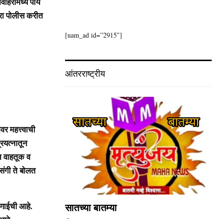
हिरीमध्ये पाय
जरा पोलीस करीत
[uam_ad id=”2915″]
आंतरराष्ट्रीय
र महत्त्वाची
्रयत्नातून
न वाहतूक व
रसंगी ते बोलत
ुणाईची आहे.
सातच्या बातम्या