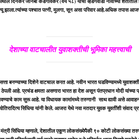
थील दिनकर जानबा कडगावकर (वय ५८) यांचा व्हडगेवाडी नावाच्या शेतातील वि
्यू झाला.त्यांच्या पश्चात पत्नी, मुलगा, सून असा परिवार आहे.अधिक तपास आ
देशाच्या वाटचालीत युवाशक्तीची भूमिका महत्त्वाची
त्ता बनण्याच्या दिशेने वाटचाल करत आहे. नवीन भारत घडविण्यामध्ये युवाशक्तीव
ेपली आहे. प्रचंड क्षमता असणारा भारत हा देश असून पंतप्रधान मोदी यांच्या प
नवण्याचे काम सुरू आहे. या विधायक कामांमध्ये तरुणानी साथ द्यावी असे आवाह
्योतिरादित्य सिंधिया यांनी केले. आजरा येथे नवा मतदार युवक युवतींशी संवाद प्
 मंत्री सिंधिया म्हणाले, देशातील एकूण लोकसंख्येपैकी ९० कोटी लोकसंख्या तर