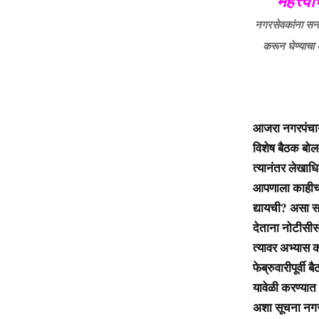
महत्त्
न
गरसेवकांना सन
करून घेण्याचा
आजरा नगरपंचाय
विशेष बैठक बोल
त्यानंतर लेखाध
आपणाला काहीच 
द्यायची? असा स
देताना नोटीसीस
त्यावर अभ्यास 
फेब्रुवारीपूर्व
यावेळी करण्यात
अशा सूचना नगर