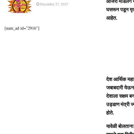
आजरा मडिलगे ये
December 27, 2025
घसरून पडून मृत
आहेत.
[uam_ad id=”2916″]
देश आर्थिक महास
जबाबदारी येऊन ठ
देशाला सक्षम ब
उड्डाण मंत्री ज
होते.
यावेळी बोलताना