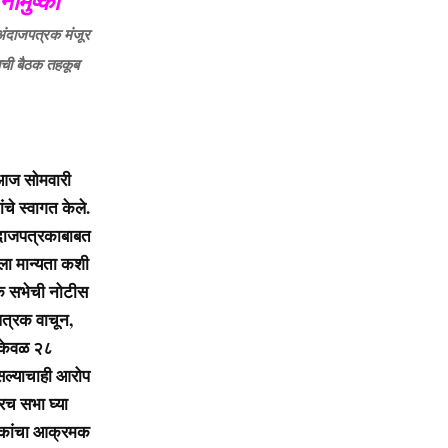
ामुष्की
अंदाजपत्रक मंजूर
ाची बैठक तहकूब
 आज सोमवारी
चे स्वागत केले.
अंदाजपत्रकाबाबत
ा मान्यता कशी
िक सभेची नोटीस
पत्रक वाचून,
. केवळ २८
असल्याचाही आरोप
रच सभा घ्या
ेवकांचा आक्रमक