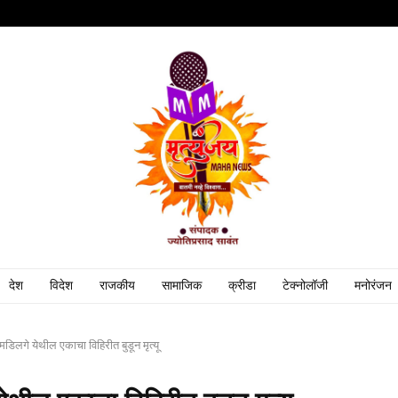
देश
विदेश
राजकीय
सामाजिक
क्रीडा
टेक्नोलॉजी
मनोरंजन
मडिलगे येथील एकाचा विहिरीत बुडून मृत्यू