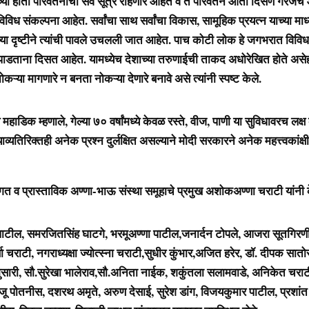
ीच्या हाती परिवर्तनाची सर्व सूत्रे राहणार आहेत व ते परिवर्तन आता दिसणे गरजेचे
विविध संकल्पना आहेत. सर्वांचा साथ सर्वांचा विकास, सामूहिक प्रयत्न याच्या माध
ा दृष्टीने त्यांची पावले उचलली जात आहेत. पाच कोटी लोक हे जगभरात विविध मह
पाडताना दिसत आहेत. यामध्येच देशाच्या तरुणाईची ताकद अधोरेखित होते असेही त
ोकऱ्या मागणारे न बनता नोकऱ्या देणारे बनावे असे त्यांनी स्पष्ट केले.
ाडिक म्हणाले, गेल्या ७० वर्षांमध्ये केवळ रस्ते, वीज, पाणी या सुविधावरच लक्ष 
व्यतिरिक्तही अनेक प्रश्न दुर्लक्षित असल्याने मोदी सरकारने अनेक महत्त्वकांक्
ागत व प्रास्ताविक अण्णा-भाऊ संस्था समूहाचे प्रमुख अशोकअण्णा चराटी यांनी 
पाटील, समरजितसिंह घाटगे, भरमूअण्णा पाटील,जनार्दन टोपले, आजरा सूतगिरणीच्
्णा चराटी, नगराध्यक्षा ज्योत्स्ना चराटी,सुधीर कुंभार,अजित हरेर, डॉ. दीपक सात
ुसारी, सौ.सुरेखा भालेराव,सौ.अनिता नाईक, शकुंतला सलामवाडे, अनिकेत चरा
ाजू पोतनीस, दशरथ अमृते, अरुण देसाई, सुरेश डांग, विजयकुमार पाटील, प्रशां