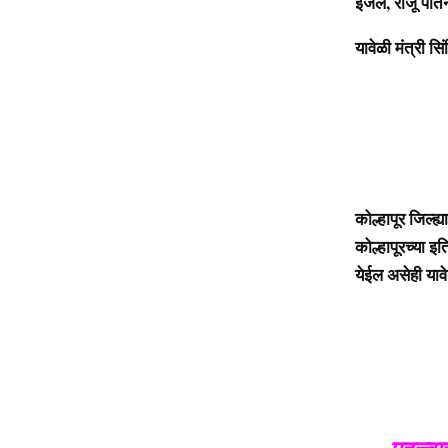
इंजल, राजू पोतन
यावेळी मंत्री स
कोल्हापूर जिल्
कोल्हापूरच्या 
येईल असेही यावेळी