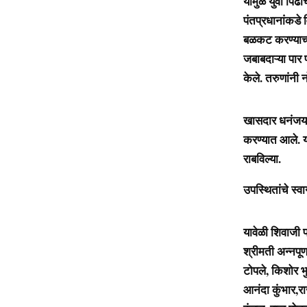
यामुळे युवा पिढ
पंतप्रधानांकडे 
बळकट करण्याच्य
जबाबदाऱ्या पार 
केले. तरुणांनी न
खासदार धनंजय मह
करण्यात आले. या
राबविल्या.
उपस्थितांचे स्व
यावेळी शिवाजी 
श्रीमती अन्नपूर
टोपले, किशोर भ
आनंदा कुंभार,र