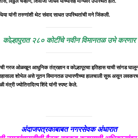
ीस, विठ्ठल चव्हाण, शिवाजी जाधव यांच्यासह मान्यवर उपस्थित होते.
िंधिया यांनी तरुणांशी थेट संवाद साधत उपस्थितांची मने जिंकली.
कोल्हापुरात २८० कोटींचे नवीन विमानतळ उभे करणार
ह्याची गरज ओळखून आधुनिक तंत्रज्ञान व कोल्हापूरचा इतिहास याची सांगड घा
इतिहासाला शोभेल असे नूतन विमानतळ उभारणीच्या हालचाली सुरू असून लवकरच ते
 मंत्री ज्योतिरादित्य शिंदे यांनी स्पष्ट केले.
अंदाजपत्रकाबाबत नगरसेवक अंधारात