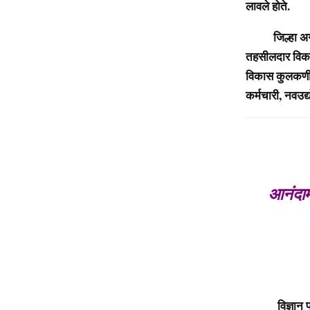
लावले होते.
जिल्हा अग्रणी
तहसीलदार विकास
विकास कुलकणीं, 
कर्मचारी, नवउद
आनंदाम
आजरा: 
विज्ञान प्रगत