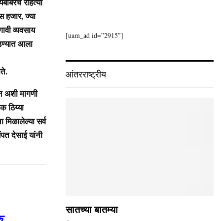
यबोबरच राहत्या
ास हजार, ज्या
 गावी व्यवसाय
[uam_ad id=”2915″]
ढण्यात आला
ते.
आंतरराष्ट्रीय
त अशी मागणी
ेक ठिय्या
ा मिळालेल्या सर्व
ंपत देसाई यांनी
सातच्या बातम्या
क