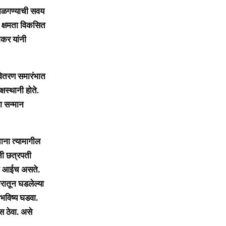
बाळगण्याची सवय
 क्षमता विकसित
कर यांनी
वितरण समारंभात
षस्थानी होते.
ा सन्मान
ना त्यामागील
ंनी छत्रपती
क्त आईच असते.
रातून घडलेल्या
 भविष्य घडवा.
स ठेवा. असे