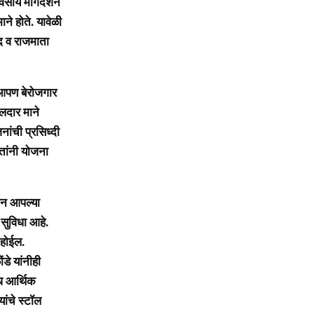
ाय मार्गदर्शन
ाने होते. यावेळी
ंद व राजमाता
 आपण बेरोजगार
लदार माने
नांची प्रसिध्दी
ितांनी योजना
ान आपल्या
सुविधा आहे.
 होईल.
डे यांनीही
विध आर्थिक
यांचे स्टॉल