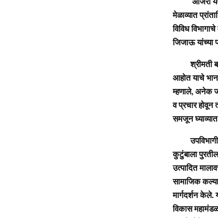
आजरा येथील मध
मेळाव्यात प्रांत
विविध विभागाचे 
जिजाऊ यांच्या प
श्रीमती बारवे 
आहोत याचे भान 
म्हणाले, अनेक ज
व प्रचार होवून 
समजून घ्याव्यात
उपविभागीय कृष
कुटुंबाला पुरत
उत्पादित मालाव
सामाजिक कल्याण
मार्गदर्शन केले.
विकास महामंडळ, म