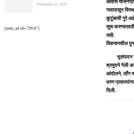
आवास योजनेप्रम
December 27, 2025
गावापासून विस्थ
कुटुंबाची गुरे आ
सुरू करण्यासा
[uam_ad id=”2916″]
आहे.
विकसनशील पुनर्व
भूसंपादन व पु
श्रमुदने गेली अ
आंदोलने, लॉंग मा
धरण प्रकल्पांना
दिली.