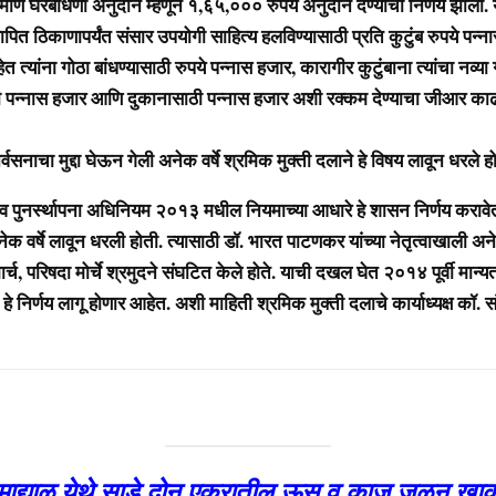
ाणे घरबांधणी अनुदान म्हणून १,६५,००० रुपये अनुदान देण्याचा निर्णय झाला. 
ापित ठिकाणापर्यंत संसार उपयोगी साहित्य हलविण्यासाठी प्रति कुटुंब रुपये पन्न
हेत त्यांना गोठा बांधण्यासाठी रुपये पन्नास हजार, कारागीर कुटुंबाना त्यांचा नव्या
ठी पन्नास हजार आणि दुकानासाठी पन्नास हजार अशी रक्कम देण्याचा जीआर का
सनाचा मुद्दा घेऊन गेली अनेक वर्षे श्रमिक मुक्ती दलाने हे विषय लावून धरले हो
नर्स्थापना अधिनियम २०१३ मधील नियमाच्या आधारे हे शासन निर्णय करावे
नेक वर्षे लावून धरली होती. त्यासाठी डॉ. भारत पाटणकर यांच्या नेतृत्वाखाली अन
र्च, परिषदा मोर्चे श्रमुदने संघटित केले होते. याची दखल घेत २०१४ पूर्वी मान्यत
 हे निर्णय लागू होणार आहेत. अशी माहिती श्रमिक मुक्ती दलाचे कार्याध्यक्ष कॉ. स
माद्याळ येथे साडे दोन एकरातील ऊस व काजू जळून खा