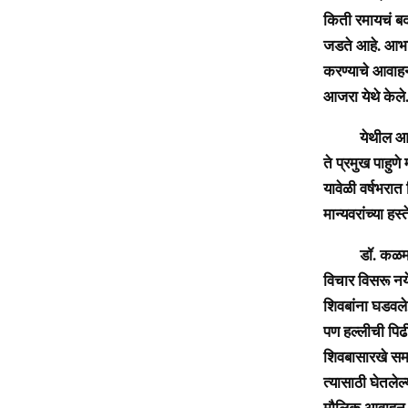
किती रमायचं बद
जडते आहे. आभास
करण्याचे आवा
आजरा येथे केले
येथील आजरा महा
ते प्रमुख पाहुण
यावेळी वर्षभरात
मान्यवरांच्या ह
डॉ. कळमकर म्ह
विचार विसरू नये
शिवबांना घडवले
पण हल्लीची पिढ
शिवबासारखे समर
त्यासाठी घेतलेल
मौलिक आवाहन अत