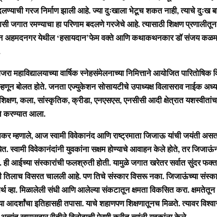
लण्याची गरज निर्माण झाली आहे. ज्या दुःखाला भेटूच शकत नाही, त्याचे दुःख 
ी जगात रमण्याचा हा परिणाम बदलणे गरजेचे आहे. त्यासाठी शिक्षण प्रणालीतून
हन अहमदनगर येथील ‘हसायदान’फेम वक्ते आणि कथाकथनकार डॉ संजय कळम
.
विद्यालयाच्या वार्षिक स्नेहसंमेलनाच्या निमित्ताने आयोजित पारितोषिक 
े म्हणून बोलत होते. जनता एज्युकेशन सोसायटीचे उपाध्यक्ष विलासराव नाईक अध्यक्
 शिक्षण, कला, सांस्कृतिक, क्रीडा, एनएसएस, एनसीसी आदी क्षेत्रात यशस्वीतांच
स्ते करण्यात आला.
णाले, आज स्वामी विवेकानंद आणि राष्ट्रमाता जिजाऊ यांची जयंती असता
त. स्वामी विवेकानंदांनी युवकांना सक्षम होण्याचे आवाहन केले होते, तर जिजाऊ
. ही आईच्या संस्कारांची फलश्रुती होती. यामुळे जगात खरेतर सर्वात सुंदर फ
ी तिलाच विसरत चालली आहे. पण तिचे संस्कार विसरू नका. जिजाऊंच्या संस्का
्थ व्हा. मिळालेली संधी आणि आलेल्या संकटातून क्षमता विकसित करा. क्षमतेतून
्या आदर्शांचा इतिहासही तपासा. याचे शहाणपण शिक्षणातूनच मिळते. त्यावर विश्वा
्यंत खुमासदार रीतीने विनोदाची पेरणी करीत त्यांनी युवकांना केले.