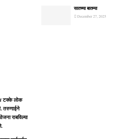
सातच्या बातम्या
December 27, 2025
४४ टक्के लोक
ी. तरुणाईने
योजना राबविल्या
े.