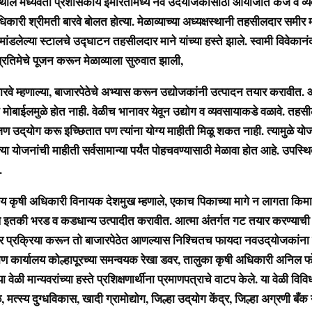
्यवर्ती प्रशासकीय इमारतीमध्ये नव उदयोजकांसाठी आयोजीत कर्ज व व्यवस
ाधिकारी श्रीमती बारवे बोलत होत्या. मेळाव्याच्या अध्यक्षस्थानी तहसीलदार समीर म
मांडलेल्या स्टालचे उ‌द्घाटन तहसीलदार माने यांच्या हस्ते झाले. स्वामी विवेकान
्रतिमेचे पूजन करून मेळाव्याला सुरुवात झाली,
म्हणाल्या, बाजारपेठेचे अभ्यास करून उद्योजकांनी उत्पादन तयार करावीत.
मोबाईलमुळे होत नाही. वेळीच भानावर येवून उद्योग व व्यवसायाकडे वळावे. तहसी
ण उद्‌योग करू इच्छितात पण त्यांना योग्य माहीती मिळू शकत नाही. त्यामुळे योज
त्या योजनांची माहीती सर्वसामान्या पर्यंत पोहचवण्यासाठी मेळावा होत आहे. उपस्थ
.
ी अधिकारी विनायक देशमुख म्हणाले, एकाच पिकाच्या मागे न लागता किम
ील इतकी भरड व कडधान्य उत्पादीत करावीत. आत्मा अंतर्गत गट तयार करण्याची 
र प्रक्रिया करून तो बाजारपेठेत आणल्यास निश्चितच फायदा नवउद्‌योजकांना
 कार्यालय कोल्हापूरच्या समन्वयक रेखा डवर, तालुका कृषी अधिकारी अनिल फों
 या वेळी मान्यवरांच्या हस्ते प्रशिक्षणार्थीना प्रमाणपत्राचे वाटप केले. या वेळी वि
त्स्य दुग्धविकास, खादी ग्रामोद्योग, जिल्हा उद्‌योग केंद्र, जिल्हा अग्रणी बँक 