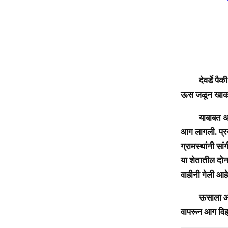
आजरा : 
देवर्डे पैकी मा
ऊस जळून खाक झा
याबाबत अधिक मा
आग लागली. प्रस
ग्रामस्थांनी सां
या शेतातील दोन
वाहीनी गेली आहे
ऊसाला आग लागल्
वापरून आग वि