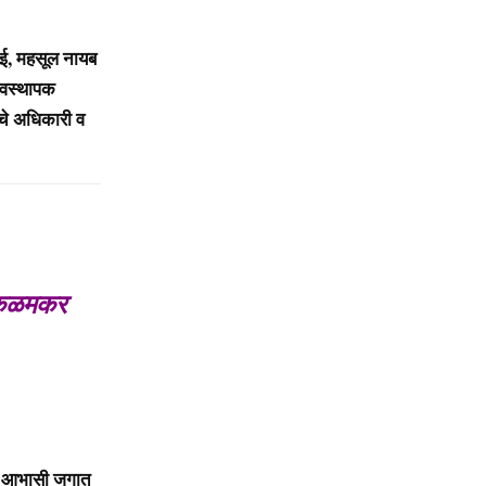
ई, महसूल नायब
्यवस्थापक
ाचे अधिकारी व
य कळमकर
े. आभासी जगात