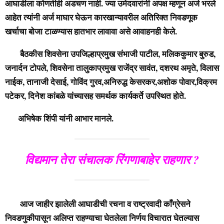
आघाडीला कोणतीही अडचण नाही. ज्या उमेदवारांनी अपक्ष म्हणून अर्ज भरले
आहेत त्यांनी अर्ज माघार घेऊन कारखान्यावरील अतिरिक्त निवडणूक
खर्चाचा बोजा टाळण्यास हातभार लावावा असे आवाहनही केले.
बैठकीस शिवसेना उपजिल्हाप्रमुख संभाजी पाटील, मलिककुमार बुरुड,
जनार्दन टोपले, शिवसेना तालुकाप्रमुख राजेंद्र सावंत, दशरथ अमृते, विलास
नाईक, तानाजी देसाई, गोविंद गुरव,अनिरुद्ध केसरकर,अशोक पोवार,विक्रम
पटेकर, दिनेश कांबळे यांच्यासह समर्थक कार्यकर्ते उपस्थित होते.
अभिषेक शिंपी यांनी आभार मानले.
विद्यमान तेरा संचालक रिंगणाबाहेर राहणार ?
आज जाहीर झालेली आघाडीची रचना व राष्ट्रवादी काँग्रेसने
निवडणुकीपासून अलिप्त राहण्याचा घेतलेला निर्णय विचारात घेतल्यास