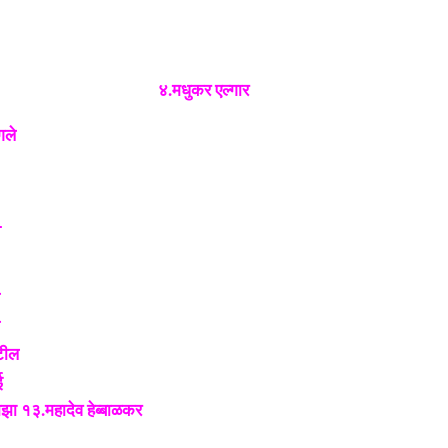
ानदेव पोवार
४.मधुकर एल्गार
गले
-
टील
ई
ोझा १३.महादेव हेब्बाळकर