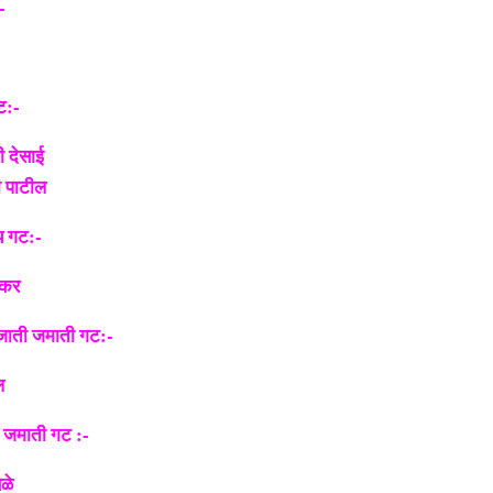
-
ट:-
ी देसाई
ी पाटील
य गट:-
ेकर
 जाती जमाती गट:-
ल
 जमाती गट :-
ळे