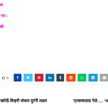
ाळ
 गट:-
बळे
0
रेदी-विक्री संघात दुरंगी लढत
प्रकाशदादा गेले…. ‘अर