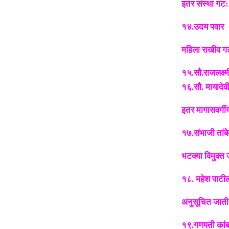
इतर संस्था गट:
१४.उदय पवार
महिला राखीव ग
१५.सौ.राजलक्ष्म
१६.सौ. मायादेव
इतर मागासवर्गी
१७.संभाजी तांब
भटक्या विमुक्त
१८. महेश पाटी
अनुसूचित जाती
१९.गणपती कांब