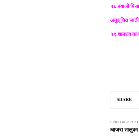
१८.बयाजी मिस
अनुसूचित जाती
१९.शामराव कां
SHARE
PREVIOUS POST
आजरा तालुका ख