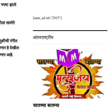
स्पष्ट झाले
[uam_ad id=”2915″]
ीला सामोरे
आंतरराष्ट्रीय
ुकीची रंगीत
णार हे देखील
ळणार आहे.
सातच्या बातम्या