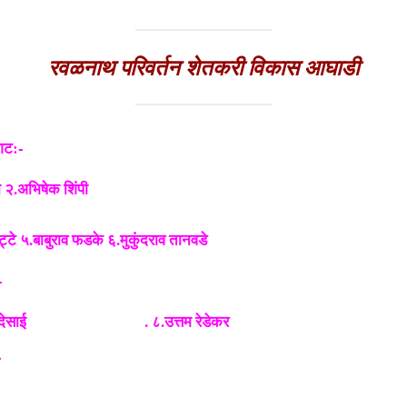
रवळनाथ परिवर्तन शेतकरी विकास आघाडी
गट:-
२.अभिषेक शिंपी
्टे ५.बाबुराव फडके ६.मुकुंदराव तानवडे
-
ंद्रजीत देसाई .
८.उत्तम रेडेकर