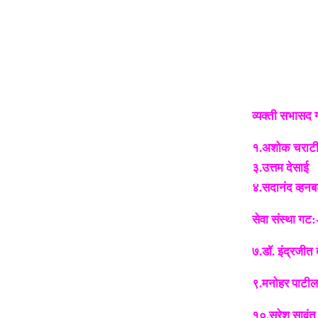
व्यक्ती सभासद 
१.अशोक चराटी 
३.उत्तम देसाई
४.सदानंद व्हनबट
सेवा संस्था गट:
७.डॉ. इ
९.मनोहर पाटील
१०.सुरेश सावंत