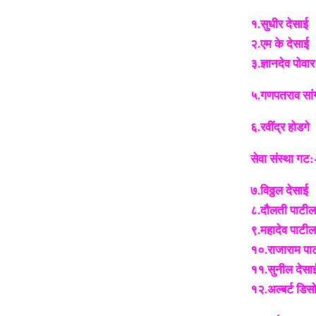
१.सुधीर देसाई
२.एम के देसाई
३.ज्ञ
५.गणपतराव सां
६.रवींद्र होडगे
सेवा संस्था गट:
७.विठ्ठल देसाई
८.दौलती पाटील
९.महादेव पाटील
१०.राजाराम पा
११.सुनील देसा
१२.अल्बर्ट डिस