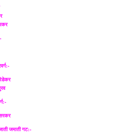
ार
सरकर
-
वर्ग:-
रेडेकर
ुरव
्ग:-
ेसरकर
 जाती जमाती गट:-