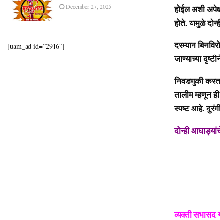
December 27, 2025
होईल अशी अपेक्
होते. यामुळे दो
दरम्यान बिनविरो
[uam_ad id=”2916″]
जाण्याच्या दृष्टी
निवडणुकी करता 
तालीम म्हणून ह
स्पष्ट आहे. दु
दोन्ही आघाड्यां
व्यक्ती सभासद 