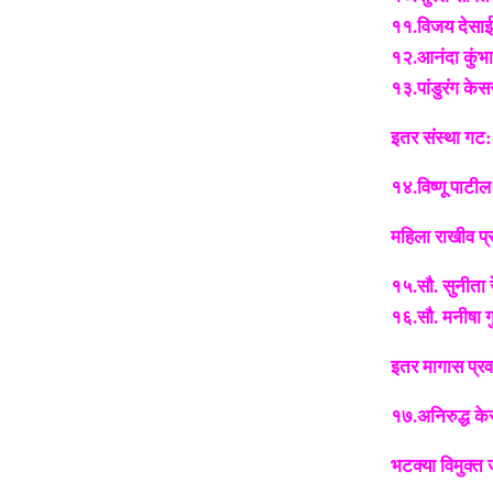
११.विजय देसाई
१२.आनंदा कुंभ
१३.पांडुरंग के
इतर संस्था गट:
१४.विष्णू पाटील
महिला राखीव प्र
१५.सौ. सुनीता 
१६.सौ. मनीषा ग
इतर मागास प्रवर
१७.अनिरुद्ध क
भटक्या विमुक्त