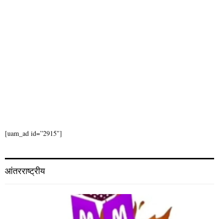
[uam_ad id=”2915″]
आंतरराष्ट्रीय