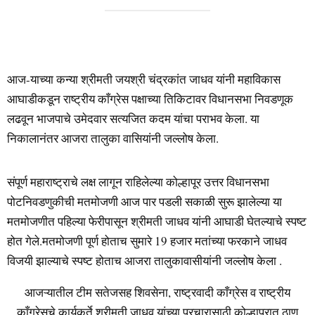
आज-याच्या कन्या श्रीमती जयश्री चंद्रकांत जाधव यांनी महाविकास
आघाडीकडून राष्ट्रीय काँग्रेस पक्षाच्या तिकिटावर विधानसभा निवडणूक
लढवून भाजपाचे उमेदवार सत्यजित कदम यांचा पराभव केला. या
निकालानंतर आजरा तालुका वासियांनी जल्लोष केला.
संपूर्ण महाराष्ट्राचे लक्ष लागून राहिलेल्या कोल्हापूर उत्तर विधानसभा
पोटनिवडणुकीची मतमोजणी आज पार पडली सकाळी सुरू झालेल्या या
मतमोजणीत पहिल्या फेरीपासून श्रीमती जाधव यांनी आघाडी घेतल्याचे स्पष्ट
होत गेले.मतमोजणी पूर्ण होताच सुमारे 19 हजार मतांच्या फरकाने जाधव
विजयी झाल्याचे स्पष्ट होताच आजरा तालुकावासीयांनी जल्लोष केला .
आजऱ्यातील टीम सतेजसह शिवसेना, राष्ट्रवादी काँग्रेस व राष्ट्रीय
काँग्रेसचे कार्यकर्ते श्रीमती जाधव यांच्या प्रचारासाठी कोल्हापुरात ठाण