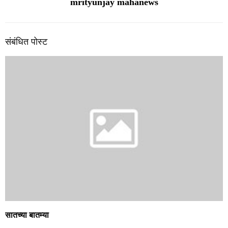
mrityunjay mahanews
संबंधित पोस्ट
सातच्या बातम्या