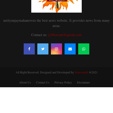
mrityunjaymahanewsis the best news website. It provides news from many
areas.
Contact us:
jy88savant@gmail.com
All Right Reserved. Designed and Developed by
Newsreach
@2021
About Us
Contact Us
Privacy Policy
Disclaimer