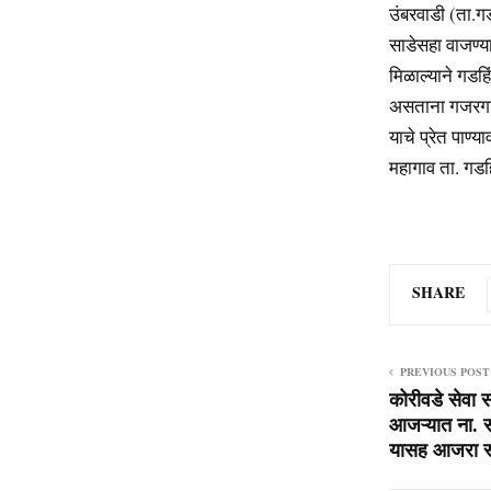
उंबरवाडी (ता.ग
साडेसहा वाजण्य
मिळाल्याने गडहि
असताना गजरगाव
याचे प्रेत पाण्
महागाव ता. गडह
SHARE
PREVIOUS POST
कोरीवडे सेवा
आजऱ्यात ना. स
यासह आजरा स्