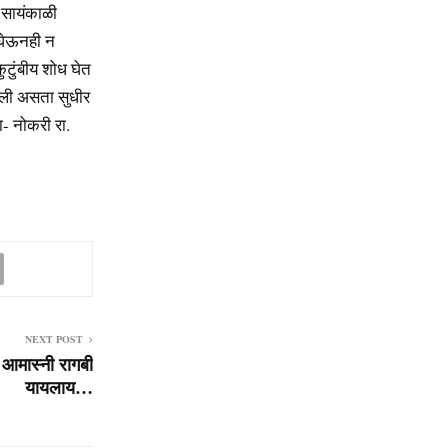
 सायंकाळी
 घेऊनही न
कुटुंबीय शोध घेत
ेली असता सुधीर
ा- नोकरी रा.
NEXT POST
मास्नी रागबी
यायलाय…