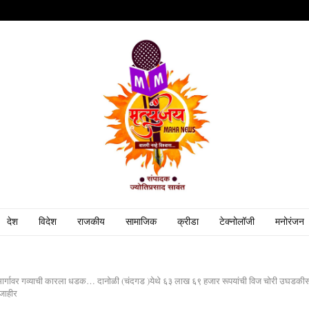
देश
विदेश
राजकीय
सामाजिक
क्रीडा
टेक्नोलॉजी
मनोरंजन
ार्गावर गव्याची कारला धडक… दानोळी (चंदगड )येथे ६३ लाख ६९ हजार रूपयांची विज चोरी उघडकीस
जाहीर