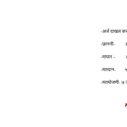
-अर्ज दाखल करणे
-छाननी- ६ ड
-माघार – ७ त
-मतदान- ५ ज
-मतमोजणी-
७ ज
ग