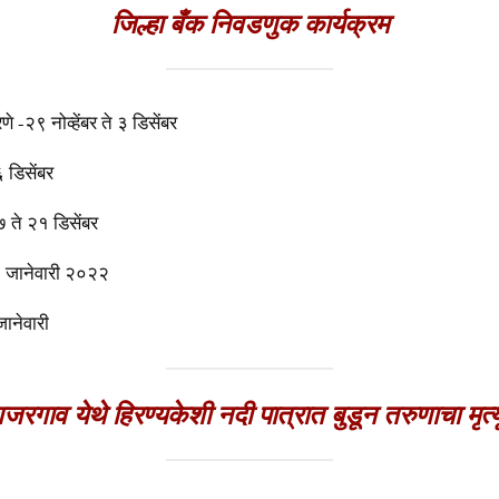
जिल्हा बँक निवडणुक कार्यक्रम
 -२९ नोव्हेंबर ते ३ डिसेंबर
िसेंबर
े २१ डिसेंबर
ानेवारी २०२२
ानेवारी
जरगाव येथे हिरण्यकेशी नदी पात्रात बुडून तरुणाचा मृत्य