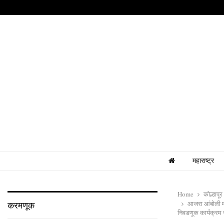
महाराष्ट्र
Home
कोल्हापूर
आजरा आंबोली म
करमणूक
निवडणूक कार्यक्रम 