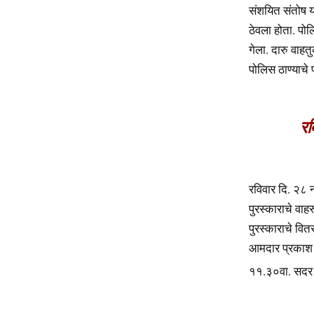
संशयित संतोष य
ठेवला होता. पो
गेला. दारु वाह
पोलिस ठाण्याचे 
रव
रविवार दि. २८ न
पुरस्काराचे वाह
पुरस्काराचे वि
आमदार प्रकाश 
११.३०वा. सदर क