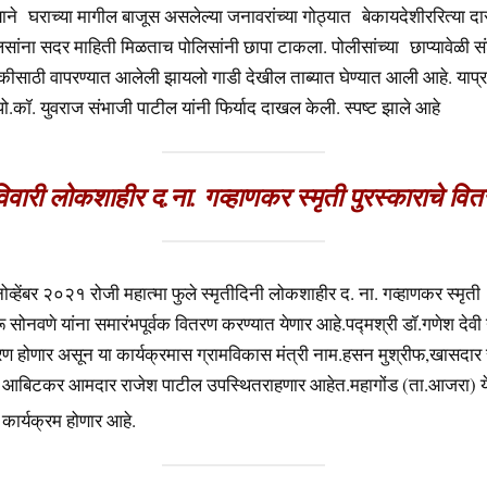
ाने घराच्या मागील बाजूस असलेल्या जनावरांच्या गोठ्यात बेकायदेशीररित्या द
लिसांना सदर माहिती मिळताच पोलिसांनी छापा टाकला. पोलीसांच्या छाप्यावेळी 
तुकीसाठी वापरण्यात आलेली झायलो गाडी देखील ताब्यात घेण्यात आली आहे. याप
पो.कॉ. युवराज संभाजी पाटील यांनी फिर्याद दाखल केली. स्पष्ट झाले आहे
िवारी लोकशाहीर द.ना. गव्हाणकर स्मृती पुरस्काराचे वि
ोव्हेंबर २०२१ रोजी महात्मा फुले स्मृतीदिनी लोकशाहीर द. ना. गव्हाणकर स्मृती
रू सोनवणे यांना समारंभपूर्वक वितरण करण्यात येणार आहे.पद्मश्री डॉ.गणेश देवी य
तरण होणार असून या कार्यक्रमास ग्रामविकास मंत्री नाम.हसन मुश्रीफ,खासदा
आबिटकर आमदार राजेश पाटील उपस्थितराहणार आहेत.महागोंड (ता.आजरा) य
ार्यक्रम होणार आहे.