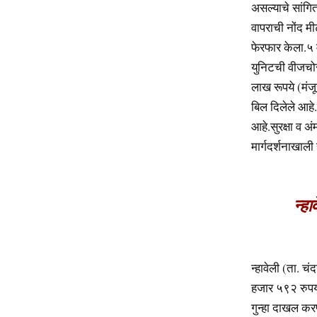
असल्याचे सांगि
वापराची नोंद मी
फेरफार केला.५
युनिटची वीजचो
लाख रूपये (मंज
बिल दिलेले आहे.
आहे.सुरक्षा व अ
मार्गदर्शनाखाल
न्ह
न्हावेली (ता. 
हजार ५९२ रुपयां
गुन्हा दाखल कर