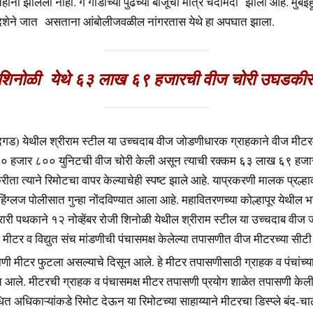
नी झालेली नाही. ग गाडीच्या पुढच्या बाजूचा मात्र चेंदामेंदा झाला आहे. मुंबईहून 
 दिशेने जात असताना आंबोलीजवळील नांगरतास येथे हा अपघात झाला.
शिनोळी येथे ६३ लाख ६९ हजारची वीज चोरी उघडकी
दगड) येथील श्रीराम स्टील या उच्चदाब वीज जोडणीधारक ग्राहकाने वीज मीटरम
 हजार ८०० युनिटची वीज चोरी केली असून त्याची रक्कम ६३ लाख ६९ हजा
ीता त्याने रिमोटचा वापर केल्याचेही स्पष्ट झाले आहे. याप्रकरणी मालक प्रल्ह
गडहिंग्लज पोलीसात गुन्हा नोंदविण्यात आला आहे. महावितरणच्या कोल्हापूर येथील 
ारी पथकाने १२ नोव्हेंबर रोजी शिनोळी येथील श्रीराम स्टील या उच्चदाब वी
 मीटर व विद्युत संच मांडणीची पंचासमक्ष केलेल्या तपासणीत वीज मीटरच्या सीटी
ाणी मीटर फुटला असल्याचे दिसून आले.
हे मीटर तपासणीसाठी ग्राहक व पंचांच्या स
 आले. मीटरची ग्राहक व पंचासमक्ष मीटर तपासणी प्रयोग शाळेत तपासणी केली
धित अधिकाऱ्यांकडे रिमोट देऊन या रिमोटच्या साहाय्याने मीटरचा डिस्प्ले बंद-च