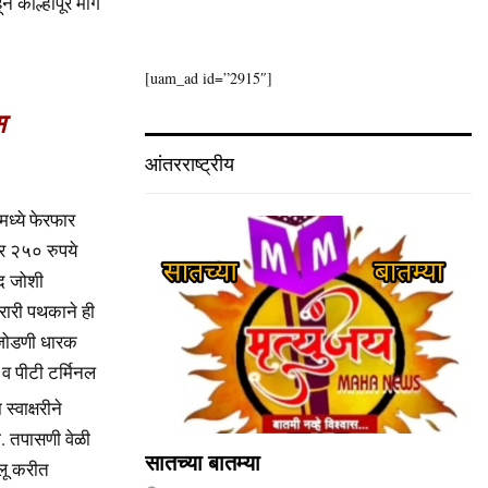
कोल्हापूर मार्गे
[uam_ad id=”2915″]
स
आंतरराष्ट्रीय
ध्ये फेरफार
र २५० रुपये
ाद जोशी
भरारी पथकाने ही
ज जोडणी धारक
 व पीटी टर्मिनल
्वाक्षरीने
. तपासणी वेळी
सातच्या बातम्या
ालू करीत