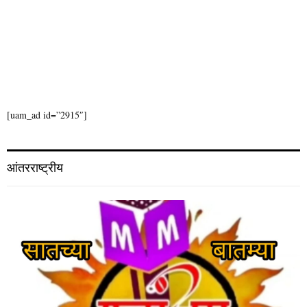
[uam_ad id=”2915″]
आंतरराष्ट्रीय