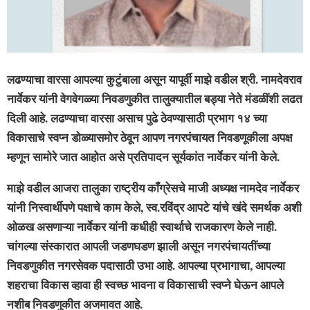
लढण्याचा वारसा आपल्या कुटुंबाला असून यापूर्वी माझे वडील श्री. नामदेवराव
नार्वेकर यांनी वेगवेगळ्या निवडणुकीत तालुक्यातील बड्या नेते मंडळींशी लढत
दिली आहे. लढण्याचा वारसा असाच पुढे ठेवण्यासाठी प्रभाग १४ च्या
विकासाचे स्वप्न डोळ्यासमोर ठेवून आपण नगरपंचायत निवडणूकीला अपक्ष
म्हणून सामोरे जात आहोत असे प्रतिपादन सूर्यकांत नार्वेकर यांनी केले.
माझे वडील आजरा तालुका राष्ट्रीय कॉंग्रेसचे माजी अध्यक्ष नामदेव नार्वेकर
यांनी निस्वार्थीपणे पक्षाचे काम केले, स्व.रविंद्र आपटे यांचे खंदे समर्थक अशी
ओळख असणाऱ्या नार्वेकर यांनी कधीही स्वार्थाचे राजकारण केले नाही.
चांगल्या संस्कारात आपली जडणघडण झाली असून नगरपंचायतींच्या
निवडणुकीत नगरसेवक पदासाठी उभा आहे. आपल्या प्रभागाचा, आपल्या
शहराचा विकास व्हावा ही स्वच्छ भावना व विकासाची स्वप्ने घेऊन आपले
नशीब निवडणुकीत अजमावत आहे.