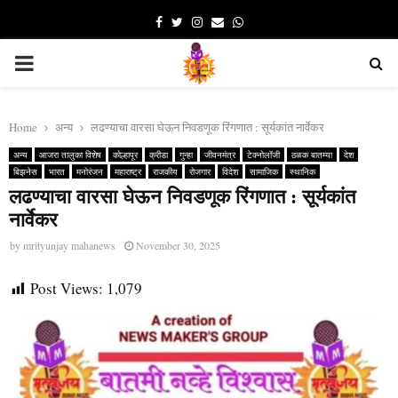
Facebook
Twitter
Instagram
Email
Whatsapp
PRIMARY
MENU
Home
अन्य
लढण्याचा वारसा घेऊन निवडणूक रिंगणात : सूर्यकांत नार्वेकर
अन्य
आजरा तालुका विशेष
कोल्हापूर
क्रीडा
गुन्हा
जीवनमंत्र
टेक्नोलॉजी
ठळक बातम्या
देश
बिझनेस
भारत
मनोरंजन
महाराष्ट्र
राजकीय
रोजगार
विदेश
सामाजिक
स्थानिक
लढण्याचा वारसा घेऊन निवडणूक रिंगणात : सूर्यकांत
नार्वेकर
by
mrityunjay mahanews
November 30, 2025
Post Views:
1,079