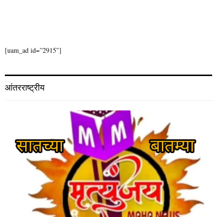
[uam_ad id=”2915″]
आंतरराष्ट्रीय