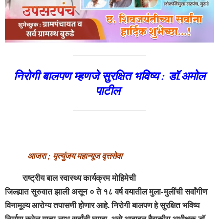
निरोगी बालपण म्हणजे सुरक्षित भविष्य : डॉ.अमोल
पाटील
आजरा ; मृत्युंजय महान्यूज वृत्तसेवा
राष्ट्रीय बाल स्वास्थ्य कार्यक्रम मोहिमेची
जिल्ह्यात सुरुवात झाली असून ० ते १८ वर्ष वयातील मुला-मुलींची सर्वांगीण
विनामूल्य आरोग्य तपासणी होणार आहे. निरोगी बालपण हे सुरक्षित भविष्य
निर्माण करेल याचा लाभ सर्वांनी घ्यावा, असे आवाहन वैद्यकीय अधीक्षक डॉ.