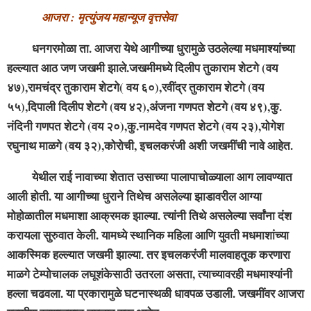
आजरा : मृत्युंजय महान्यूज वृत्तसेवा
धनगरमोळा ता. आजरा येथे आगीच्या धुरामुळे उठलेल्या मधमाश्यांच्या
हल्ल्यात आठ जण जखमी झाले.जखमीमध्ये दिलीप तुकाराम शेटगे (वय
४७),रामचंद्र तुकाराम शेटगे( वय ६०),रवींद्र तुकाराम शेटगे (वय
५५),दिपाली दिलीप शेटगे (वय ४२),अंजना गणपत शेटगे (वय ४९),कु.
नंदिनी गणपत शेटगे (वय २०),कु.नामदेव गणपत शेटगे (वय २३),योगेश
रघुनाथ माळगे (वय ३२),कोरोची, इचलकरंजी अशी जखमींची नावे आहेत.
येथील राई नावाच्या शेतात उसाच्या पालापाचोळ्याला आग लावण्यात
आली होती. या आगीच्या धुराने तिथेच असलेल्या झाडावरील आग्या
मोहोळातील मधमाशा आक्रमक झाल्या. त्यांनी तिथे असलेल्या सर्वांना दंश
करायला सुरुवात केली. यामध्ये स्थानिक महिला आणि युवती मधमाशांच्या
आकस्मिक हल्ल्यात जखमी झाल्या. तर इचलकरंजी मालवाहतूक करणारा
माळगे टेम्पोचालक लघूशंकेसाठी उतरला असता, त्याच्यावरही मधमाश्यांनी
हल्ला चढवला. या प्रकारामुळे घटनास्थळी धावपळ उडाली. जखमींवर आजरा