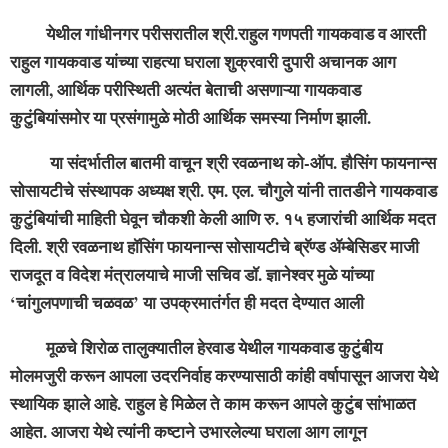
येथील गांधीनगर परीसरातील श्री.राहुल गणपती गायकवाड व आरती
राहुल गायकवाड यांच्या राहत्या घराला शुक्रवारी दुपारी अचानक आग
लागली, आर्थिक परीस्थिती अत्यंत बेताची असणाऱ्या गायकवाड
कुटुंबियांसमोर या प्रसंगामुळे मोठी आर्थिक समस्या निर्माण झाली.
या संदर्भातील बातमी वाचून श्री रवळनाथ को-ऑप. हौसिंग फायनान्स
सोसायटीचे संस्थापक अध्यक्ष श्री. एम. एल. चौगुले यांनी तातडीने गायकवाड
कुटुंबियांची माहिती घेवून चौकशी केली आणि रु. १५ हजारांची आर्थिक मदत
दिली. श्री रवळनाथ हॉसिंग फायनान्स सोसायटीचे ब्रॅण्ड ॲम्बेसिडर माजी
राजदूत व विदेश मंत्रालयाचे माजी सचिव डॉ. ज्ञानेश्वर मुळे यांच्या
‘चांगुलपणाची चळवळ’ या उपक्रमातंर्गत ही मदत देण्यात आली
मूळचे शिरोळ तालुक्यातील हेरवाड येथील गायकवाड कुटुंबीय
मोलमजुरी करून आपला उदरनिर्वाह करण्यासाठी कांही वर्षापासून आजरा येथे
स्थायिक झाले आहे. राहुल हे मिळेल ते काम करून आपले कुटुंब सांभाळत
आहेत. आजरा येथे त्यांनी कष्टाने उभारलेल्या घराला आग लागून