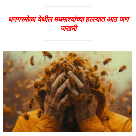
धनगरमोळा येथील मधमाश्यांच्या हल्ल्यात आठ जण
जखमी