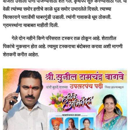
वाजता उसाला पाणी पाजण्यासाठी शेत गेले. कृषीपंप सुरु करण्यासाठी गेले. या
वेळी त्यांच्या समोर हत्तीचे काळे धुड समोर उभारलेले दिसले. त्याच्या
चित्काराने पताडेंची घाबरगुंडी उडाली. त्यांनी गावाकडे धूम ठोकली.
ग्रामस्थांना याबाबत माहीती दिली.
गेले दोन महीने किणे परिसरात टस्कर तळ ठोकून आहे. शेतातील
पिकांचे नुकसान होत आहे. त्यामुव टस्कराचा बंदोबस्त करावा अशी मागणी
शेतकरी करीत आहेत.