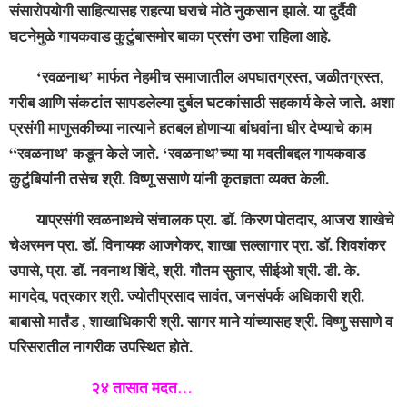
संसारोपयोगी साहित्यासह राहत्या घराचे मोठे नुकसान झाले. या दुर्दैवी
घटनेमुळे गायकवाड कुटुंबासमोर बाका प्रसंग उभा राहिला आहे.
‘रवळनाथ’ मार्फत नेहमीच समाजातील अपघातग्रस्त, जळीतग्रस्त,
गरीब आणि संकटांत सापडलेल्या दुर्बल घटकांसाठी सहकार्य केले जाते. अशा
प्रसंगी माणुसकीच्या नात्याने हतबल होणाऱ्या बांधवांना धीर देण्याचे काम
“रवळनाथ’ कडून केले जाते. ‘रवळनाथ’च्या या मदतीबद्दल गायकवाड
कुटुंबियांनी तसेच श्री. विष्णू ससाणे यांनी कृतज्ञता व्यक्त केली.
याप्रसंगी रवळनाथचे संचालक प्रा. डॉ. किरण पोतदार, आजरा शाखेचे
चेअरमन प्रा. डॉ. विनायक आजगेकर, शाखा सल्लागार प्रा. डॉ. शिवशंकर
उपासे, प्रा. डॉ. नवनाथ शिंदे, श्री. गौतम सुतार, सीईओ श्री. डी. के.
मागदेव, पत्रकार श्री. ज्योतीप्रसाद सावंत, जनसंपर्क अधिकारी श्री.
बाबासो मार्तंड , शाखाधिकारी श्री. सागर माने यांच्यासह श्री. विष्णु ससाणे व
परिसरातील नागरीक उपस्थित होते.
२४ तासात मदत…