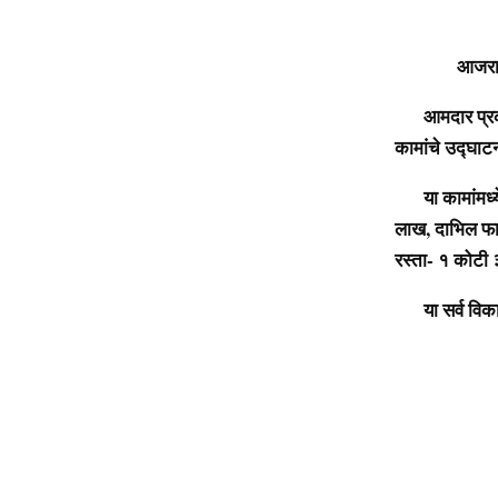
आजरा : मृत्यु
आमदार प्रकाश 
कामांचे उद्घाट
या कामांमध्ये
लाख, दाभिल फाटा
रस्ता- १ कोटी 
या सर्व विकास