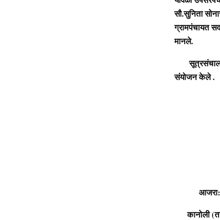
सौ.सुनिता सोनार
ग्रामपंचायत सद
मानले.
सूत्रसंचालन श्
संयोजन केले .
आजरा: मृत्युं
कानोली (ता. आजर