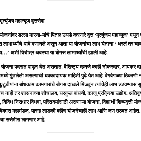
ंजय महान्यूज वृत्तसेवा
र डल्ला मारणा-यांचे पितळ उघडे करणारे वृत्त ‘मृत्युंजय महान्यूज’ मधून प्
स लाभार्थ्यांचे धाबे दणाणले असून आता या योजनांचा लाभ घेताना ‘ धरलं तर 
’ अशी विचीत्र अवस्था या बोगस लाभार्थ्यांची झाली आहे.
जना पदरात पाडून घेत असतात. वैशिष्ट्य म्हणजे काही नोकरदार, आयकर दात
य यामध्ये गुंतलेली असल्याची धक्कादायक माहिती पुढे येत आहे. वेगवेगळ्या ठिकाणी 
ुटुंबीयांना बांधकाम कामगारांचे बोगस दाखले मिळवून त्यांचेही लाभ उठवण्यास स
 नाही तर शासनाच्या शौचालय, घरकुल बांधणी, काजू प्रक्रिया उद्योग, अतिवृष
 विविध निराधार विधवा, परितक्यांसाठी असणाऱ्या योजना, विद्यार्थी शिष्यवृत्ती यो
 विकास महामंडळ, यासह लाडकी बहीण योजनेचाही लाभ आणि जण उठवत आहेत.
शीचा ससेमीरा लागणार आहे.