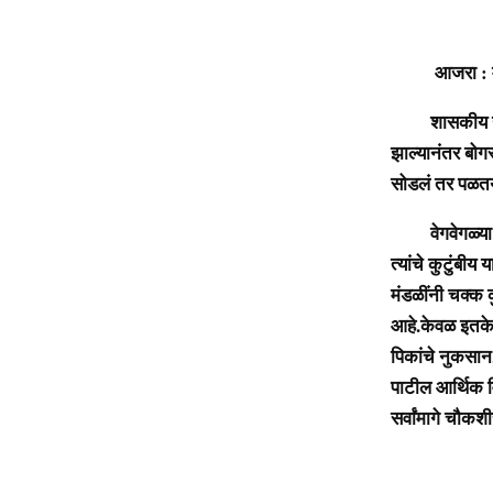
आजरा : मृत्यु
शासकीय योजनांव
झाल्यानंतर बोग
सोडलं तर पळतय…
वेगवेगळ्या यो
त्यांचे कुटुंबी
मंडळींनी चक्क क
आहे.केवळ इतकेच
पिकांचे नुकसान,
पाटील आर्थिक
सर्वांमागे चौक