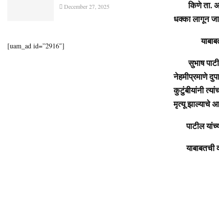
किणे ता. आजरा 
December 27, 2025
धक्का लागून जाग
याबाबत अध
[uam_ad id=”2916″]
सुभाष पाटील हे
नेहमीप्रमाणे दुप
कुटुंबीयांनी त्य
मृत्यू झाल्याचे
पाटील यांच्या 
याबाबतची वर्द