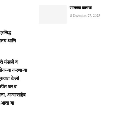
सातच्या बातम्या
December 27, 2025
रसिद्ध
चावतय आणि
े मंडळी व
नोकऱ्या करणाऱ्या
ुरुवात केली
्टीत घर व
जना, अण्णासाहेब
 आता या