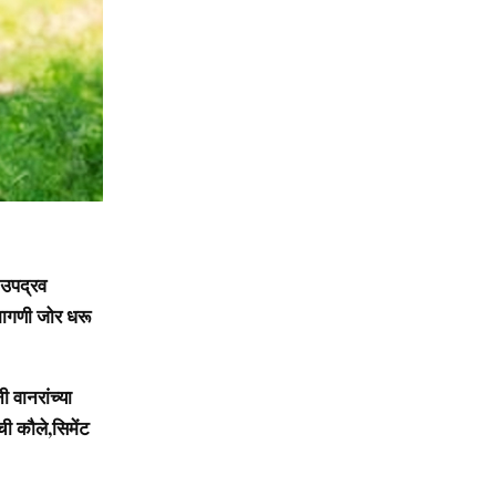
 उपद्रव
मागणी जोर धरू
 वानरांच्या
ी कौले,सिमेंट