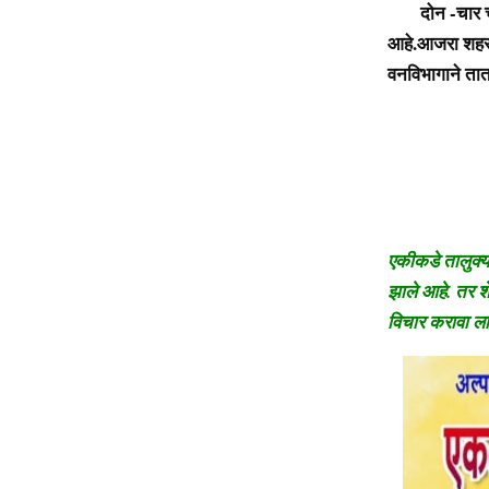
दोन -चार च्या 
आहे.
आजरा शहरास
वनविभागाने तात
एकीकडे तालुक्यात
झाले आहे. तर शे
विचार करावा ला