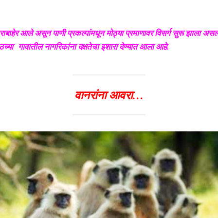
ात्राबाहेर आले असून पाणी प्रकल्पांमधून मोठ्या प्रमाणावर विसर्ग सुरू झाला असल
ठच्या गावातील नागरिकांना दक्षतेचा इशारा देण्यात आला आहे.
वानरांना आवरा…