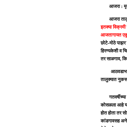
आजरा : मृत्युं
आजरा तालुक्य
इतक्या विक्रमी
आजतागायत एकू
छोटे-मोठे पाझर त
हिरण्यकेशी व चि
तर साळगाव, किटव
आठवडाभर सुरू
तालुक्यात नुकस
गतवर्षीच्या तुल
कोसळला आहे या
होत होता तर सोह
कांडगावसह अनेक