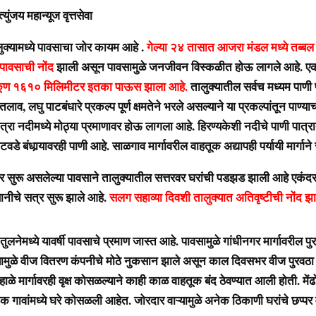
जय महान्यूज वृत्तसेवा
ामध्ये पावसाचा जोर कायम आहे .
गेल्या २४ तासात आजरा मंडल मध्ये तब्ब
 पावसाची नोंद
झाली असून पावसामुळे जनजीवन विस्कळीत होऊ लागले आहे. 
ण १६१० मिलिमीटर इतका पाऊस झाला आहे.
तालुक्यातील सर्वच मध्यम पाणी 
लाव, लघु पाटबंधारे प्रकल्प पूर्ण क्षमतेने भरले असल्याने या प्रकल्पांतून पाण्याच
त्रा नदीमध्ये मोठ्या प्रमाणावर होऊ लागला आहे. हिरण्यकेशी नदीचे पाणी पात्र
डे बंधार्‍यावरही पाणी आहे. साळगाव मार्गावरील वाहतूक अद्यापही पर्यायी मार्गाने 
 असलेल्या पावसाने तालुक्यातील सत्तरवर घरांची पडझड झाली आहे एकंद
ानीचे सत्र सुरू झाले आहे.
सलग सहाव्या दिवशी तालुक्यात अतिवृष्टीची नोंद झ
नेमध्ये यावर्षी पावसाचे प्रमाण जास्त आहे. पावसामुळे गांधीनगर मार्गावरील पुर
मुळे वीज वितरण कंपनीचे मोठे नुकसान झाले असून काल दिवसभर वीज पुरवठा व
ाळे मार्गावरही वृक्ष कोसळल्याने काही काळ वाहतूक बंद ठेवण्यात आली होती. में
 गावांमध्ये घरे कोसळली आहेत. जोरदार वाऱ्यामुळे अनेक ठिकाणी घरांचे छप्पर 