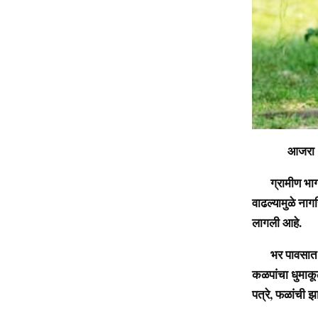
आजरा : मृत्यु
ग्रामीण भागासह
वाढल्यामुळे ना
लागली आहे.
भर पावसात वानर
कळपांचा धुमाकू
पत्रे, फळांची झ