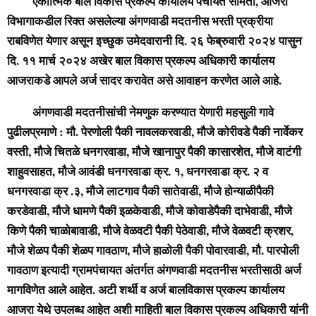
एकात्मिक बाल विकास प्रकल्प कार्यालय पंचायत समिती, आजरा
विभागाकडील रिक्त असलेल्या अंगणवाडी मदतनीस भरती प्रक्रीया
राबविणेत येणार असून इच्छुक उमेदवारानी दि. २६ फेब्रुवारी २०२४ पासुन
दि. ११ मार्च २०२४ अखेर बाल विकास प्रकल्प अधिकारी कार्यालय
आजराकडे आपले अर्ज सादर करावेत असे आवाहन करणेत आले आहे.
अंगणवाडी मदतनीसांची नेमणुक करण्यात येणारी महसुली गावे
पुढीलप्रमाणे : मौ. पेरणोली पैकी नावलकरवाडी, मौजे कोरीवडे पैकी नार्वेकर
वस्ती, मौजे चितळे धनगरवाडा, मौजे खानापुर पैकी कासारशेत, मौजे वाटंगी
शाहुवसाहत, मौजे आवंडी धनगरवाडा क्र. १, धनगरवाडा क्र. २ व
धनगरवाडा क्र .३, मौजे लाटगाव पैकी सातेवाडी, मौजे होन्याळीपैकी
करडेवाडी, मौजे धामणे पैकी इळकेवाडी, मौजे कोवाडेपैकी दाभेवाडी, मौजे
किणे पैकी चाळोबावाडी, मौजे वेळवटी पैकी पेठेवाडी, मौजे वेळवटी क्रशर,
मौजे शेळप पैकी शेळप गावठाण, मौजे हाळोली पैकी पोवारवाडी, मौ. पारपोली
गावठाण इत्यादी ग्रामपंचायत अंतर्गत अंगणवाडी मदतनीस भरतीसाठी अर्ज
मागविणेत आले आहेत. अटी शर्थी व अर्ज बालविकास प्रकल्प कार्यालय
आजरा येथे उपलब्ध आहेत अशी माहिती बाल विकास प्रकल्प अधिकारी यांनी