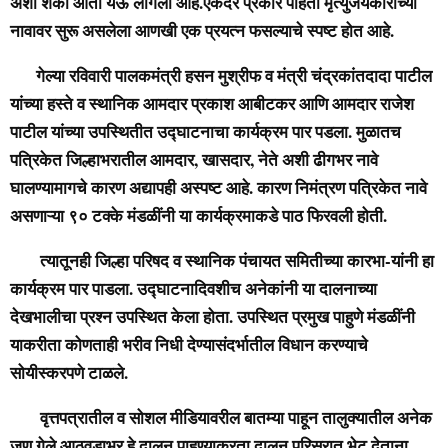
अशी शंका आता येऊ लागली आहे.एकंदर प्रकार पाहता मृत्युंजयकारांच्या
नावावर सुरू असलेला आणखी एक प्रयत्न फसल्याचे स्पष्ट होत आहे.
गेल्या रविवारी पालकमंत्री हसन मुश्रीफ व मंत्री चंद्रकांतदादा पाटील
यांच्या हस्ते व स्थानिक आमदार प्रकाश आबीटकर आणि आमदार राजेश
पाटील यांच्या उपस्थितीत उद्घाटनाचा कार्यक्रम पार पडला. मुळातच
पत्रिकेत जिल्हाभरातील आमदार, खासदार, नेते अशी ढीगभर नावे
घालण्यामागचे कारण अद्यापही अस्पष्ट आहे. कारण निमंत्रण पत्रिकेत नावे
असणाऱ्या ९० टक्के मंडळींनी या कार्यक्रमाकडे पाठ फिरवली होती.
त्यातूनही जिल्हा परिषद व स्थानिक पंचायत समितीच्या कारभा-यांनी हा
कार्यक्रम पार पाडला. उद्घाटनादिवशीच अनेकांनी या दालनाच्या
देखभालीचा प्रश्न उपस्थित केला होता. उपस्थित प्रमुख पाहुणे मंडळींनी
याकरीता कोणताही भरीव निधी देण्यासंदर्भातील विधान करण्याचे
सोयीस्करपणे टाळले.
वृत्तपत्रातील व सोशल मीडियावरील बातम्या पाहून तालुक्यातील अनेक
जण गेले आठवडाभर हे दालन पाहण्याकरता दालन परिसरात भेट देताना