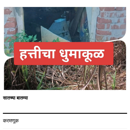
सातच्या बातम्या
करमणूक