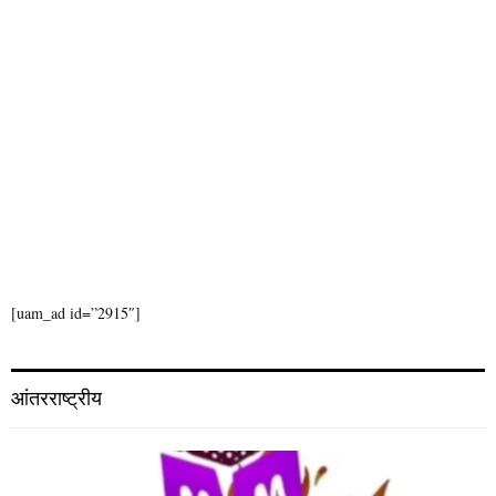
[uam_ad id=”2915″]
आंतरराष्ट्रीय