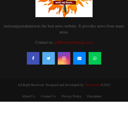
mrityunjaymahanewsis the best news website. It provides news from many
areas.
Contact us:
jy88savant@gmail.com
All Right Reserved. Designed and Developed by
Newsreach
@2021
About Us
Contact Us
Privacy Policy
Disclaimer