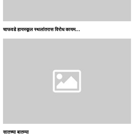
चाफवडे हायस्कूल स्थलांतरास विरोध कायम…
सातच्या बातम्या