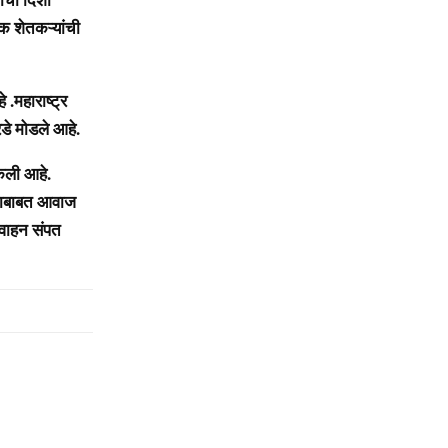
क शेतकऱ्यांची
े .
महाराष्ट्र
डे मोडले आहे.
ेली आहे.
याबाबत आवाज
आवाहन संपत