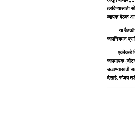
ठरविण्यासाठी स
व्यापक बैठक आ
या बैठकीला सर्
जलनियमन प्राधि
एकीकडे विजेचे
जलमापक (वॉटर 
उठवण्यासाठी सर
देसाई, संजय तर