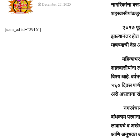
नागरिकांना बसण
December 27, 2025
शहरवासीयांकडून 
२०१७ पूर्वी ग
[uam_ad id=”2916″]
झाल्यानंतर होत
म्हणण्याची वेळ
महिन्याभरापूर्
शहरवासीयांना ल
विषय आहे. वर्ष
१६० दिवस पाणी 
असे असताना संपू
नगरपंचायतीच्य
बांधकाम परवाना 
लावायचे व अखे
आणि अनुभवत आ