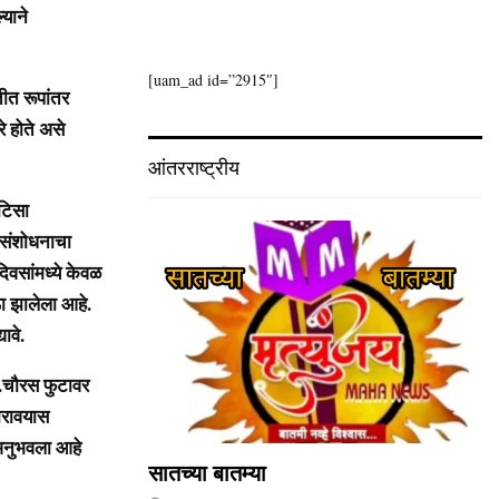
याने
[uam_ad id=”2915″]
त रूपांतर
े होते असे
आंतरराष्ट्रीय
ोटिसा
ा संशोधनाचा
िवसांमध्ये केवळ
ठा झालेला आहे.
ावे.
.चौरस फुटावर
मारावयास
अनुभवला आहे
सातच्या बातम्या