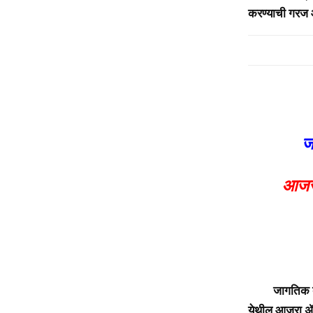
करण्याची गरज 
ज
आजरा
आजरा: 
जागतिक बँकेच्
येथील आजरा ॲग्