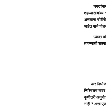
नगरपंचायतीच्य
शहरवासीयांच्य
असताना चोरीचे 
आहेत याचे गौड
एकंदर परिस्थि
तापण्याची शक्य
कर निर्धारण वि
निश्चितच यावर
कुणीतरी अनुमोद
नाही ? असा प्र