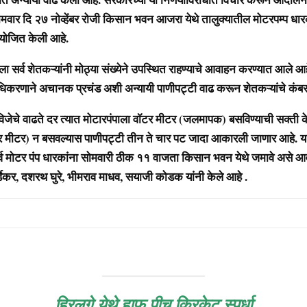
ोमवार दि २७ नोव्हेंबर रोजी किसान भवन आजरा येथे तालुक्यातील मोटरपम्प धार
योजित केली आहे.
व शेतकऱ्यांनी मोठ्या संख्येने उपस्थित राहण्याचे आवाहन करण्यात आले आह
करणाने अचानक प्रचंड अशी अन्यायी पाणीपट्टी वाढ करून शेतकऱ्यांचे कंबर
 वाढते दर त्यात मोटारपंपाला वॉटर मीटर (जलमापक) बसविण्याची सक्ती क
मीटर) न बसवल्यास पाणीपट्टी तीन ते चार पट जादा आकारली जाणार आहे. 
्व मोटर पंप धारकांना सोमवारी ठीक ११ वाजता किसान भवन येथे जमावे असे 
्डेकर, दशरथ घुरे, भीमराव माधव, सयाजी कोडक यांनी केले आहे .
हिरलगे येथे हाफ पीच क्रिकेट स्पर्धा