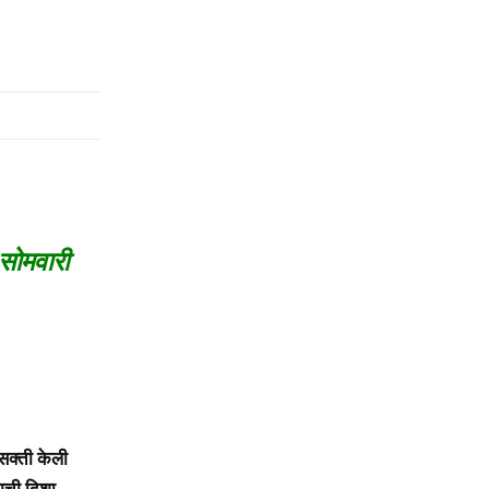
त सोमवारी
क्ती केली
ाची दिशा