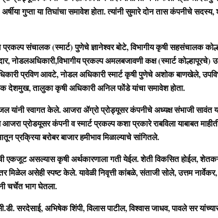
, अर्षीया गुप्ता या तिघांचा समावेश होता. त्यांनी सुमारे दोन तास कंपनीचे सदस्य,
्प संचालक (स्मार्ट) पुणेचे ज्ञानेश्वर बोटे, विभागीय कृषी सहसंचालक कोल्ह
र, नोडलअधिकारी,विभागीय प्रकल्प अमलबजावणी कक्ष (स्मार्ट कोल्हापूरचे) उ
िकारी प्रविण आवटे, नोडल अधिकारी स्मार्ट कृषी पुणेचे अशोक बाणखेले, उपवि
 देशमुख, तालुका कृषी अधिकारी अनिल फोंडे यांचा समावेश होता.
ंनी स्वागत केले. आजरा ॲग्रो प्रोड्यूसर कंपनीचे अध्यक्ष संभाजी सावंत या
ये आजरा प्रोडयूसर कंपनी व स्मार्ट प्रकल्प कशा प्रकारे राबविला याबाबत माहीत
मातून प्रक्रिया बरोबर बाजार हमीभाव मिळाल्याचे सांगितले.
कजूट असल्यास कृषी अर्थकारणाला गती येईल. शेती विकसित होईल, शेतकऱ्य
 मिळेल असेही स्पष्ट केले. यावेळी निवृत्ती कांबळे, संताजी सोले, उत्तम नार्वेकर,
ंनी चर्चेत भाग घेतला.
ी. सरदेसाई, अभिषेक शिंपी, विलास पाटील, विश्वास जाधव, पावले सर यांच्य