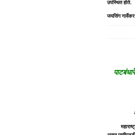
उपस्थित होते.
जयसिंग नार्वेकर
पाटबंधार
आजरा: प
महाराष्ट्राती
असून पाणीपट्टी