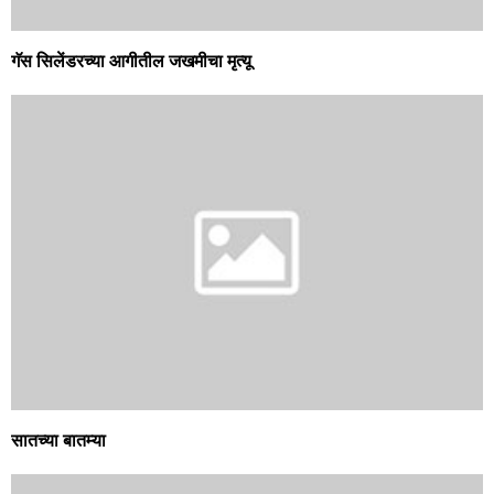
गॅस सिलेंडरच्या आगीतील जखमीचा मृत्यू
सातच्या बातम्या