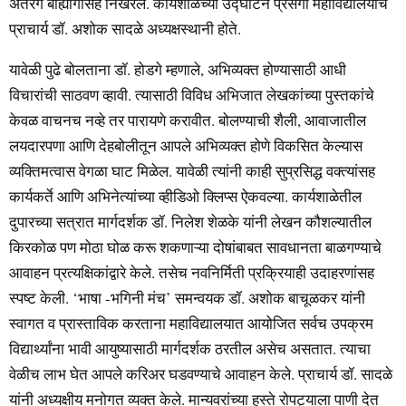
अंतरंग बाह्यांगासह निखरेल. कार्यशाळेच्या उद्घाटन प्रसंगी महाविद्यालयाचे
प्राचार्य डॉ. अशोक सादळे अध्यक्षस्थानी होते.
यावेळी पुढे बोलताना डॉ. होडगे म्हणाले, अभिव्यक्त होण्यासाठी आधी
विचारांची साठवण व्हावी. त्यासाठी विविध अभिजात लेखकांच्या पुस्तकांचे
केवळ वाचनच नव्हे तर पारायणे करावीत. बोलण्याची शैली, आवाजातील
लयदारपणा आणि देहबोलीतून आपले अभिव्यक्त होणे विकसित केल्यास
व्यक्तिमत्वास वेगळा घाट मिळेल. यावेळी त्यांनी काही सुप्रसिद्ध वक्त्यांसह
कार्यकर्ते आणि अभिनेत्यांच्या व्हीडिओ क्लिप्स ऐकवल्या. कार्यशाळेतील
दुपारच्या सत्रात मार्गदर्शक डॉ. निलेश शेळके यांनी लेखन कौशल्यातील
किरकोळ पण मोठा घोळ करू शकणाऱ्या दोषांबाबत सावधानता बाळगण्याचे
आवाहन प्रत्यक्षिकांद्वारे केले. तसेच नवनिर्मिती प्रक्रियाही उदाहरणांसह
स्पष्ट केली. ‘भाषा -भगिनी मंच’ समन्वयक डॉ. अशोक बाचूळकर यांनी
स्वागत व प्रास्ताविक करताना महाविद्यालयात आयोजित सर्वच उपक्रम
विद्यार्थ्यांना भावी आयुष्यासाठी मार्गदर्शक ठरतील असेच असतात. त्याचा
वेळीच लाभ घेत आपले करिअर घडवण्याचे आवाहन केले. प्राचार्य डॉ. सादळे
यांनी अध्यक्षीय मनोगत व्यक्त केले. मान्यवरांच्या हस्ते रोपट्याला पाणी देत