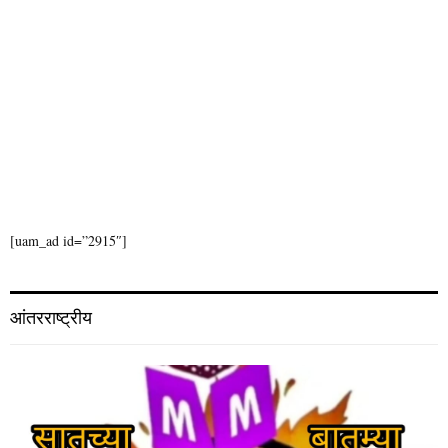
[uam_ad id=”2915″]
आंतरराष्ट्रीय