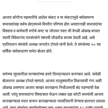
आजरा कोरोना महामारीचे आलेल संकट व या संकटामुळे सर्वसामान्य
सभासदांसह सर्वच क्षेत्रामध्ये विपरीत परिणाम होत असतानाही सभासदांचा
विश्वास व कर्मचारी वर्गाचे कष्ट या जोरावर स्वत:ची वेगळी ओळख बनवत
स्वामी विवेकानंद पतसंस्थेने यशस्वी घौडदौड कायम ठेवली आहे. असे
प्रतिपादन संस्थेचे अध्यक्ष जनार्दन टोपले यांनी केले. ते संस्थेच्या ५० व्या
वार्षिक सर्वसाधारण सभेत बोलत होते.
सभेच्या सुरवातीला मान्यवरांच्या हस्ते दिपप्रज्वलन करण्यात आले. यावेळी
बोलताना अध्यक्ष टोपले म्हणाले, आजरा तालुक्यातील विकासाची गंगा अशी
ओळख असणारा आजरा साखर कारखाना निधीअभावी बंद पडण्याची वेळ
आली. परंतू सभासदांना विश्वासात घेऊन तब्बल दहा कोटी रूपयांची आजरा
कारखान्याला मदत करून कारखान्याला नवसंजिवनी देण्यास हातभार लावला
आहे. सद्या संस्थेचा सुवर्णमहोत्सव सुरू असून सभासदांना १२ टक्के प्रमाणे