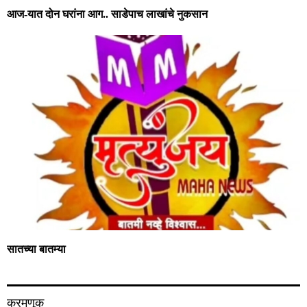
आज-यात दोन घरांना आग.. साडेपाच लाखांचे नुकसान
सातच्या बातम्या
करमणूक