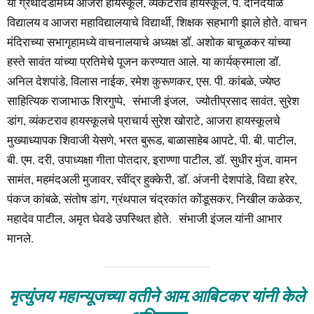
या ग्रंथदिंडीमध्ये आजरा हायस्कूल, व्यंकटराव हायस्कूल, पं. दीनदयाळ
विद्यालय व आजरा महाविद्यालयाचे विद्यार्थी, शिक्षक सहभागी झाले होते. वाचन
मंदिराच्या सभागृहामध्ये वाचनालयाचे अध्यक्ष डॉ. अशोक बाचूळकर यांच्या
हस्ते सावंत यांच्या प्रतिमेचे पूजन करण्यात आले. या कार्यक्रमाला डॉ.
अनिल देशपांडे, विलास नाईक, रमेश कुरूणकर, एस. पी. कांबळे, ज्येष्ठ
साहित्यिक राजाभाऊ शिरगुप्पे, संभाजी इंजल, ज्योतीप्रसाद सावंत, सुरेश
डांग, व्यंकटराव हायस्कूलचे प्राचार्य सुरेश खोराटे, आजरा हायस्कूलचे
मुख्याध्यापक शिवाजी येसणे, भरत बुरूड, बाळासाहेब आपटे, पी. बी. पाटील,
बी. एम. दरी, उपाध्यक्षा गीता पोतदार, इराण्णा पाटील, डॉ. सुधीर मुंज, वामन
सामंत, महमंदअली मुजावर, रवींद्र हुक्केरी, डॉ. अंजनी देशपांडे, विद्या हरेर,
पंकज कांबळे, संतोष डांग, ग्रंथपाल चंद्रकांत कोंडूसकर, निखील कळेकर,
महादेव पाटील, अमृत घेवडे उपस्थित होते. संभाजी इंजल यांनी आभार
मानले.
मृत्युंजय महान्यूजच्या वतीने आम.आबिटकर यांनी केले