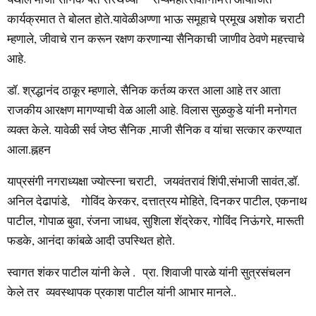
कार्यक्रमात ते बोलत होते.यावेळीअण्णा भाऊ समूहाचे प्रमूख अशोक चराटी
म्हणाले, जीवाचे रान करून रक्षण करणान्या सैनिकाची जाणीव ठेवणे महत्त्वाचे
आहे.
डॉ. श्रद्धानंद ठाकूर म्हणाले, सैनिक कर्तव्य करत आला आहे तर आता
राजकीय आरक्षण मागण्याची वेळ आली आहे. विलास सुळकुडे यांनी मनोगत
व्यक्त केले. यावेळी सर्व जेष्ठ सैनिक ,माजी सैनिक व यांचा सत्कार करण्यात
आला.ह्नहन
याप्रसंगी नगराध्यक्षा ज्योत्स्ना चराटी, जयवंतरावं शिंपी,संभाजी सावंत,डॉ.
अनिल देढापांडे, गोविंद केरकर, दत्तात्रय मोहिते, दिनकर पाटील, एकनाथ
पाटील, गोपाळ बुवा, रंजना जाधव, सुशिला शेंद्रेकर, गोविंद निऊंगरे, मारूती
फडके, आनंदा कांबळे आदी उपस्थित होते.
स्वागत शंकर पाटील यांनी केले . प्रा. शिवाजी पारळे यांनी सुत्रसंचलन
केले तर व्यवस्थापक प्रकाश पाटील यांनी आभार मानले..