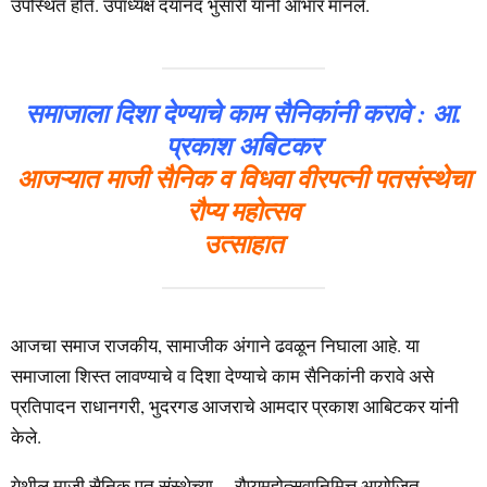
उपस्थित होते. उपाध्यक्ष दयानंद भुसारी यांनी आभार मानले.
समाजाला दिशा देण्याचे काम सैनिकांनी करावे : आ.
प्रकाश अबिटकर
आजऱ्यात माजी सैनिक व विधवा वीरपत्नी पतसंस्थेचा
रौप्य महोत्सव
उत्साहात
आजचा समाज राजकीय, सामाजीक अंगाने ढवळून निघाला आहे. या
समाजाला शिस्त लावण्याचे व दिशा देण्याचे काम सैनिकांनी करावे असे
प्रतिपादन राधानगरी, भुदरगड आजराचे आमदार प्रकाश आबिटकर यांनी
केले.
येथील माजी सैनिक पत संस्थेच्या रौप्यमहोत्सवानिमित्त आयोजित