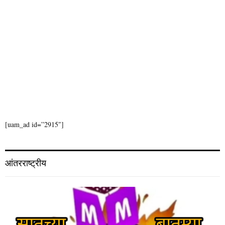
[uam_ad id=”2915″]
आंतरराष्ट्रीय