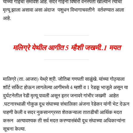
यांच्या गाईंचा समावेश आहे. सदर गाईंनी विषारी वनस्पती खाल्याने त्यांचा
मृत्यू झाला असावा असा अंदाज पशुधन विभागाचवतीने वर्तवण्यात आला
आहे.
मलिग्रे येथील आगीत 5 म्हैशी जखमी..1 मयत
मालिग्रे (ता. आजरा) येथ्रे श्री. जोतिबा गणपती साळुंखे. यांच्या गोठ्याला
शॉर्ट सर्किट होऊन लागलेल्या आगीमध्ये 4 म्हशी व 1 रेडकू भाजूले असून या
दुर्घटनेतील रेडी मृत्यू पावली असून इतर जनावरे गांभीर जखमी आहेत
.घटनास्थाळी गोकुळ दूध संघाच्या संचालिका अंजना रेडेकर यांनी भेट देऊन
पाहणी केली व सदर नुकसानग्रस्त शेतकऱ्याला तातडीची आर्थिक मदत
करून अत्यावश्यक ती सर्व मदत करण्यासंबंधी दूध संघाच्या अधिकाऱ्यांना
सूचना केल्या.