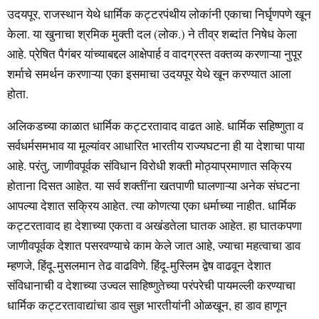
उदयपूर, राजस्थान येथे धार्मिक कट्टरपंथीय लोकांनी एकाचा निर्घृणपणे खून
केला. या खुनाचा श्रमिक मुक्ती दल (लोक.) ने तीव्र शब्दांत निषेध केला
आहे. प्रेषित पैगंबर यांच्याबद्दल आक्षेपार्ह व वादग्रस्त वक्तव्य करणाऱ्या नुपूर
शर्माचे समर्थन करणाऱ्या एका इसमाचा उदयपूर येथे खून करण्यात आला
होता.
अलिकडच्या काळात धार्मिक कट्टरतावाद वाढत आहे. धार्मिक सहिष्णुता व
सर्वधर्मसमभाव या मूल्यांवर आधारित भारतीय राज्यघटना ही या देशाचा पाया
आहे. परंतु, जाणीवपूर्वक संविधान विरोधी शक्ती मोठ्याप्रमाणात सक्रिय
होताना दिसत आहेत. या सर्व शक्तींना खतपाणी घालणाऱ्या अनेक संघटना
आपल्या देशात सक्रिय आहेत. त्या कोणत्या एका धर्माच्या नाहीत. धार्मिक
कट्टरतावाद हा देशाच्या एकता व अखंडतेला घातक आहेत. हा घातकपणा
जाणीवपूर्वक देशात पसरवण्याचे काम केले जात आहे, ज्याचा महत्वाचा डाव
म्हणजे, हिंदू-मुसलमान तेढ वाढविणे. हिंदू-मुस्लिम द्वेष वाढवून देशात
संविधानाची व देशाच्या उज्वल साहिष्णुतेच्या परंपरेची पायमल्ली करण्याचा
धार्मिक कट्टरतावाद्यांचा डाव सुज्ञ भारतीयांनी ओळखून, हा डाव हाणून