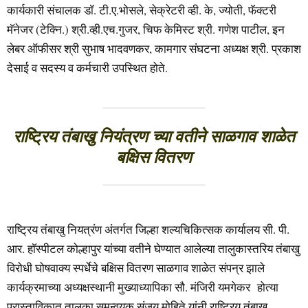
कार्यकारी संचालक डॉ. टी.ए.भोसले, सेक्रेटरी व्ही. के, ज्योती, फॅक्टरी
मॅनेजर (टेक्नि.) श्री.व्ही.एच.गुजर, चिफ केमिस्ट श्री. गणेश पाटील, इन
लेबर ऑफीसर श्री सुभाष भादवणकर, कामगार संघटना अध्यक्ष श्री. प्रकाश
देसाई व सदस्य व कर्मचारी उपस्थित होते.
राष्ट्रिय तंबाखु नियंत्रण च्या वतीने साळगाव शाळेत
बक्षिस वितरण
राष्ट्रिय तंबाखु नियत्रंण अंतर्गत जिल्हा शल्यचिकित्सक कार्यालय सी. पी.
आर. हाॅस्पीटल कोल्हापुर यांच्या वतीने घेण्यात आलेल्या तालुकास्तरिय तंबाखु
विरोधी घोषवाक्य स्पर्धेचे बक्षिस वितरण साळगाव शाळेत संपन्र झाले
कार्यक्रमाच्या अध्यक्षस्थानी मुख्याध्यापिका सौ. मंजिरी यमगेकर होत्या
प्रास्ताविकात तालुका समन्वयक संजय मोहिते यांनी राष्ट्रिय तंबाखु