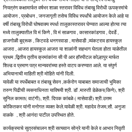
नियत्रंण कक्षामार्फत वर्षभर शाळा स्तरावर विविध तंबाखु विरोधी ऊपक्रमांचे
आयोजन , प्रबोधन , जनजागृती तसेच विविध स्पर्धांचे आयोजन केले आहे या
वर्षी तंबाखु विरोधी घोषवाक्य स्पर्धा तालुकास्तरावर घेण्यात आल्या होत्या त्या
मध्ये तालुक्यातील वि मं किणे , वि मं साळगाव , कासारकांडगाव , देवर्डे ,
हाजगोळी बुद्रूक , किटवडे धनगरवाडा , मासेवाडी ,व्यंकटराव हायस्कुल
आजरा , आजरा हायस्कुल आजरा या शाळांनी सहभाग घेतला होता याळेतील
प्रथम ,द्बितीय तृतीय क्रमांकांना सी पी आर हाॅस्पीटल कोल्हापुर मार्फत
शिल्ड व प्रमाण पत्र मान्यवरांच्या हस्ते वाटप करण्यात आले. या संपुर्ण
अभियानाची माहिती श्री मोहिते यांनी दिली.
यावेळी या स्पर्धेबाबत व तंबाखु सेवन ,कर्करोग याबाबत समाजाची भुमिका
तरुण पिढीची व्यसनाधिनता याविषयी श्री. डाॅ .मारुती डेळेकर(किणे), श्री
सुनिल कामत( वाटंगी), श्री. दिपक कांबळे ( मासेवाडी) श्री.उत्तम
कोकितकर यांनी मनोगत व्यक्त केले.यावेळी श्री. महादेव तेजम,सौ. अनुजा
वाळके , श्री आनंदा पाटील उपस्थित होते.
कार्यक्रमाचे सुत्रसंचालन श्री सत्यवान सोन्रे यानी केले व आभार निवृती