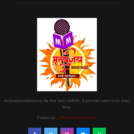
mrityunjaymahanewsis the best news website. It provides news from many
areas.
Contact us:
jy88savant@gmail.com