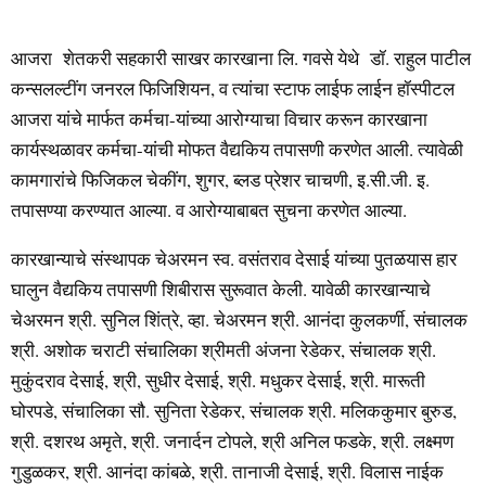
आजरा शेतकरी सहकारी साखर कारखाना लि. गवसे येथे डॉ. राहुल पाटील
कन्सलल्टींग जनरल फिजिशियन, व त्यांचा स्टाफ लाईफ लाईन हॉस्पीटल
आजरा यांचे मार्फत कर्मचा-यांच्या आरोग्याचा विचार करून कारखाना
कार्यस्थळावर कर्मचा-यांची मोफत वैद्यकिय तपासणी करणेत आली. त्यावेळी
कामगारांचे फिजिकल चेकींग, शुगर, ब्लड प्रेशर चाचणी, इ.सी.जी. इ.
तपासण्या करण्यात आल्या. व आरोग्याबाबत सुचना करणेत आल्या.
कारखान्याचे संस्थापक चेअरमन स्व. वसंतराव देसाई यांच्या पुतळयास हार
घालुन वैद्यकिय तपासणी शिबीरास सुरूवात केली. यावेळी कारखान्याचे
चेअरमन श्री. सुनिल शिंत्रे, व्हा. चेअरमन श्री. आनंदा कुलकर्णी, संचालक
श्री. अशोक चराटी संचालिका श्रीमती अंजना रेडेकर, संचालक श्री.
मुकुंदराव देसाई, श्री, सुधीर देसाई, श्री. मधुकर देसाई, श्री. मारूती
घोरपडे, संचालिका सौ. सुनिता रेडेकर, संचालक श्री. मलिककुमार बुरुड,
श्री. दशरथ अमृते, श्री. जनार्दन टोपले, श्री अनिल फडके, श्री. लक्ष्मण
गुडुळकर, श्री. आनंदा कांबळे, श्री. तानाजी देसाई, श्री. विलास नाईक