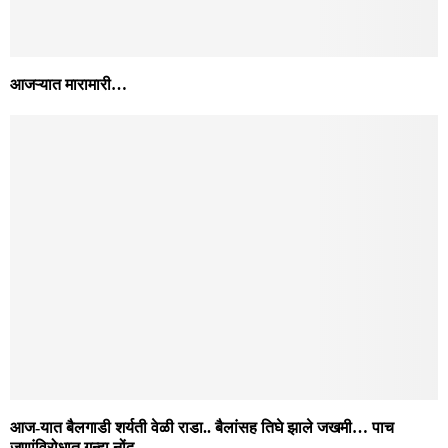
आजऱ्यात मारामारी…
आज-यात बैलगाडी शर्यती वेळी राडा.. बैलांसह तिघे झाले जखमी… पाच
जणांविरोधात गुन्हा नोंद