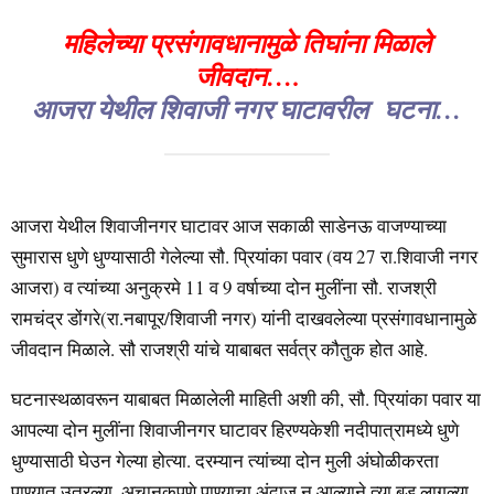
महिलेच्या प्रसंगावधानामुळे तिघांना मिळाले
जीवदान….
आजरा येथील शिवाजी नगर घाटावरील घटना…
आजरा येथील शिवाजीनगर घाटावर आज सकाळी साडेनऊ वाजण्याच्या
सुमारास धुणे धुण्यासाठी गेलेल्या सौ. प्रियांका पवार (वय 27 रा.शिवाजी नगर
आजरा) व त्यांच्या अनुक्रमे 11 व 9 वर्षाच्या दोन मुलींना सौ. राजश्री
रामचंद्र डोंगरे(रा.नबापूर/शिवाजी नगर) यांनी दाखवलेल्या प्रसंगावधानामुळे
जीवदान मिळाले. सौ राजश्री यांचे याबाबत सर्वत्र कौतुक होत आहे.
घटनास्थळावरून याबाबत मिळालेली माहिती अशी की, सौ. प्रियांका पवार या
आपल्या दोन मुलींना शिवाजीनगर घाटावर हिरण्यकेशी नदीपात्रामध्ये धुणे
धुण्यासाठी घेउन गेल्या होत्या. दरम्यान त्यांच्या दोन मुली अंघोळीकरता
पाण्यात उतरल्या. अचानकपणे पाण्याचा अंदाज न आल्याने त्या बुडू लागल्या.