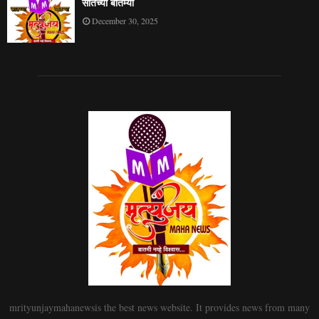
सातच्या बातम्या
December 30, 2025
mrityunjaymahanewsis the best news website. It provides news from many