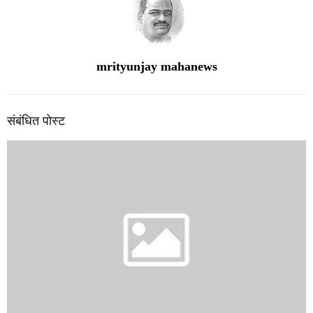
mrityunjay mahanews
संबंधित पोस्ट