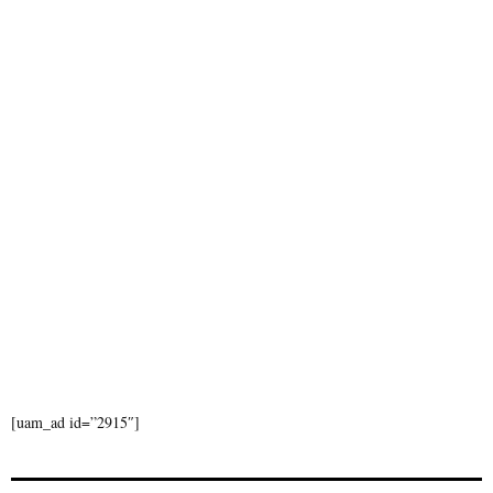
C
H
[uam_ad id=”2915″]