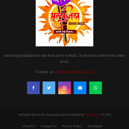
mrityunjaymahanewsis the best news website. It provides news from many
areas.
Contact us:
jy88savant@gmail.com
All Right Reserved. Designed and Developed by
Newsreach
@2021
About Us
Contact Us
Privacy Policy
Disclaimer