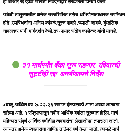
हा जीआर रद्द व्हावा यासाठी निवेदनाद्वारे सरकारला विनंती केली.
यावेळी तालुक्यातील अनेक उच्चशिक्षित तसेच अभियोग्यताधारक उपस्थित
होते .उपस्थितांना अनिल कांबळे,सुरज पावले ,रूपाली जावळे, कुंडलिक
नावलकर यांनी मार्गदर्शन केले.तर आभार संतोष कालेकर यांनी मानले.
३१ मार्चपर्यंत बँका सुरू राहणार, रविवारची
सुट्टीही रद्द! आरबीआयचे निर्देश
चालू आर्थिक वर्ष २०२२-२३ समाप्त होण्यासाठी आता अवघा आठवडा
♦️
राहिला आहे. १ एप्रिलपासून नवीन आर्थिक वर्षाला सुरुवात होईल. मार्च
महिन्यात संपूर्ण आर्थिक वर्षातील व्यवहारांचा लेखाजोखा तपासला जातो.
त्यानंतर अनेक व्यवहारांचा वार्षिक ताळेबंद पूर्ण केला जातो. त्यामुळे मार्च