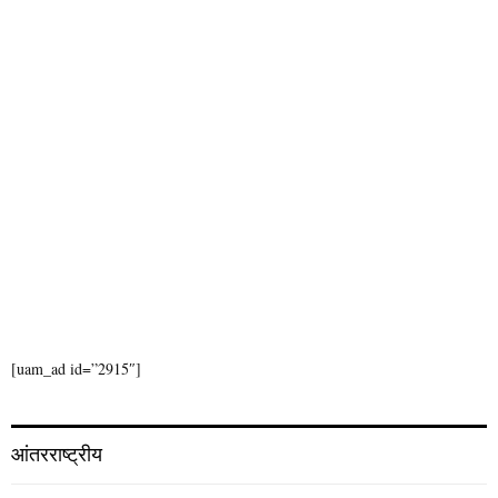
H
[uam_ad id=”2915″]
आंतरराष्ट्रीय