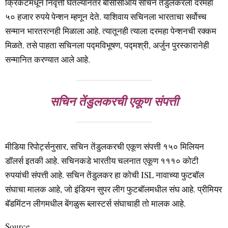
क्रिकेटमधून निवृत्ती घेतल्यानंतर बीसीसीआय सचिन तेंडुलकरला दरमहा
५० हजार रुपये पेन्शन म्हणून देते. याशिवाय सचिनला भारताचा सर्वोच्च
सन्मान भारतरत्नही मिळाला आहे. त्यातूनही त्याला दरमहा पेन्शनची रक्कम
मिळते. तसे पाहता सचिनला पद्मविभूषण, पद्मश्री, अर्जुन पुरस्कारानेही
सन्मानित करण्यात आले आहे.
सचिन तेंडुलकरची एकूण संपत्ती
मीडिया रिपोर्ट्सनुसार, सचिन तेंडुलकरची एकूण संपत्ती १५० मिलियन
डॉलर्स इतकी आहे. सचिनकडे भारतीय चलनात एकूण १११० कोटी
रुपयांची संपत्ती आहे. सचिन तेंडुलकर हा कोची ISL नावाच्या फुटबॉल
संघाचा मालक आहे, जो इंडियन सुपर लीग फुटबॉलमधील संघ आहे. प्रीमियर
बॅडमिंटन लीगमधील बेंगळुरू ब्लास्टर्स संघाचाही तो मालक आहे.
Source..