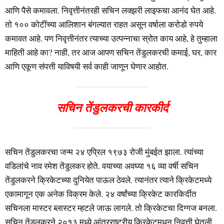
आणि पैसे कमावला. निवृत्तीनंतरही सचिन लक्झरी लाइफचा आनंद घेत आहे.
तो १०० कोटींच्या आलिशान बंगल्यात राहत असून वर्षाला करोडो रुपये
कमावत आहे. पण निवृत्तीनंतर त्याच्या उत्पन्नाचा स्रोत काय आहे, हे तुम्हाला
माहिती आहे का? नाही, तर आज आपण सचिन तेंडुलकरची कमाई, घर, कार
आणि एकूण संपत्ती याविषयी सर्व काही जाणून घेणार आहोत.
सचिन तेंडुलकरची कारकीर्द
सचिन तेंडुलकरचा जन्म २४ एप्रिल १९७३ रोजी मुंबईत झाला. त्यांच्या
वडिलांचे नाव रमेश तेंडुलकर होते. वयाच्या अवघ्या १६ व्या वर्षी सचिन
तेंडुलकरने क्रिकेटच्या दुनियेत पाऊल ठेवले. त्यानंतर त्याने क्रिकेटमध्ये
एकामागून एक अनेक विक्रम केले. २४ वर्षांच्या क्रिकेट कारकिर्दीत
सचिनला मास्टर ब्लास्टर म्हटले जाऊ लागले. तो क्रिकेटचा दिग्गज बनला.
सचिन तेंडुलकरने २०१३ मध्ये आंतरराष्ट्रीय क्रिकेटमधून निवृत्ती घेतली.