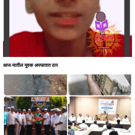
आज-यातील युवक अपघातात ठार