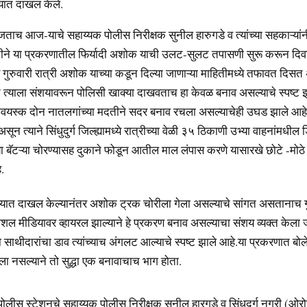
लयात दाखल केले.
च आज-याचे सहाय्यक पोलीस निरीक्षक सुनील हारुगडे व त्यांच्या सहकाऱ्यांनी स
दतीने या प्रकरणातील फिर्यादी अशोक याची उलट-सुलट तपासणी सुरू करून दि
गुरुवारी रात्री अशोक याच्या कडून दिल्या जाणाऱ्या माहितीमध्ये तफावत दिसत
त्याला संशयावरून पोलिसी खाक्या दाखवताच हा केवळ बनाव असल्याचे स्पष्ट 
मवयस्क दोन नातलगांच्या मदतीने सदर बनाव रचला असल्याचेही उघड झाले आह
असून त्याने सिंधुदुर्ग जिल्ह्यामध्ये रात्रीच्या वेळी ३५ ठिकाणी उभ्या वाहनांमधील
 बॅटऱ्या चोरण्यासह दुकाने फोडून आतील माल लंपास करणे यासारखे छोटे -मोठे गु
.
यात दाखल केल्यानंतर अशोक ट्रक चोरीला गेला असल्याचे सांगत असतानाच गु
शल मीडियावर व्हायरल झाल्याने हे प्रकरण बनाव असल्याचा संशय व्यक्त केला 
 साथीदारांचा डाव त्यांच्याच अंगलट आल्याचे स्पष्ट झाले आहे.या प्रकरणात बोल
ला नसल्याने तो सुद्धा एक बनावाचाच भाग होता.
लीस स्टेशनचे सहाय्यक पोलीस निरीक्षक सुनील हारगुडे व सिंधुदुर्ग नगरी (ओ