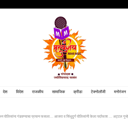
देश
विदेश
राजकीय
सामाजिक
क्रीडा
टेक्नोलॉजी
मनोरंजन
न पोलिसांना गंडवण्याचा प्रयत्न फसला… आजरा व सिंधुदुर्ग पोलिसांनी केला पर्दाफाश … अट्टल गुन्हे