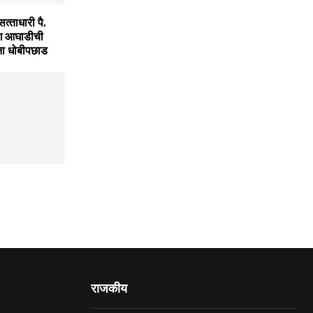
्‍ताधारी पै.
ाग आघाडीची
ना धोबीपछाड
राजकीय