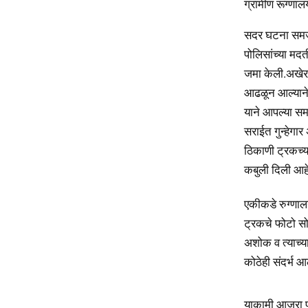
ग्रामीण रूग्णा
सदर घटना समजता
पोलिसांच्या म
जमा केली.अखेर 
आढळून आल्याने 
याने आपल्या स
सराईत गुन्हेगार 
ठिकाणी ट्रकच्या
कबुली दिली आहे
एकीकडे रुग्णाल
ट्रकचे फोटो सो
अशोक व त्याच्या
कोठेही संदर्भ आ
याकामी आजरा पो