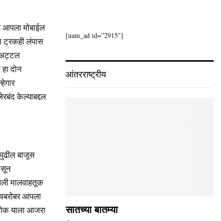
सह आपला मोबाईल
[uam_ad id=”2915″]
 ट्रकही लंपास
य अट्टल
 हा दोन
आंतरराष्ट्रीय
हेगार
बंद केल्याबद्दल
 पुढील बाजूस
िसून
 आपली मालवाहतूक
याचबरोबर आपला
 अशोक याला आजरा
सातच्या बातम्या