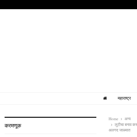
महाराष्ट्र
Home
अन्य
लुटीचा बनाव करू
करमणूक
अलगद जाळ्यात