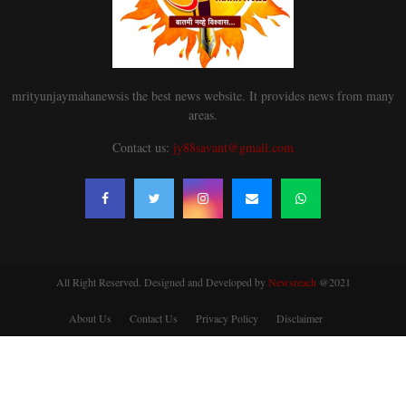
mrityunjaymahanewsis the best news website. It provides news from many
areas.
Contact us:
jy88savant@gmail.com
All Right Reserved. Designed and Developed by
Newsreach
@2021
About Us
Contact Us
Privacy Policy
Disclaimer