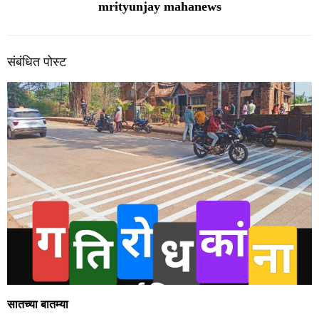
mrityunjay mahanews
संबंधित पोस्ट
सातच्या बातम्या