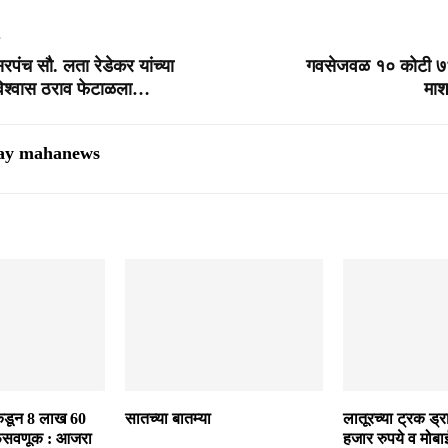
T
 सरपंच सौ. लता रेडेकर यांच्या
गवसेजवळ १० कोटी ७४ 
िश्वास ठराव फेटाळला…
माश
ay mahanews
ंकडून 8 लाख 60
सातच्या बातम्या
लातूरच्या ट्रक ड्र
 फसवणूक : आजरा
हजार रुपये व मोब