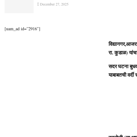
December 27, 2025
[uam_ad id=”2916″]
विद्यानगर,आजरा 
रा. कुडाळ) यां
सदर घटना बुधवा
याबाबतची वर्दी