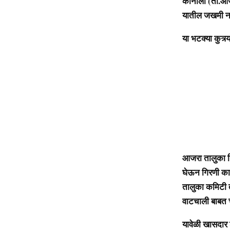
कानोली (ता.आजर
यातील जखमी नाग
या भटक्या कुत्
आजरा तालुका गि
घेऊन गिरणी काम
तालुका कमिटी तर
वाटचाली बाबत 
यावेळी खासदार श