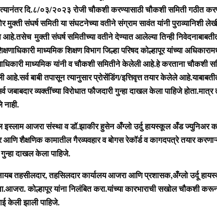
त्यानंतर दि.८/०३/२०२३ रोजी चौकशी करण्यासाठी चौकशी समिती गठीत कर
मोर मुक्ती संघर्ष समिती या संघटनेच्या वतीने संग्राम सावंत यांनी पुराव्यानिशी लेख
ला आहे.तसेच
मुक्ती संघर्ष समितीच्या वतीने देण्यात आलेल्या तिन्ही निवेदनाबाबत
शिक्षणाधिकारी माध्यमिक शिक्षण विभाग जिल्हा परिषद कोल्हापूर यांच्या अधिकारामध्य
्षणाधिकारी माध्यमिक यांनी व चौकशी समितीने केलेली आहे.हे करताना चौकशी समि
 आहे.सर्व बाबी तपासून त्यानुसार प्रोसेंडिंग/इत्तिवृत्त तयार केलेले आहे.याबाबत
्व जबाबदार व्यक्तींच्या विरोधात फौजदारी गुन्हा दाखल केला पाहिजे होता.मात्र त
े नाही.
ुल इस्लाम आजरा संस्था व डॉ.झाकीर हुसेन अँग्लो उर्दु हायस्कूल अँड ज्युनिअ
ार आणि शैक्षणिक कामातील गैरव्यवहार व बोगस रेकॉर्ड व कागदपत्रे तयार करणाऱ्
ुन्हा दाखल केला पाहिजे.
ायब तहसीलदार, तहसिलदार कार्यालय आजरा आणि प्रशासक,अँग्लो उर्दू हायस्क
आजरा. कोल्हापूर यांना निलंबित करा.यांच्या कारभाराची सखोल चौकशी करून त
ई केली झाली पाहिजे.