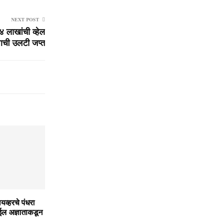
NEXT POST
लाखांची व्हेल
ाची उलटी जप्त
ायव्हरचे पंधरा
ाईल अज्ञाताकडून