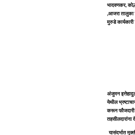
भादवणकर, कोल्हा
,आजरा तालुका स
मुरुडे कार्यकार
अंजुमन इत्तेहाद
येथील भ्रष्टाच
करून फौजदारी ग
तहसीलदारांना 
यासंदर्भात मुक्