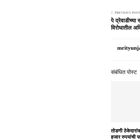
PREVIOUS POS
पे द्रेवाडीच्या
विरोधातील अव
mrityunj
संबंधित पोस्ट
तोडणी ठेकेदारा
हजार रुपयांची