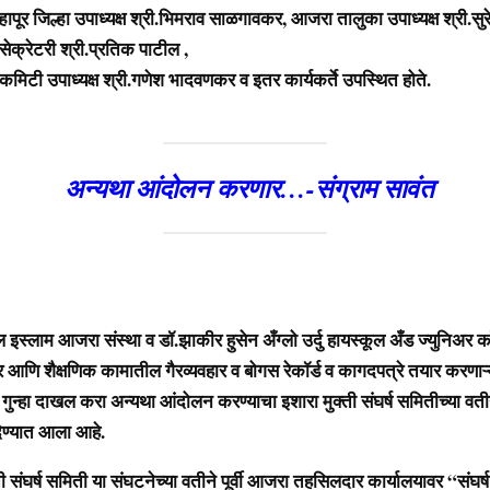
पूर जिल्हा उपाध्यक्ष श्री.भिमराव साळगावकर, आजरा तालुका उपाध्यक्ष श्री.सुर
ेक्रेटरी श्री.प्रतिक पाटील ,
ी कमिटी उपाध्यक्ष श्री.गणेश भादवणकर व इतर कार्यकर्ते उपस्थित होते.
अन्यथा आंदोलन करणार…-संग्राम सावंत
ुल इस्लाम आजरा संस्था व डॉ.झाकीर हुसेन अँग्लो उर्दु हायस्कूल अँड ज्युनिअ
ार आणि शैक्षणिक कामातील गैरव्यवहार व बोगस रेकॉर्ड व कागदपत्रे तयार करणाऱ्
ुन्हा दाखल करा अन्यथा आंदोलन करण्याचा इशारा मुक्ती संघर्ष समितीच्या व
देण्यात आला आहे.
ती संघर्ष समिती या संघटनेच्या वतीने पूर्वी आजरा तहसिलदार कार्यालयावर “संघर्ष 