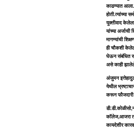
काढण्यात आला.
होती.त्यांच्या स
युक्तीवाद केले
यांच्या अर्जाची 
मागण्यांची शिक
ही चौकशी केलेली
घेऊन संबंधित सर
असे काही झालेल
अंजुमन इत्तेहाद
येथील भ्रष्टाच
करून फौजदारी ग
डी.डी.कोळीसो,न
कॉलेज,आजरा ता.
कायदेशीर कारवा