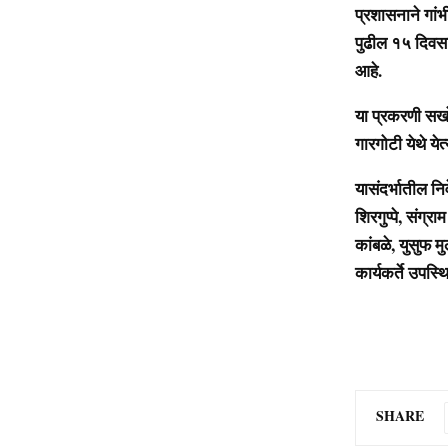
प्रशासनाने गांभ
पुढील १५ दिवसा
आहे.
या प्रकरणी सखो
गारगोटी येथे ये
यासंदर्भातील न
शिरगुप्पे, संग
कांबळे, युसुफ म
कार्यकर्ते उपस्थ
SHARE