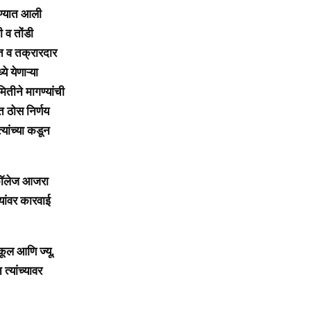
ण्यात आली
ी व तोंडी
ीत व तक्रारदार
े येणाऱ्या
तीने मागण्यांची
ीत ठोस निर्णय
्यांच्या कडून
र कॉलेज आजरा
यांवर कारवाई
ूल आणि ज्यू.
्यांच्यावर