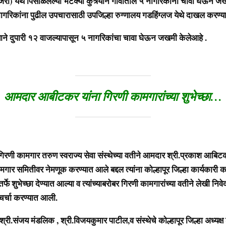
ा) येथे पिसाळलेल्या भटक्या कुत्र्याने गावातील ५ नागरिकांना चावा घेऊन जख
रिकांना पुढील उपचारासाठी उपजिल्हा रुग्णालय गडहिंग्लज येथे दाखल करण्य
र्याने दुपारी १२ वाजल्यापासून ५ नागरिकांचा चावा घेऊन जखमी केलेआहे .
आमदार आबीटकर यांना गिरणी कामगारांच्या शुभेच्छा…
रणी कामगार तरुण स्वराज्य सेवा संस्थेच्या वतीने आमदार श्री.प्रकाश आबिटक
गार समितीवर नेमणूक करण्यात आले बद्दल त्यांना कोल्हापूर जिल्हा कार्यकारी
्फे शुभेच्छा देण्यात आल्या व त्यांच्याबरोबर गिरणी कामगारांच्या वतीने लेखी नि
चर्चा करण्यात आली.
्री.संजय मंडलिक , श्री.विजयकुमार पाटील,व संस्थेचे कोल्हापूर जिल्हा अध्यक्ष श