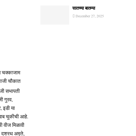
सातच्या बातम्या
December 27, 2025
थे चक्काजाम
ंभाजी चौकात
ाजी सभापती
जी गुरव,
र, इडी या
बाब चुकीची आहे.
ची वीज मिळावी
दशरथ अमृते,