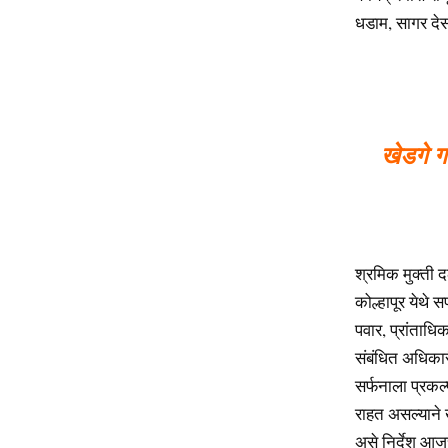
धडाम, सागर देस
खेडगे गा
श्रमिक मुक्ती द
कोल्हापूर येथे 
पवार, प्रांताध
संबंधित अधिकार
सर्फनाला प्रकल्
राहत असल्याने ख
असे निर्देश आजच