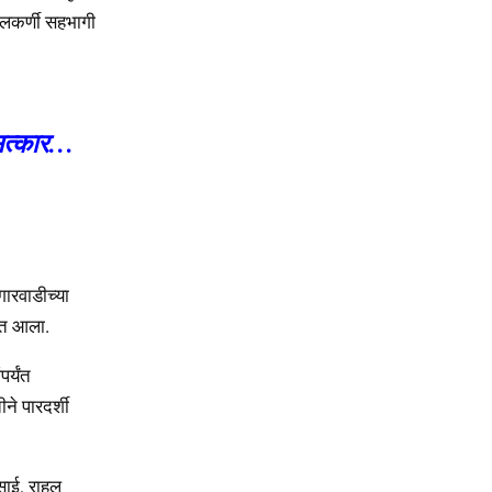
ुलकर्णी सहभागी
े सत्कार…
गारवाडीच्या
यात आला.
र्यंत
ने पारदर्शी
साई, राहूल