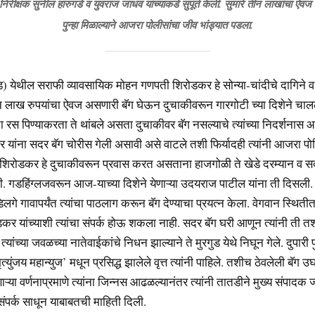
िरीक्षक सुनील हारुगडे व युवराज जाधव यांच्याकडे सुपूर्त केली. सुमारे तीन लाखांचा ऐव
पुन्हा मिळाल्याने आजरा पोलीसांचा जीव भांड्यात पडला.
ड) येथील सराफी व्यावसायिक मोहन गणपती शिरोडकर हे सोन्या-चांदीचे दागिने 
 लाख रुपयांचा ऐवज असणारी बॅग घेऊन दुचाकीवरून गारगोटी च्या दिशेने चालले 
रस पिण्याकरता ते थांबले असता दुचाकीवर बॅग नसल्याचे त्यांच्या निदर्शनास आ
कर यांना सदर बॅग चोरीस गेली असावी असे वाटले तशी फिर्यादही त्यांनी आजरा प
त्र शिरोडकर हे दुचाकीवरून प्रवास करत असताना हाजगोळी ते खेडे दरम्यान व स
. गडहिंग्लजवरून आज-याच्या दिशेने येणाऱ्या उदयराज पाटील यांना ती दिसली. 
िलगे गावापर्यंत त्यांचा पाठलाग करून बॅग देण्याचा प्रयत्न केला. वेगवान स्थिती
कर यांच्याशी त्यांचा संपर्क होऊ शकला नाही. सदर बॅग घरी आणून त्यांनी ती त
यांच्या जवळच्या नातेवाईकांचे निधन झाल्याने ते मुरगुड येथे निघून गेले. दुपारी प
त्युंजय महान्युज’ मधून प्रसिद्ध झालेले वृत्त त्यांनी पाहिले. तशीच ठेवलेली बॅग
ऱ्या वर्णनाप्रमाणे त्यांना जिन्नस आढळल्यानंतर त्यांनी तातडीने मुख्य संपादक 
 संपर्क साधून याबाबतची माहिती दिली.