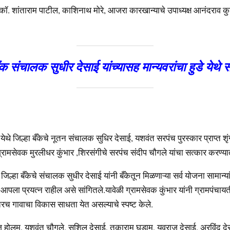
 कॉ. शांताराम पाटील, काशिनाथ मोरे, आजरा कारखान्याचे उपाध्यक्ष आनंदराव क
ँक संचालक सुधीर देसाई यांच्यासह मान्यवरांचा हुडे येथ
येथे जिल्हा बँकेचे नूतन संचालक सुधिर देसाई, यशवंत सरपंच पुरस्कार प्राप्त शृं
 ग्रामसेवक मुरलीधर कुंभार ,शिरसंगीचे सरपंच संदीप चौगले यांचा सत्कार करण्
िल्हा बँकेचे संचालक सुधीर देसाई यांनी बँकेतून मिळणाऱ्या सर्व योजना सामान्यांप
आपला प्रयत्न राहील असे सांगितले.यावेळी ग्रामसेवक कुंभार यांनी ग्रामपंचायती
रच गावाचा विकास साधता येत असल्याचे स्पष्ट केले.
ू होलम, यशवंत चौगुले, सुशिल देसाई, तुकाराम घडाम, युवराज देसाई, अरविंद दे