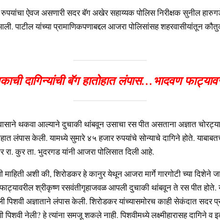
 रुपयांचा ऐवज असणारी सदर बॅग अखेर सहाय्यक पोलिस निरीक्षक सुनील हारुगडे
त आली. पाटील यांच्या प्रामाणिकपणाबद्दल आजरा पोलिसांसह शहरवासीयांतून कौत
ाची दागिन्यांची बॅग हातोहात लंपास…भादवण फाट्याव
वासाने थकवा आल्याने दुचाकी थांबवून उसाचा रस पीत असताना अज्ञात चोरट्या
ोहात लंपास केली. यामध्ये सुमारे ४५ हजार रुपयांचे सोन्याचे दागिने होते. याबाबत
 रा. कुर ता. भुदरगड यांनी आजरा पोलिसात दिली आहे.
ी माहिती अशी की, शिरोडकर हे कानुर येथून आजरा मार्गे गारगोटी च्या दिशेने जा
 फाट्यावरील श्रीकृष्ण रसवंतीगृहाजवळ आपली दुचाकी थांबवून ते रस पीत होते. या
ली पिशवी अज्ञाताने लंपास केली. शिरोडकर यांच्यासमोरच काही सेकंदात सदर प
ी पिशवी नेली? हे त्यांना समजू शकले नाही. पिशवीमध्ये लक्ष्मीहारासह दागिने व इ