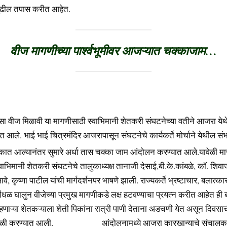
ुढील तपास करीत आहेत.
वीज मागणीच्या पार्श्‍वभूमीवर आजऱ्यात चक्काजाम…
वसा वीज मिळावी या मागणीसाठी स्वाभिमानी शेतकरी संघटनेच्या वतीने आजरा ये
 आले. भाई भाई चित्रमंदिर आजरापासून संघटनेचे कार्यकर्ते मोर्चाने येथील स
कात आल्यानंतर सुमारे अर्धा तास चक्का जाम आंदोलन करण्यात आले.
यावेळी म
 स्वाभिमानी शेतकरी संघटनेचे तालुकाध्यक्ष तानाजी देसाई,बी.के.कांबळे, कॉ. शिवा
े, कृष्णा पाटील यांची मार्गदर्शनपर भाषणे झाली. राज्यकर्ते भ्रष्टाचार, बलात्का
ंधळ घालुन वीजेच्या प्रमुख मागणीकडे लक्ष हटवण्याचा प्रयत्न करीत आहेत ही 
हणाऱ्या शेतकऱ्याला शेती पिकांना रात्री पाणी देताना अडचणी येत असून दिवसा
ावेळी करण्यात आली. आंदोलनामध्ये आजरा कारखान्याचे संचालक 