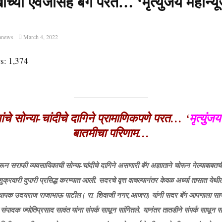
ंच्या ऐवजासह बॅग परत… ‘मृत्युंजय महान्य
anews
March 4, 2022
s:
1,374
ंचे सोन्या-चांदीचे दागिने प्रामाणिकपणे परत… ‘
मृत्युंज
बातमीचा परिणाम…
न सराफी व्यवसायिकाची सोन्या-चांदीचे दागिने असणारी बॅग अज्ञाताने चोरून नेल्याबाबतची 
 शुक्रवारी दुपारी प्रसिद्ध करण्यात आली. सदरचे वृत्त वाचल्यानंतर केवळ अर्ध्या तासात ये
वस्थापक उदयराज राजाभाऊ पाटील ( रा. शिवाजी नगर,आजरा) यांनी सदर बॅग आपणाला सापडल
य संपादक ज्योतिप्रसाद सावंत यांना संपर्क साधून सांगितले. यानंतर तातडीने संपर्क साधू