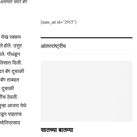
ज असणारे सदर बॅग
[uam_ad id=”2915″]
व रोख रक्कम
होते. उत्तुर
आंतरराष्ट्रीय
ले. गोंधळून
ोलिसात दिली.
दर बॅग दुचाकी
बॅग ताब्यात
त दुचाकी
शीच ठेवली.
ुन्हा आजरा येथे
 उघडून पाहताच
ज्योतिप्रसाद
सातच्या बातम्या