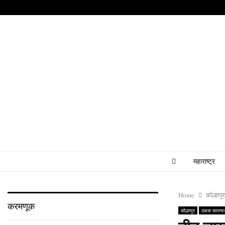
महाराष्ट्र
Home
कोल्हापूर
करमणूक
कोल्हापूर
ठळक बातम्या