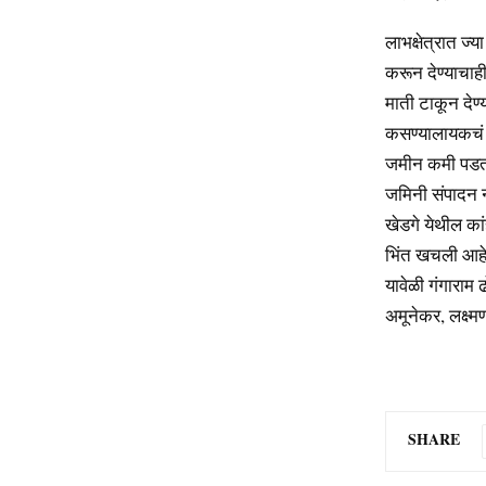
लाभक्षेत्रात ज्
करून देण्याचाह
माती टाकून देण्
कसण्यालायकचं द
जमीन कमी पडत अस
जमिनी संपादन न क
खेडगे येथील कां
भिंत खचली आहे त
यावेळी गंगाराम 
अमूनेकर, लक्ष्म
SHARE