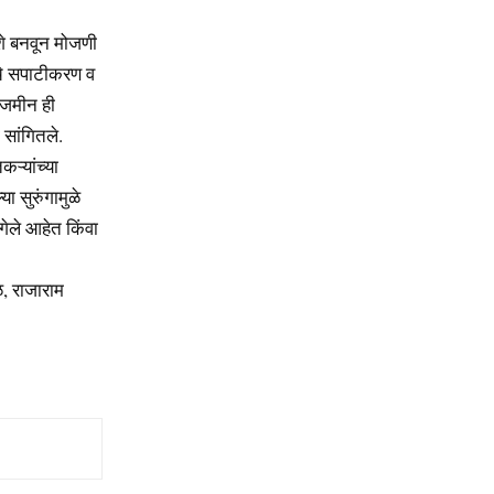
ाशे बनवून मोजणी
ंचे सपाटीकरण व
ा जमीन ही
 सांगितले.
ऱ्यांच्या
ा सुरुंगामुळे
गेले आहेत किंवा
ळ, राजाराम