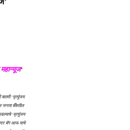
ूज’
r
c
E
h
f
A
o
r
R
:
C
H
य महान्यूज
‘
बातमी ‘मृत्युंजय
थील जनता बँकेतील
्याचे ‘मृत्युंजय
न सदर बॅग आज-याचे