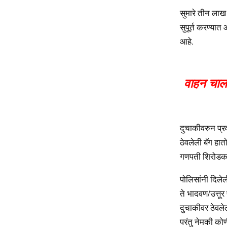
सुमारे तीन लाख
सुपूर्त करण्या
आहे.
वाहन चालक
दुचाकीवरुन प्र
ठेवलेली बॅग हात
गणपती शिरोडकर
पोलिसांनी दिलेल
ते भादवण/उत्तूर
दुचाकीवर ठेवले
परंतु नेमकी कोण