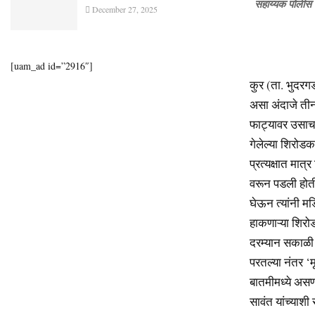
सहाय्यक पोलीस न
December 27, 2025
[uam_ad id=”2916″]
कुर (ता. भुदरग
असा अंदाजे तीन
फाट्यावर उसाचा 
गेलेल्या शिरोड
प्रत्यक्षात मा
वरून पडली होती
घेऊन त्यांनी मड
हाकणाऱ्या शिरोड
दरम्यान सकाळी त्
परतल्या नंतर ‘मृ
बातमीमध्ये असणा
सावंत यांच्याशी