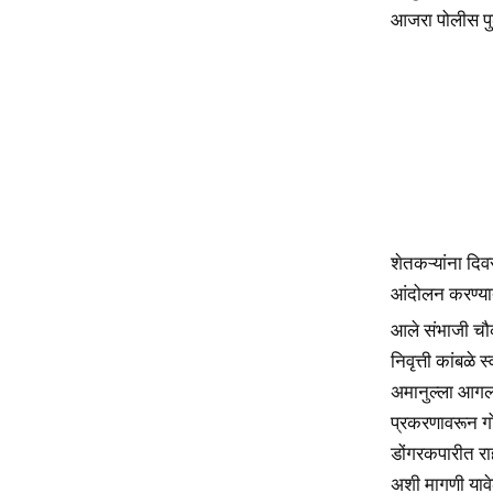
आजरा पोलीस प
शेतकऱ्यांना दि
आंदोलन करण्यात
आले संभाजी चौ
निवृत्ती कांबळे
अमानुल्ला आगलाव
प्रकरणावरून गो
डोंगरकपारीत रा
अशी मागणी य