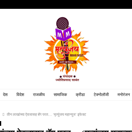
देश
विदेश
राजकीय
सामाजिक
क्रीडा
टेक्नोलॉजी
मनोरंजन
तीन लाखांच्या ऐवजासह बॅग परत… ‘मृत्युंजय महान्यूज’ इफेक्ट